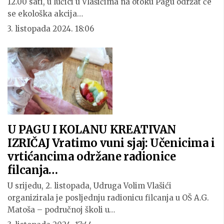
12.00 sati, u lučici u Vlašićima na otoku Pagu održat će
se ekološka akcija…
3. listopada 2024. 18:06
U PAGU I KOLANU KREATIVAN
IZRIČAJ Vratimo vuni sjaj: Učenicima i
vrtićancima održane radionice
filcanja…
U srijedu, 2. listopada, Udruga Volim Vlašići
organizirala je posljednju radionicu filcanja u OŠ A.G.
Matoša – područnoj školi u…