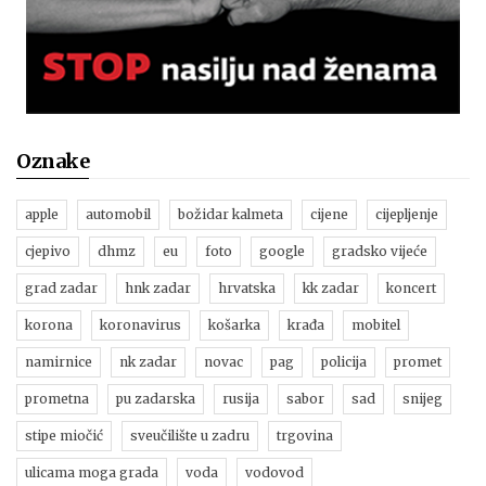
Oznake
apple
automobil
božidar kalmeta
cijene
cijepljenje
cjepivo
dhmz
eu
foto
google
gradsko vijeće
grad zadar
hnk zadar
hrvatska
kk zadar
koncert
korona
koronavirus
košarka
krađa
mobitel
namirnice
nk zadar
novac
pag
policija
promet
prometna
pu zadarska
rusija
sabor
sad
snijeg
stipe miočić
sveučilište u zadru
trgovina
ulicama moga grada
voda
vodovod