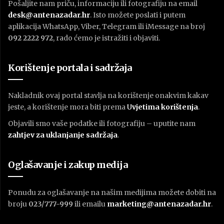
Pošaljite nam priču, informaciju ili fotografiju na email
desk@antenazadar.hr
. Isto možete poslati i putem
aplikacija WhatsApp, Viber, Telegram ili iMessage na broj
092 2222 972
, rado ćemo je istražiti i objaviti.
Korištenje portala i sadržaja
Nakladnik ovaj portal stavlja na korištenje onakvim kakav
jeste, a korištenje mora biti prema
U
vjetima korištenja
.
Objavili smo vaše podatke ili fotografiju – uputite nam
zahtjev za uklanjanje sadržaja
.
Oglašavanje i zakup medija
Ponudu za oglašavanje na našim medijima možete dobiti na
broju
023/777-999
ili emailu
marketing@antenazadar.hr
.