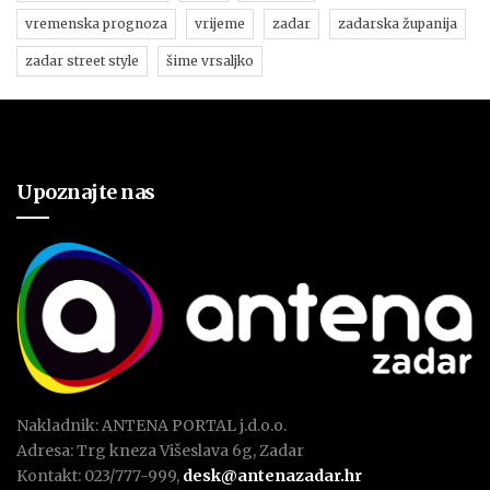
vremenska prognoza
vrijeme
zadar
zadarska županija
zadar street style
šime vrsaljko
Upoznajte nas
Nakladnik: ANTENA PORTAL j.d.o.o.
Adresa: Trg kneza Višeslava 6g, Zadar
Kontakt: 023/777-999,
desk@antenazadar.hr