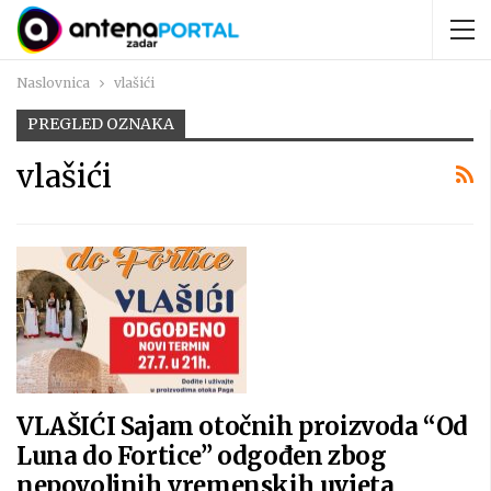
Naslovnica
vlašići
PREGLED OZNAKA
vlašići
VLAŠIĆI Sajam otočnih proizvoda “Od
Luna do Fortice” odgođen zbog
nepovoljnih vremenskih uvjeta