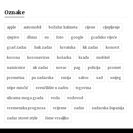
Oznake
apple
automobil
božidar kalmeta
cijene
cijepljenje
cjepivo
dhmz
eu
foto
google
gradsko vijeće
grad zadar
hnk zadar
hrvatska
kk zadar
koncert
korona
koronavirus
košarka
krađa
mobitel
namirnice
nk zadar
novac
pag
policija
promet
prometna
pu zadarska
rusija
sabor
sad
snijeg
stipe miočić
sveučilište u zadru
trgovina
ulicama moga grada
voda
vodovod
vremenska prognoza
vrijeme
zadar
zadarska županija
zadar street style
šime vrsaljko