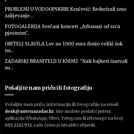
PROBLEMI U VODOOPSKRBI Krnčević: Reducirali smo
zalijevanje…
FOTOGALERIJA Svečani koncert „Arbanasi od srca
pjesmom”…
OBITELJ SLAVILA Lov na 3.000 eura donio veliki šok
na…
ZADARSKI BRANITELJI U KNINU: “Naši bajkeri izazvali
su…
Pošaljite nam priču ili fotografiju
Pošaljite nam priču, informaciju ili fotografiju na email
desk@antenazadar.hr
. Isto možete poslati i putem
aplikacija WhatsApp, Viber, Telegram ili iMessage na broj
092 2222 972
, rado ćemo je istražiti i objaviti.