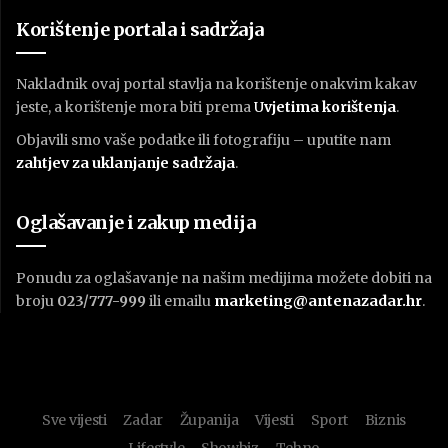
Korištenje portala i sadržaja
Nakladnik ovaj portal stavlja na korištenje onakvim kakav
jeste, a korištenje mora biti prema
U
vjetima korištenja
.
Objavili smo vaše podatke ili fotografiju – uputite nam
zahtjev za uklanjanje sadržaja
.
Oglašavanje i zakup medija
Ponudu za oglašavanje na našim medijima možete dobiti na
broju
023/777-999
ili emailu
marketing@antenazadar.hr
.
Sve vijesti
Zadar
Županija
Vijesti
Sport
Biznis