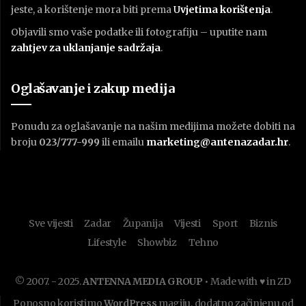
jeste, a korištenje mora biti prema
U
vjetima korištenja
.
Objavili smo vaše podatke ili fotografiju – uputite nam
zahtjev za uklanjanje sadržaja
.
Oglašavanje i zakup medija
Ponudu za oglašavanje na našim medijima možete dobiti na
broju
023/777-999
ili emailu
marketing@antenazadar.hr
.
Sve vijesti
Zadar
Županija
Vijesti
Sport
Biznis
Lifestyle
Showbiz
Tehno
© 2007. - 2025.
ANTENNA MEDIA GROUP
• Made with ♥ in ZD
Ponosno koristimo
WordPress
magiju, dodatno začinjenu od