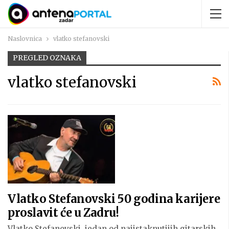
Naslovnica
vlatko stefanovski
PREGLED OZNAKA
vlatko stefanovski
Vlatko Stefanovski 50 godina karijere
proslavit će u Zadru!
Vlatko Stefanovski, jedan od najistaknutijih gitarskih