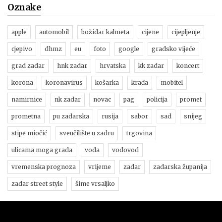
Oznake
apple
automobil
božidar kalmeta
cijene
cijepljenje
cjepivo
dhmz
eu
foto
google
gradsko vijeće
grad zadar
hnk zadar
hrvatska
kk zadar
koncert
korona
koronavirus
košarka
krađa
mobitel
namirnice
nk zadar
novac
pag
policija
promet
prometna
pu zadarska
rusija
sabor
sad
snijeg
stipe miočić
sveučilište u zadru
trgovina
ulicama moga grada
voda
vodovod
vremenska prognoza
vrijeme
zadar
zadarska županija
zadar street style
šime vrsaljko