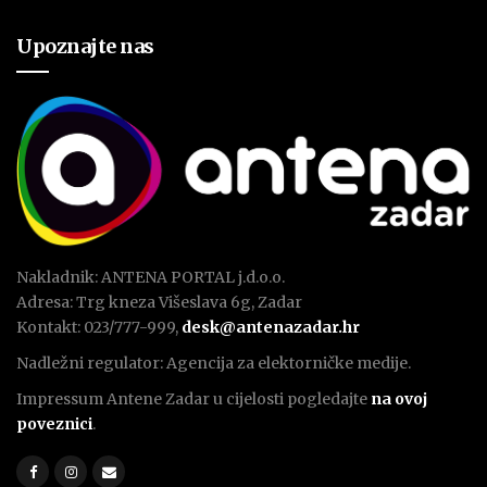
Upoznajte nas
Nakladnik: ANTENA PORTAL j.d.o.o.
Adresa: Trg kneza Višeslava 6g, Zadar
Kontakt: 023/777-999,
desk@antenazadar.hr
Nadležni regulator: Agencija za elektorničke medije.
Impressum Antene Zadar u cijelosti pogledajte
na ovoj
poveznici
.