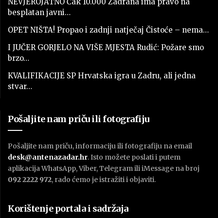
NEVJEROJATNO Čak 10.000 Zadrana ima pravo na
besplatan javni…
OPET NIŠTA! Propao i zadnji natječaj Čistoće – nema…
I JUČER GORJELO NA VIŠE MJESTA Rudić: Požare smo
brzo…
KVALIFIKACIJE SP Hrvatska igra u Zadru, ali jedna
stvar…
Pošaljite nam priču ili fotografiju
Pošaljite nam priču, informaciju ili fotografiju na email
desk@antenazadar.hr
. Isto možete poslati i putem
aplikacija WhatsApp, Viber, Telegram ili iMessage na broj
092 2222 972
, rado ćemo je istražiti i objaviti.
Korištenje portala i sadržaja