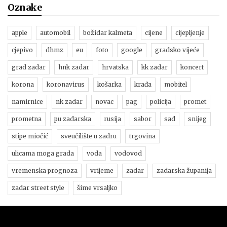
Oznake
apple
automobil
božidar kalmeta
cijene
cijepljenje
cjepivo
dhmz
eu
foto
google
gradsko vijeće
grad zadar
hnk zadar
hrvatska
kk zadar
koncert
korona
koronavirus
košarka
krađa
mobitel
namirnice
nk zadar
novac
pag
policija
promet
prometna
pu zadarska
rusija
sabor
sad
snijeg
stipe miočić
sveučilište u zadru
trgovina
ulicama moga grada
voda
vodovod
vremenska prognoza
vrijeme
zadar
zadarska županija
zadar street style
šime vrsaljko