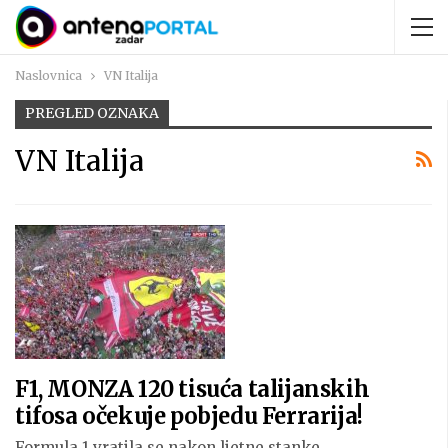
Naslovnica
VN Italija
PREGLED OZNAKA
VN Italija
F1, MONZA 120 tisuća talijanskih
tifosa očekuje pobjedu Ferrarija!
Formula 1 vratila se nakon ljetne stanke