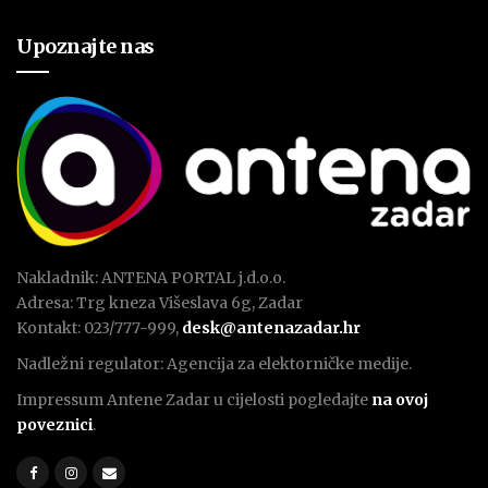
Upoznajte nas
Nakladnik: ANTENA PORTAL j.d.o.o.
Adresa: Trg kneza Višeslava 6g, Zadar
Kontakt: 023/777-999,
desk@antenazadar.hr
Nadležni regulator: Agencija za elektorničke medije.
Impressum Antene Zadar u cijelosti pogledajte
na ovoj
poveznici
.