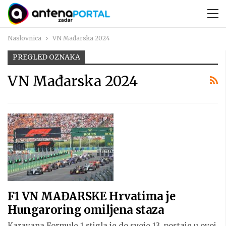
Naslovnica
VN Mađarska 2024
PREGLED OZNAKA
VN Mađarska 2024
F1 VN MAĐARSKE Hrvatima je
Hungaroring omiljena staza
Karavana Formule 1 stigla je do svoje 13. postaje u ovoj