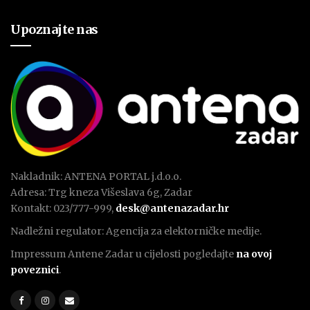
Upoznajte nas
Nakladnik: ANTENA PORTAL j.d.o.o.
Adresa: Trg kneza Višeslava 6g, Zadar
Kontakt: 023/777-999,
desk@antenazadar.hr
Nadležni regulator: Agencija za elektorničke medije.
Impressum Antene Zadar u cijelosti pogledajte
na ovoj
poveznici
.