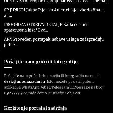
OPET NIŠTA! Propao i zadnji natječaj Čistoće – nema…
SP JUNIORI Jakov Pijaca u Americi nije izborio finale,
ali…
PROGNOZA OTKRIVA DETALJE Kada će stići
spasonosna kiša? Evo…
APN Proveden postupak nabave usluga za izgradnju
jedne…
Pošaljite nam priču ili fotografiju
Pošaljite nam priču, informaciju ili fotografiju na email
desk@antenazadar.hr
. Isto možete poslati i putem
aplikacija WhatsApp, Viber, Telegram ili iMessage na broj
092 2222 972
, rado ćemo je istražiti i objaviti.
Korištenje portala i sadržaja