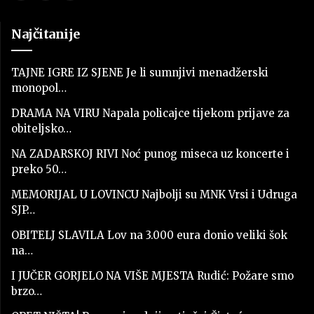
Najčitanije
TAJNE IGRE IZ SJENE Je li sumnjivi menadžerski
monopol…
DRAMA NA VIRU Napala policajce tijekom prijave za
obiteljsko…
NA ZADARSKOJ RIVI Noć punog miseca uz koncerte i
preko 50…
MEMORIJAL U LOVINCU Najbolji su MNK Vrsi i Udruga
SJP…
OBITELJ SLAVILA Lov na 3.000 eura donio veliki šok
na…
I JUČER GORJELO NA VIŠE MJESTA Rudić: Požare smo
brzo…