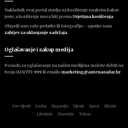
Nakladnik ovaj portal stavlja na korištenje onakvim kakav
jeste, a korištenje mora biti prema
U
vjetima korištenja
.
Objavili smo vaše podatke ili fotografiju – uputite nam
zahtjev za uklanjanje sadržaja
.
Oglašavanje i zakup medija
Ponudu za oglašavanje na našim medijima možete dobiti na
broju
023/777-999
ili emailu
marketing@antenazadar.hr
.
Sve vijesti
Zadar
Županija
Vijesti
Sport
Biznis
Lifestyle
Showbiz
Tehno