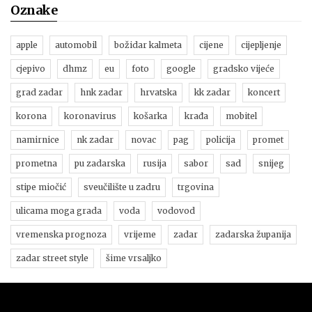
Oznake
apple
automobil
božidar kalmeta
cijene
cijepljenje
cjepivo
dhmz
eu
foto
google
gradsko vijeće
grad zadar
hnk zadar
hrvatska
kk zadar
koncert
korona
koronavirus
košarka
krađa
mobitel
namirnice
nk zadar
novac
pag
policija
promet
prometna
pu zadarska
rusija
sabor
sad
snijeg
stipe miočić
sveučilište u zadru
trgovina
ulicama moga grada
voda
vodovod
vremenska prognoza
vrijeme
zadar
zadarska županija
zadar street style
šime vrsaljko