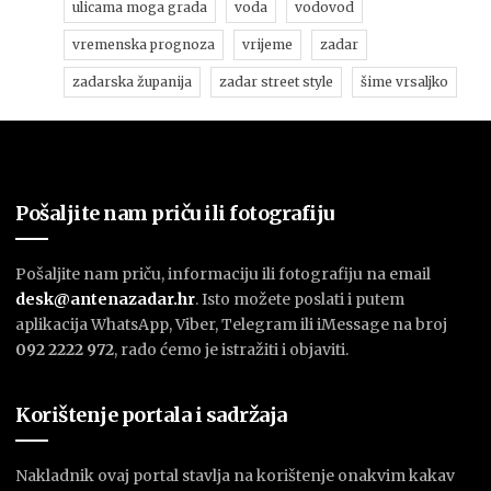
ulicama moga grada
voda
vodovod
vremenska prognoza
vrijeme
zadar
zadarska županija
zadar street style
šime vrsaljko
Pošaljite nam priču ili fotografiju
Pošaljite nam priču, informaciju ili fotografiju na email
desk@antenazadar.hr
. Isto možete poslati i putem
aplikacija WhatsApp, Viber, Telegram ili iMessage na broj
092 2222 972
, rado ćemo je istražiti i objaviti.
Korištenje portala i sadržaja
Nakladnik ovaj portal stavlja na korištenje onakvim kakav