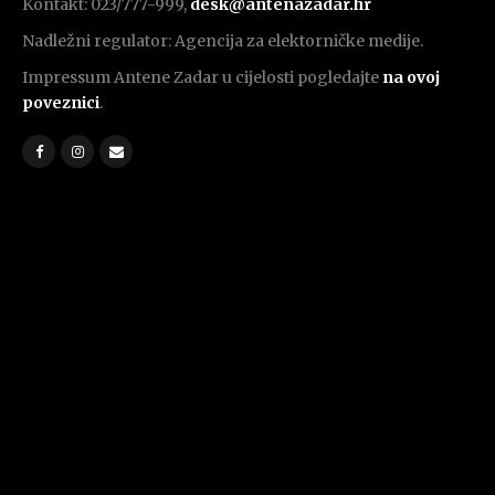
Kontakt: 023/777-999,
desk@antenazadar.hr
Nadležni regulator: Agencija za elektorničke medije.
Impressum Antene Zadar u cijelosti pogledajte
na ovoj
poveznici
.