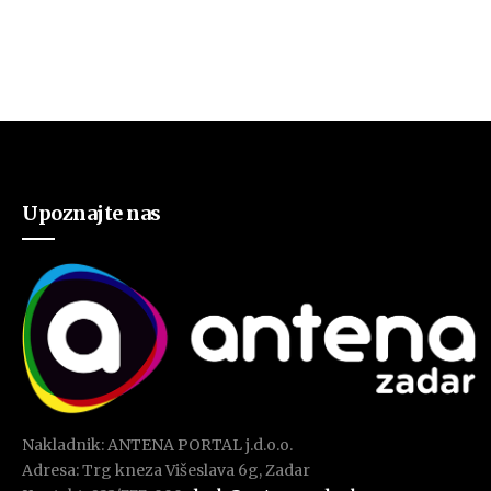
Upoznajte nas
Nakladnik: ANTENA PORTAL j.d.o.o.
Adresa: Trg kneza Višeslava 6g, Zadar