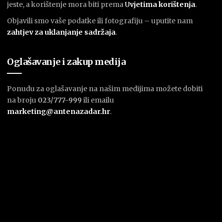
jeste, a korištenje mora biti prema
U
vjetima korištenja
.
Objavili smo vaše podatke ili fotografiju – uputite nam
zahtjev za uklanjanje sadržaja
.
Oglašavanje i zakup medija
Ponudu za oglašavanje na našim medijima možete dobiti
na broju
023/777-999
ili emailu
marketing@antenazadar.hr
.