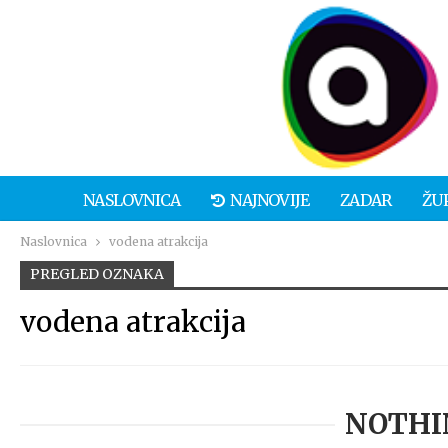
NASLOVNICA
NAJNOVIJE
ZADAR
ŽU
Naslovnica
vodena atrakcija
PREGLED OZNAKA
vodena atrakcija
NOTHI