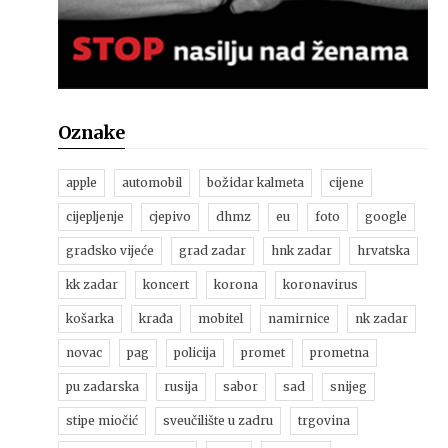
Oznake
apple
automobil
božidar kalmeta
cijene
cijepljenje
cjepivo
dhmz
eu
foto
google
gradsko vijeće
grad zadar
hnk zadar
hrvatska
kk zadar
koncert
korona
koronavirus
košarka
krađa
mobitel
namirnice
nk zadar
novac
pag
policija
promet
prometna
pu zadarska
rusija
sabor
sad
snijeg
stipe miočić
sveučilište u zadru
trgovina