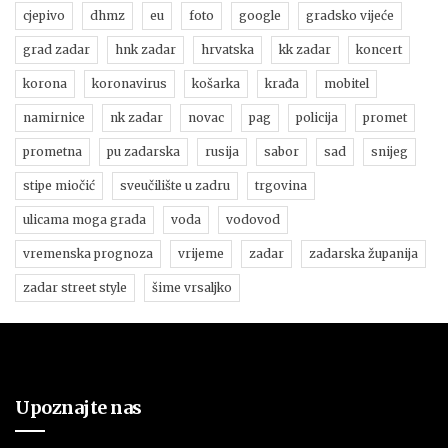
cjepivo
dhmz
eu
foto
google
gradsko vijeće
grad zadar
hnk zadar
hrvatska
kk zadar
koncert
korona
koronavirus
košarka
krađa
mobitel
namirnice
nk zadar
novac
pag
policija
promet
prometna
pu zadarska
rusija
sabor
sad
snijeg
stipe miočić
sveučilište u zadru
trgovina
ulicama moga grada
voda
vodovod
vremenska prognoza
vrijeme
zadar
zadarska županija
zadar street style
šime vrsaljko
Upoznajte nas