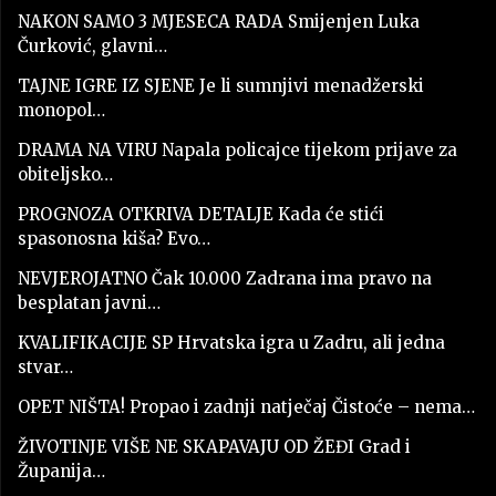
NAKON SAMO 3 MJESECA RADA Smijenjen Luka
Čurković, glavni…
TAJNE IGRE IZ SJENE Je li sumnjivi menadžerski
monopol…
DRAMA NA VIRU Napala policajce tijekom prijave za
obiteljsko…
PROGNOZA OTKRIVA DETALJE Kada će stići
spasonosna kiša? Evo…
NEVJEROJATNO Čak 10.000 Zadrana ima pravo na
besplatan javni…
KVALIFIKACIJE SP Hrvatska igra u Zadru, ali jedna
stvar…
OPET NIŠTA! Propao i zadnji natječaj Čistoće – nema…
ŽIVOTINJE VIŠE NE SKAPAVAJU OD ŽEĐI Grad i
Županija…