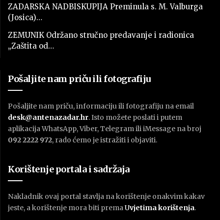
ZADARSKA NADBISKUPIJA Preminula s. M. Valburga
(Josica)…
ZEMUNIK Održano stručno predavanje i radionica
„Zaštita od…
Pošaljite nam priču ili fotografiju
Pošaljite nam priču, informaciju ili fotografiju na email
desk@antenazadar.hr
. Isto možete poslati i putem
aplikacija WhatsApp, Viber, Telegram ili iMessage na broj
092 2222 972
, rado ćemo je istražiti i objaviti.
Korištenje portala i sadržaja
Nakladnik ovaj portal stavlja na korištenje onakvim kakav
jeste, a korištenje mora biti prema
U
vjetima korištenja
.