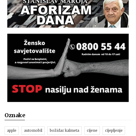
Oznake
apple
automobil
božidar kalmeta
cijene
cijepljenje