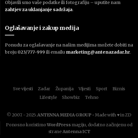
Objavili smo vaše podatke ili fotografiju – uputite nam
zahtjev za uklanjanje sadržaja
.
Oglašavanje i zakup medija
Ponudu za oglašavanje na našim medijima možete dobiti na
broju
023/777-999
ili emailu
marketing@antenazadar.hr
.
Sve vijesti
Zadar
Županija
Vijesti
Sport
Biznis
Lifestyle
Showbiz
Tehno
© 2007. - 2025.
ANTENNA MEDIA GROUP
• Made with ♥ in ZD
Ponosno koristimo
WordPress
magiju, dodatno začinjenu od
strane
Antenna ICT