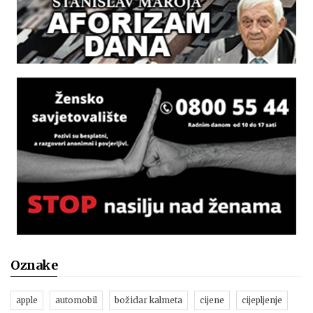
Oznake
apple
automobil
božidar kalmeta
cijene
cijepljenje