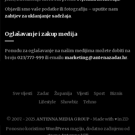
Objavili smo vaše podatke ili fotografiju – uputite nam
zahtjev za uklanjanje sadržaja
.
Oglašavanje i zakup medija
Ponudu za oglašavanje na našim medijima možete dobiti na
broju
023/777-999
ili emailu
marketing@antenazadar.hr
.
Sve vijesti
Zadar
Županija
Vijesti
Sport
Biznis
Lifestyle
Showbiz
Tehno
© 2007. - 2025.
ANTENNA MEDIA GROUP
• Made with ♥ in ZD
Ponosno koristimo
WordPress
magiju, dodatno začinjenu od