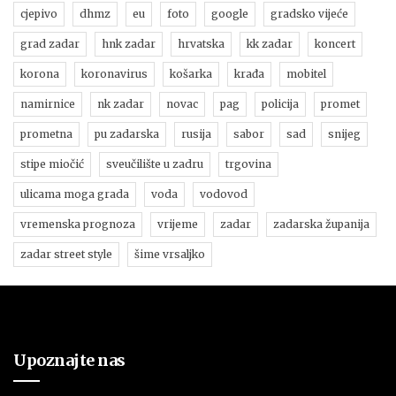
cjepivo
dhmz
eu
foto
google
gradsko vijeće
grad zadar
hnk zadar
hrvatska
kk zadar
koncert
korona
koronavirus
košarka
krađa
mobitel
namirnice
nk zadar
novac
pag
policija
promet
prometna
pu zadarska
rusija
sabor
sad
snijeg
stipe miočić
sveučilište u zadru
trgovina
ulicama moga grada
voda
vodovod
vremenska prognoza
vrijeme
zadar
zadarska županija
zadar street style
šime vrsaljko
Upoznajte nas