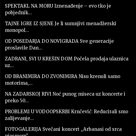
SPEKTAKL NA MORU Iznenađenje – evo tko je
pobjednik…
TAJNE IGRE IZ SJENE Je li sumnjivi menadžerski
monopol…
OD POSEDARJA DO NOVIGRADA Sve generacije
proslavile Dan…
ZADRANI, SVI U KREŠIN DOM Počela prodaja ulaznica
uz…
OD BRANIMIRA DO ZVONIMIRA Nisu krenuli samo
motorima,…
NA ZADARSKOJ RIVI Noć punog miseca uz koncerte i
preko 50…
PROBLEMI U VODOOPSKRBI Krnčević: Reducirali smo
zalijevanje…
FOTOGALERIJA Svečani koncert „Arbanasi od srca
pjesmom”…