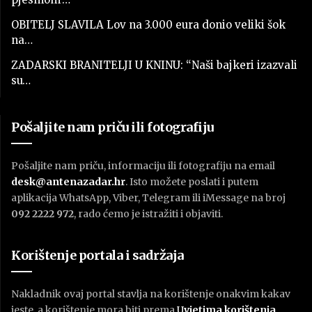
OBITELJ SLAVILA Lov na 3.000 eura donio veliki šok
na…
ZADARSKI BRANITELJI U KNINU: “Naši bajkeri izazvali
su…
Pošaljite nam priču ili fotografiju
Pošaljite nam priču, informaciju ili fotografiju na email
desk@antenazadar.hr
. Isto možete poslati i putem
aplikacija WhatsApp, Viber, Telegram ili iMessage na broj
092 2222 972
, rado ćemo je istražiti i objaviti.
Korištenje portala i sadržaja
Nakladnik ovaj portal stavlja na korištenje onakvim kakav
jeste, a korištenje mora biti prema
U
vjetima korištenja
.