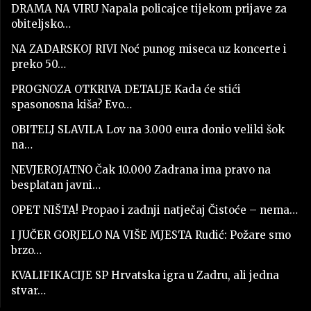
DRAMA NA VIRU Napala policajce tijekom prijave za
obiteljsko…
NA ZADARSKOJ RIVI Noć punog miseca uz koncerte i
preko 50…
PROGNOZA OTKRIVA DETALJE Kada će stići
spasonosna kiša? Evo…
OBITELJ SLAVILA Lov na 3.000 eura donio veliki šok
na…
NEVJEROJATNO Čak 10.000 Zadrana ima pravo na
besplatan javni…
OPET NIŠTA! Propao i zadnji natječaj Čistoće – nema…
I JUČER GORJELO NA VIŠE MJESTA Rudić: Požare smo
brzo…
KVALIFIKACIJE SP Hrvatska igra u Zadru, ali jedna
stvar…