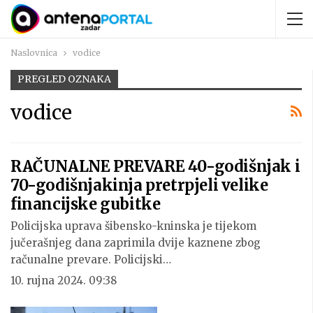
Naslovnica
vodice
PREGLED OZNAKA
vodice
RAČUNALNE PREVARE 40-godišnjak i
70-godišnjakinja pretrpjeli velike
financijske gubitke
Policijska uprava šibensko-kninska je tijekom
jučerašnjeg dana zaprimila dvije kaznene zbog
računalne prevare. Policijski…
10. rujna 2024. 09:38