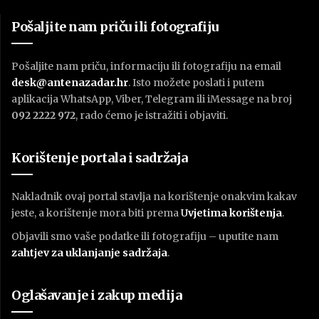
Pošaljite nam priču ili fotografiju
Pošaljite nam priču, informaciju ili fotografiju na email
desk@antenazadar.hr
. Isto možete poslati i putem
aplikacija WhatsApp, Viber, Telegram ili iMessage na broj
092 2222 972
, rado ćemo je istražiti i objaviti.
Korištenje portala i sadržaja
Nakladnik ovaj portal stavlja na korištenje onakvim kakav
jeste, a korištenje mora biti prema
U
vjetima korištenja
.
Objavili smo vaše podatke ili fotografiju – uputite nam
zahtjev za uklanjanje sadržaja
.
Oglašavanje i zakup medija