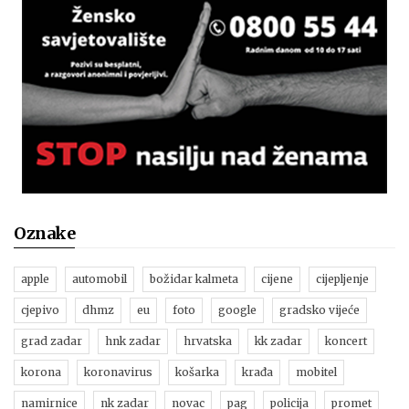
Oznake
apple
automobil
božidar kalmeta
cijene
cijepljenje
cjepivo
dhmz
eu
foto
google
gradsko vijeće
grad zadar
hnk zadar
hrvatska
kk zadar
koncert
korona
koronavirus
košarka
krađa
mobitel
namirnice
nk zadar
novac
pag
policija
promet