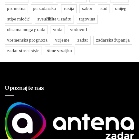
prometna
pu zadarska
rusija
sabor
sad
snijeg
stipe miočić
sveučilište u zadru
trgovina
ulicama moga grada
voda
vodovod
vremenska prognoza
vrijeme
zadar
zadarska županija
zadar street style
šime vrsaljko
Upoznajte nas