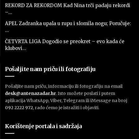
REKORD ZA REKORDOM Kad Nina trči padaju rekordi
–…
APEL Zadranka upala u rupu i slomila nogu; Poručuje:
…
ČETVRTA LIGA Dogodio se preokret – evo kada će
klubovi…
Pošaljite nam priču ili fotografiju
Pošaljite nam priču, informaciju ili fotografiju na email
desk@antenazadar.hr
. Isto možete poslati i putem
aplikacija WhatsApp, Viber, Telegram ili iMessage na broj
092 2222 972
, rado ćemo je istražiti i objaviti.
Korištenje portala i sadržaja