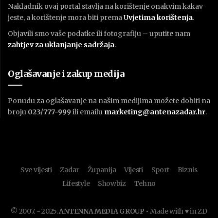
Nakladnik ovaj portal stavlja na korištenje onakvim kakav
jeste, a korištenje mora biti prema
U
vjetima korištenja
.
Objavili smo vaše podatke ili fotografiju – uputite nam
zahtjev za uklanjanje sadržaja
.
Oglašavanje i zakup medija
Ponudu za oglašavanje na našim medijima možete dobiti na
broju
023/777-999
ili emailu
marketing@antenazadar.hr
.
Sve vijesti
Zadar
Županija
Vijesti
Sport
Biznis
Lifestyle
Showbiz
Tehno
© 2007. - 2025.
ANTENNA MEDIA GROUP
• Made with ♥ in ZD