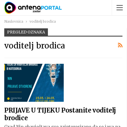
Naslovnica
voditelj brodica
PREGLED OZNAKA
voditelj brodica
PRIJAVE U TIJEKU Postanite voditelj
brodice
Grad Nin obavještava sve zainteresirane da se java na