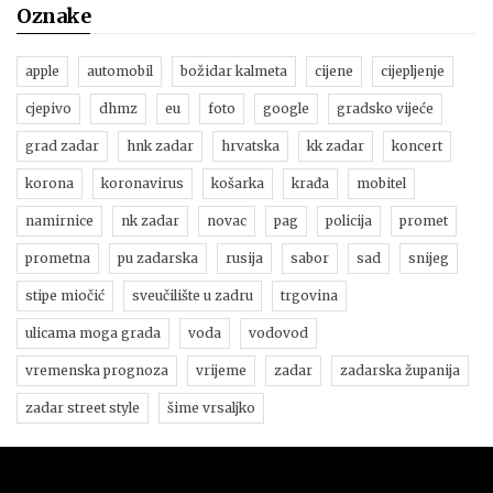
Oznake
apple
automobil
božidar kalmeta
cijene
cijepljenje
cjepivo
dhmz
eu
foto
google
gradsko vijeće
grad zadar
hnk zadar
hrvatska
kk zadar
koncert
korona
koronavirus
košarka
krađa
mobitel
namirnice
nk zadar
novac
pag
policija
promet
prometna
pu zadarska
rusija
sabor
sad
snijeg
stipe miočić
sveučilište u zadru
trgovina
ulicama moga grada
voda
vodovod
vremenska prognoza
vrijeme
zadar
zadarska županija
zadar street style
šime vrsaljko