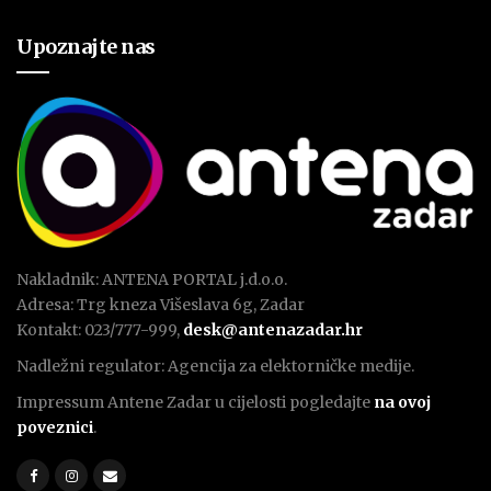
Upoznajte nas
Nakladnik: ANTENA PORTAL j.d.o.o.
Adresa: Trg kneza Višeslava 6g, Zadar
Kontakt: 023/777-999,
desk@antenazadar.hr
Nadležni regulator: Agencija za elektorničke medije.
Impressum Antene Zadar u cijelosti pogledajte
na ovoj
poveznici
.