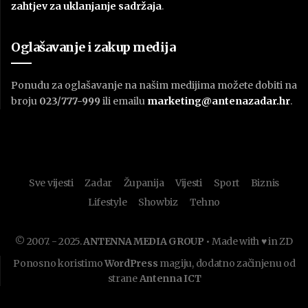
zahtjev za uklanjanje sadržaja
.
Oglašavanje i zakup medija
Ponudu za oglašavanje na našim medijima možete dobiti na
broju
023/777-999
ili emailu
marketing@antenazadar.hr
.
Sve vijesti
Zadar
Županija
Vijesti
Sport
Biznis
Lifestyle
Showbiz
Tehno
© 2007. - 2025.
ANTENNA MEDIA GROUP
• Made with ♥ in ZD
Ponosno koristimo
WordPress
magiju, dodatno začinjenu od
strane
Antenna ICT