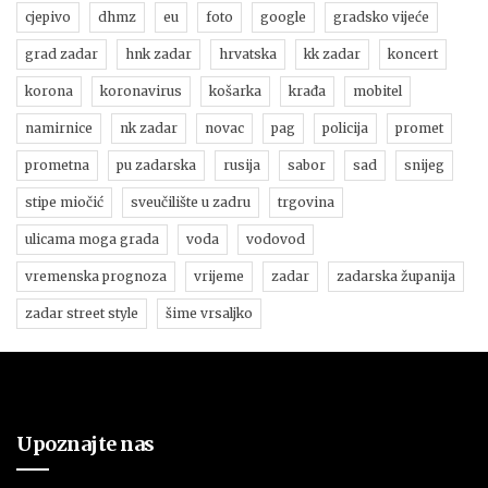
cjepivo
dhmz
eu
foto
google
gradsko vijeće
grad zadar
hnk zadar
hrvatska
kk zadar
koncert
korona
koronavirus
košarka
krađa
mobitel
namirnice
nk zadar
novac
pag
policija
promet
prometna
pu zadarska
rusija
sabor
sad
snijeg
stipe miočić
sveučilište u zadru
trgovina
ulicama moga grada
voda
vodovod
vremenska prognoza
vrijeme
zadar
zadarska županija
zadar street style
šime vrsaljko
Upoznajte nas