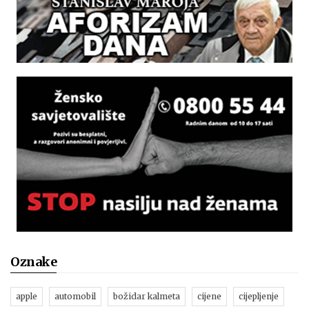
Oznake
apple
automobil
božidar kalmeta
cijene
cijepljenje