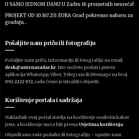
U SAMO JEDNOM DANU U Zadru 16 prometnih nesreća!
PROJEKT OD 10.167.251 EURA Grad pokrenuo nabavu za
gradnju…
Pošaljite nam priču ili fotografiju
Pošaljite nam priču, informaciju ili fotografiju na email
desk@antenazadar.hr
. Isto možete poslati i putem
aplikacija WhatsApp, Viber, Telegram ili iMessage na broj
092 2222 972
, rado ćemo je istražiti i objaviti.
Korištenje portala i sadržaja
Nakladnik ovaj portal stavlja na korištenje onakvim kakav
jeste, a korištenje mora biti prema
U
vjetima korištenja
.
Objavili smo vaše podatke ili fotografiju – uputite nam