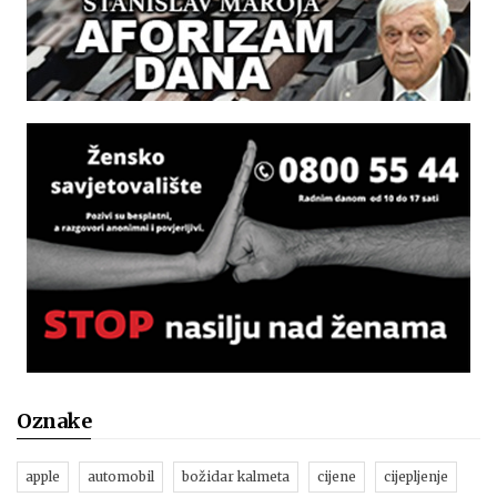
Oznake
apple
automobil
božidar kalmeta
cijene
cijepljenje