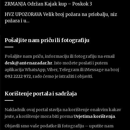
ZRMANJA Održan Kajak kup – Poskok 3
HVZ UPOZORAVA Velik broj požara na priobalju, niz
požara i u…
Pošaljite nam priču ili fotografiju
Pošaljite nam priču, informaciju ili fotografiju na email
desk@antenazadar.hr
. Isto možete poslati i putem
aplikacija WhatsApp, Viber, Telegram ili iMessage na broj
092 2222 972
, rado ćemo je istražiti i objaviti.
Korištenje portala i sadržaja
Nakladnik ovaj portal stavlja na korištenje onakvim kakav
jeste, a korištenje mora biti prema
U
vjetima korištenja
.
Objavili smo vaše podatke ili fotografiju – uputite nam