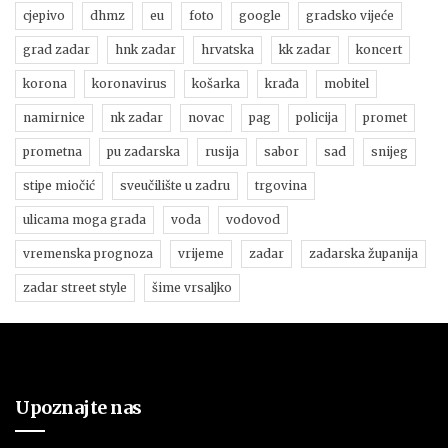
cjepivo
dhmz
eu
foto
google
gradsko vijeće
grad zadar
hnk zadar
hrvatska
kk zadar
koncert
korona
koronavirus
košarka
krađa
mobitel
namirnice
nk zadar
novac
pag
policija
promet
prometna
pu zadarska
rusija
sabor
sad
snijeg
stipe miočić
sveučilište u zadru
trgovina
ulicama moga grada
voda
vodovod
vremenska prognoza
vrijeme
zadar
zadarska županija
zadar street style
šime vrsaljko
Upoznajte nas