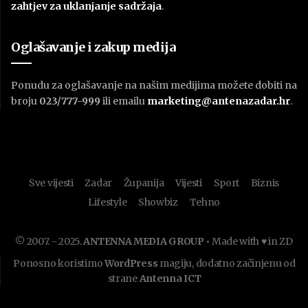
zahtjev za uklanjanje sadržaja
.
Oglašavanje i zakup medija
Ponudu za oglašavanje na našim medijima možete dobiti na
broju
023/777-999
ili emailu
marketing@antenazadar.hr
.
Sve vijesti
Zadar
Županija
Vijesti
Sport
Biznis
Lifestyle
Showbiz
Tehno
© 2007. - 2025.
ANTENNA MEDIA GROUP
• Made with ♥ in ZD
Ponosno koristimo
WordPress
magiju, dodatno začinjenu od
strane
Antenna ICT