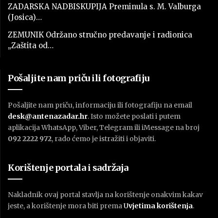
ZADARSKA NADBISKUPIJA Preminula s. M. Valburga
(Josica)…
ZEMUNIK Održano stručno predavanje i radionica
„Zaštita od…
Pošaljite nam priču ili fotografiju
Pošaljite nam priču, informaciju ili fotografiju na email
desk@antenazadar.hr
. Isto možete poslati i putem
aplikacija WhatsApp, Viber, Telegram ili iMessage na broj
092 2222 972
, rado ćemo je istražiti i objaviti.
Korištenje portala i sadržaja
Nakladnik ovaj portal stavlja na korištenje onakvim kakav
jeste, a korištenje mora biti prema
U
vjetima korištenja
.