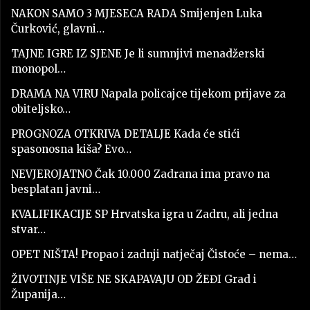
NAKON SAMO 3 MJESECA RADA Smijenjen Luka
Čurković, glavni…
TAJNE IGRE IZ SJENE Je li sumnjivi menadžerski
monopol…
DRAMA NA VIRU Napala policajce tijekom prijave za
obiteljsko…
PROGNOZA OTKRIVA DETALJE Kada će stići
spasonosna kiša? Evo…
NEVJEROJATNO Čak 10.000 Zadrana ima pravo na
besplatan javni…
KVALIFIKACIJE SP Hrvatska igra u Zadru, ali jedna
stvar…
OPET NIŠTA! Propao i zadnji natječaj Čistoće – nema…
ŽIVOTINJE VIŠE NE SKAPAVAJU OD ŽEĐI Grad i
Županija…