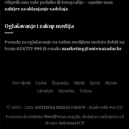
Objavili smo vaše podatke ili fotografiju – uputite nam
zahtjev za uklanjanje sadržaja
.
Oglašavanje i zakup medija
Ponudu za oglašavanje na našim medijima možete dobiti na
broju
023/777-999
ili emailu
marketing@antenazadar.hr
.
Sve vijesti
Zadar
Županija
Vijesti
Sport
Biznis
Lifestyle
Showbiz
Tehno
© 2007. - 2025.
ANTENNA MEDIA GROUP
• Made with ♥ in ZD
Ponosno koristimo
WordPress
magiju, dodatno začinjenu od
strane
Antenna ICT