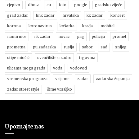
cjepivo
dhmz
eu
foto
google
gradsko vijeće
grad zadar
hnk zadar
hrvatska
kk zadar
koncert
korona
koronavirus
košarka
krađa
mobitel
namirnice
nk zadar
novac
pag
policija
promet
prometna
pu zadarska
rusija
sabor
sad
snijeg
stipe miočić
sveučilište u zadru
trgovina
ulicama moga grada
voda
vodovod
vremenska prognoza
vrijeme
zadar
zadarska županija
zadar street style
šime vrsaljko
Upoznajte nas