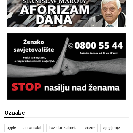
Oznake
apple
automobil
božidar kalmeta
cijene
cijepljenje