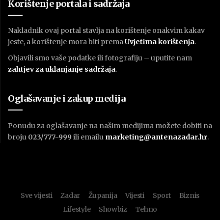
Korištenje portala i sadržaja
Nakladnik ovaj portal stavlja na korištenje onakvim kakav
jeste, a korištenje mora biti prema
U
vjetima korištenja
.
Objavili smo vaše podatke ili fotografiju – uputite nam
zahtjev za uklanjanje sadržaja
.
Oglašavanje i zakup medija
Ponudu za oglašavanje na našim medijima možete dobiti na
broju
023/777-999
ili emailu
marketing@antenazadar.hr
.
Sve vijesti
Zadar
Županija
Vijesti
Sport
Biznis
Lifestyle
Showbiz
Tehno