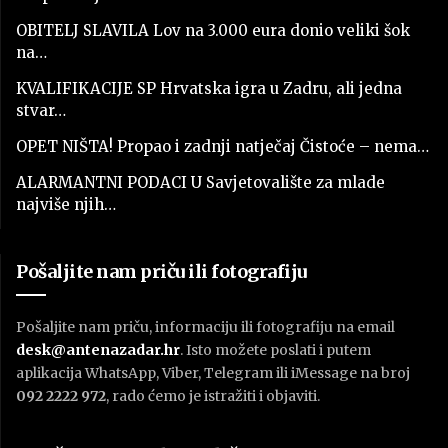
OBITELJ SLAVILA Lov na 3.000 eura donio veliki šok
na…
KVALIFIKACIJE SP Hrvatska igra u Zadru, ali jedna
stvar…
OPET NIŠTA! Propao i zadnji natječaj Čistoće – nema…
ALARMANTNI PODACI U Savjetovalište za mlade
najviše njih…
Pošaljite nam priču ili fotografiju
Pošaljite nam priču, informaciju ili fotografiju na email
desk@antenazadar.hr
. Isto možete poslati i putem
aplikacija WhatsApp, Viber, Telegram ili iMessage na broj
092 2222 972
, rado ćemo je istražiti i objaviti.