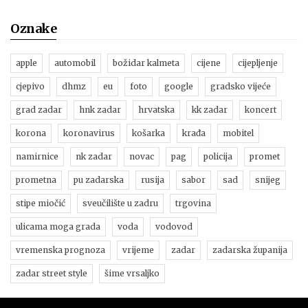
Oznake
apple
automobil
božidar kalmeta
cijene
cijepljenje
cjepivo
dhmz
eu
foto
google
gradsko vijeće
grad zadar
hnk zadar
hrvatska
kk zadar
koncert
korona
koronavirus
košarka
krađa
mobitel
namirnice
nk zadar
novac
pag
policija
promet
prometna
pu zadarska
rusija
sabor
sad
snijeg
stipe miočić
sveučilište u zadru
trgovina
ulicama moga grada
voda
vodovod
vremenska prognoza
vrijeme
zadar
zadarska županija
zadar street style
šime vrsaljko