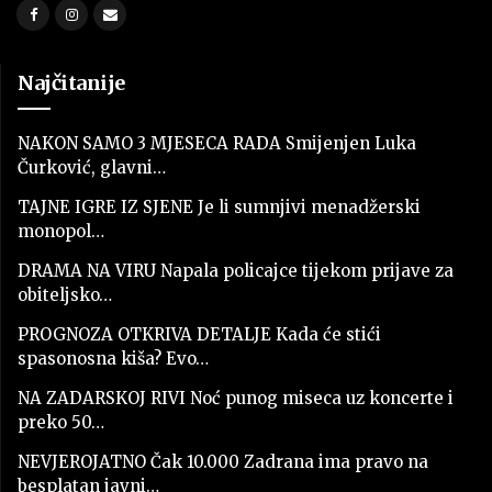
Najčitanije
NAKON SAMO 3 MJESECA RADA Smijenjen Luka
Čurković, glavni…
TAJNE IGRE IZ SJENE Je li sumnjivi menadžerski
monopol…
DRAMA NA VIRU Napala policajce tijekom prijave za
obiteljsko…
PROGNOZA OTKRIVA DETALJE Kada će stići
spasonosna kiša? Evo…
NA ZADARSKOJ RIVI Noć punog miseca uz koncerte i
preko 50…
NEVJEROJATNO Čak 10.000 Zadrana ima pravo na
besplatan javni…