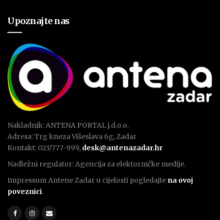
Upoznajte nas
Nakladnik: ANTENA PORTAL j.d.o.o.
Adresa: Trg kneza Višeslava 6g, Zadar
Kontakt: 023/777-999,
desk@antenazadar.hr
Nadležni regulator: Agencija za elektorničke medije.
Impressum Antene Zadar u cijelosti pogledajte
na ovoj
poveznici
.