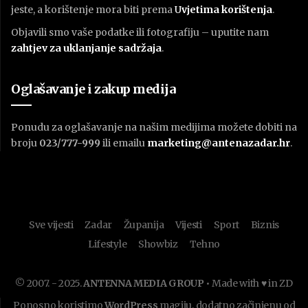
jeste, a korištenje mora biti prema
U
vjetima korištenja
.
Objavili smo vaše podatke ili fotografiju – uputite nam
zahtjev za uklanjanje sadržaja
.
Oglašavanje i zakup medija
Ponudu za oglašavanje na našim medijima možete dobiti na
broju
023/777-999
ili emailu
marketing@antenazadar.hr
.
Sve vijesti
Zadar
Županija
Vijesti
Sport
Biznis
Lifestyle
Showbiz
Tehno
© 2007. - 2025.
ANTENNA MEDIA GROUP
• Made with ♥ in ZD
Ponosno koristimo
WordPress
magiju, dodatno začinjenu od