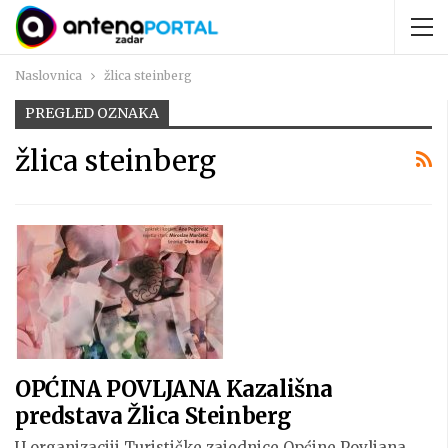
Naslovnica
žlica steinberg
PREGLED OZNAKA
žlica steinberg
OPĆINA POVLJANA Kazališna
predstava Žlica Steinberg
U organizaciji Turističke zajednice Općine Povljana,