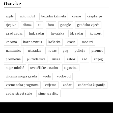
Oznake
apple
automobil
božidar kalmeta
cijene
cijepljenje
cjepivo
dhmz
eu
foto
google
gradsko vijeće
grad zadar
hnk zadar
hrvatska
kk zadar
koncert
korona
koronavirus
košarka
krađa
mobitel
namirnice
nk zadar
novac
pag
policija
promet
prometna
pu zadarska
rusija
sabor
sad
snijeg
stipe miočić
sveučilište u zadru
trgovina
ulicama moga grada
voda
vodovod
vremenska prognoza
vrijeme
zadar
zadarska županija
zadar street style
šime vrsaljko