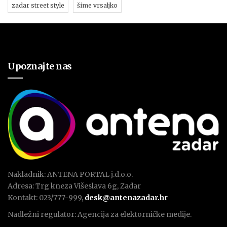
zadar street style
šime vrsaljko
Upoznajte nas
Nakladnik: ANTENA PORTAL j.d.o.o.
Adresa: Trg kneza Višeslava 6g, Zadar
Kontakt: 023/777-999,
desk@antenazadar.hr
Nadležni regulator: Agencija za elektorničke medije.