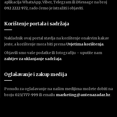
aplikacija WhatsApp, Viber, Telegram ili iMessage na broj
092 2222 972
, rado ćemo je istražiti i objaviti.
Korištenje portala i sadržaja
Nakladnik ovaj portal stavlja na korištenje onakvim kakav
jeste, a korištenje mora biti prema
U
vjetima korištenja
.
Objavili smo vaše podatke ili fotografiju – uputite nam
zahtjev za uklanjanje sadržaja
.
Oglašavanje i zakup medija
Ponudu za oglašavanje na našim medijima možete dobiti na
broju
023/777-999
ili emailu
marketing@antenazadar.hr
.