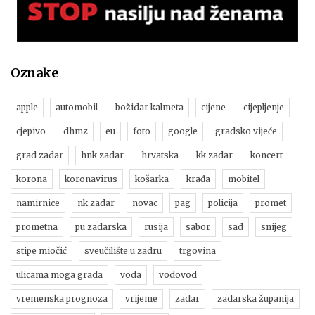
Oznake
apple
automobil
božidar kalmeta
cijene
cijepljenje
cjepivo
dhmz
eu
foto
google
gradsko vijeće
grad zadar
hnk zadar
hrvatska
kk zadar
koncert
korona
koronavirus
košarka
krađa
mobitel
namirnice
nk zadar
novac
pag
policija
promet
prometna
pu zadarska
rusija
sabor
sad
snijeg
stipe miočić
sveučilište u zadru
trgovina
ulicama moga grada
voda
vodovod
vremenska prognoza
vrijeme
zadar
zadarska županija