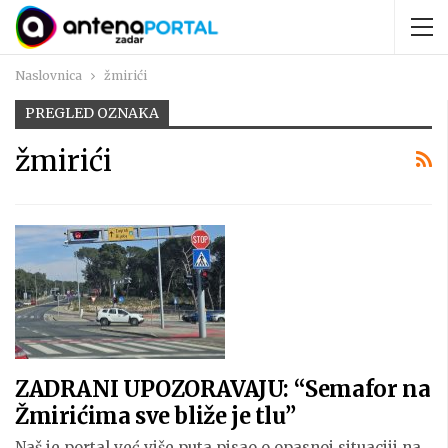
Naslovnica
žmirići
PREGLED OZNAKA
žmirići
ZADRANI UPOZORAVAJU: “Semafor na
Žmirićima sve bliže je tlu”
Naš je portal već više puta pisao o opasnoj situaciji na