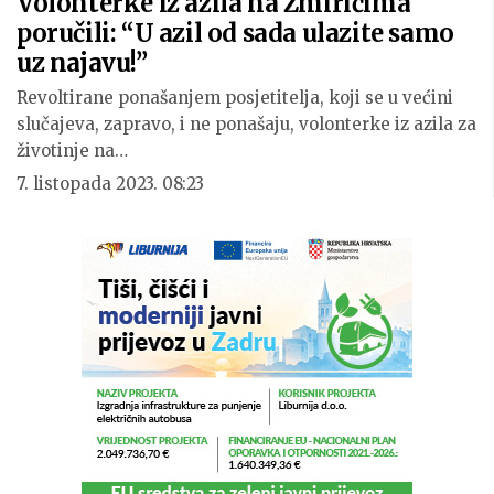
Volonterke iz azila na Žmirićima
poručili: “U azil od sada ulazite samo
uz najavu!”
Revoltirane ponašanjem posjetitelja, koji se u većini
slučajeva, zapravo, i ne ponašaju, volonterke iz azila za
životinje na…
7. listopada 2023. 08:23