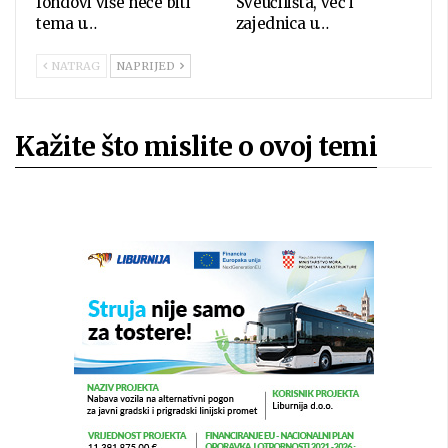
fondovi više neće biti
Sveučilišta, već i
tema u…
zajednica u…
NATRAG
NAPRIJED
Kažite što mislite o ovoj temi