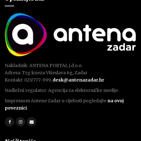
Nakladnik: ANTENA PORTAL j.d.o.o.
Adresa: Trg kneza Višeslava 6g, Zadar
Kontakt: 023/777-999,
desk@antenazadar.hr
Nadležni regulator: Agencija za elektorničke medije.
Impressum Antene Zadar u cijelosti pogledajte
na ovoj
poveznici
.