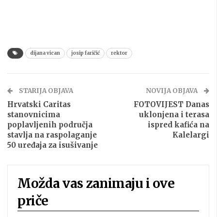
dijana vican
josip faričić
rektor
STARIJA OBJAVA
NOVIJA OBJAVA
Hrvatski Caritas
FOTOVIJEST Danas
stanovnicima
uklonjena i terasa
poplavljenih područja
ispred kafića na
stavlja na raspolaganje
Kalelargi
50 uređaja za isušivanje
Možda vas zanimaju i ove
priče