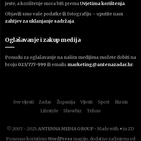
jeste, a korištenje mora biti prema
U
vjetima korištenja
.
Objavili smo vaše podatke ili fotografiju – uputite nam
zahtjev za uklanjanje sadržaja
.
Oglašavanje i zakup medija
Ponudu za oglašavanje na našim medijima možete dobiti na
broju
023/777-999
ili emailu
marketing@antenazadar.hr
.
Sve vijesti
Zadar
Županija
Vijesti
Sport
Biznis
Lifestyle
Showbiz
Tehno
© 2007. - 2025.
ANTENNA MEDIA GROUP
• Made with ♥ in ZD
Ponosno koristimo
WordPress
magiju, dodatno začinjenu od