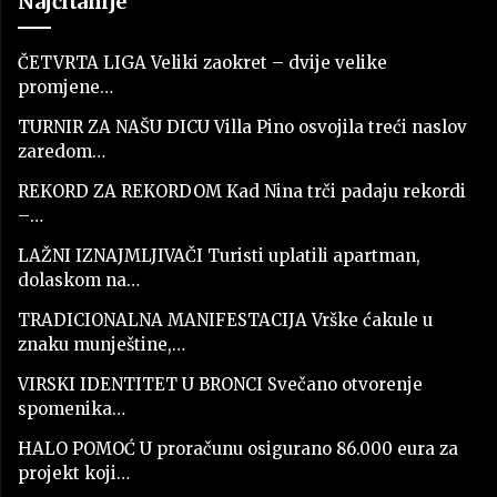
Najčitanije
ČETVRTA LIGA Veliki zaokret – dvije velike
promjene…
TURNIR ZA NAŠU DICU Villa Pino osvojila treći naslov
zaredom…
REKORD ZA REKORDOM Kad Nina trči padaju rekordi
–…
LAŽNI IZNAJMLJIVAČI Turisti uplatili apartman,
dolaskom na…
TRADICIONALNA MANIFESTACIJA Vrške ćakule u
znaku munještine,…
VIRSKI IDENTITET U BRONCI Svečano otvorenje
spomenika…
HALO POMOĆ U proračunu osigurano 86.000 eura za
projekt koji…