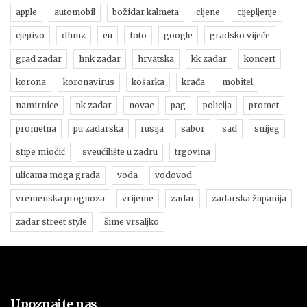
apple
automobil
božidar kalmeta
cijene
cijepljenje
cjepivo
dhmz
eu
foto
google
gradsko vijeće
grad zadar
hnk zadar
hrvatska
kk zadar
koncert
korona
koronavirus
košarka
krađa
mobitel
namirnice
nk zadar
novac
pag
policija
promet
prometna
pu zadarska
rusija
sabor
sad
snijeg
stipe miočić
sveučilište u zadru
trgovina
ulicama moga grada
voda
vodovod
vremenska prognoza
vrijeme
zadar
zadarska županija
zadar street style
šime vrsaljko
Upoznajte nas