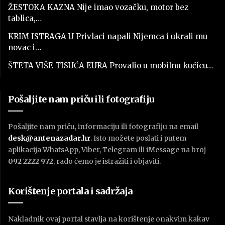
ŽESTOKA KAZNA Nije imao vozačku, motor bez
tablica,…
KRIM ISTRAGA U Privlaci napali Nijemca i ukrali mu
novac i…
ŠTETA VIŠE TISUĆA EURA Provalio u mobilnu kućicu…
Pošaljite nam priču ili fotografiju
Pošaljite nam priču, informaciju ili fotografiju na email
desk@antenazadar.hr
. Isto možete poslati i putem
aplikacija WhatsApp, Viber, Telegram ili iMessage na broj
092 2222 972
, rado ćemo je istražiti i objaviti.
Korištenje portala i sadržaja
Nakladnik ovaj portal stavlja na korištenje onakvim kakav