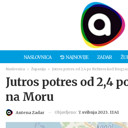
NASLOVNICA
NAJNOVIJE
ZADAR
ŽU
Naslovnica
Županija
Jutros potres od 2,4 po Richteru kod Biogr
Jutros potres od 2,4 
na Moru
Objavljeno:
7. svibnja 2023. 11:41
Antena Zadar