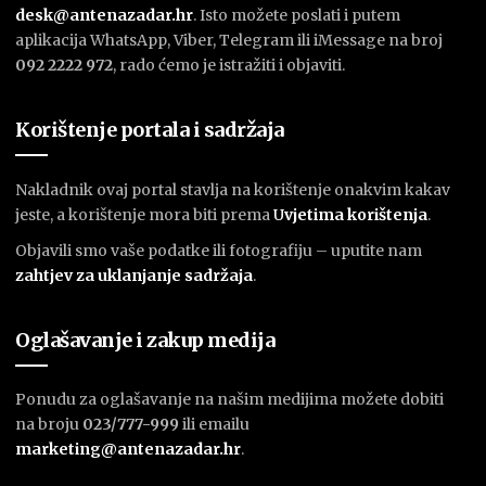
desk@antenazadar.hr
. Isto možete poslati i putem
aplikacija WhatsApp, Viber, Telegram ili iMessage na broj
092 2222 972
, rado ćemo je istražiti i objaviti.
Korištenje portala i sadržaja
Nakladnik ovaj portal stavlja na korištenje onakvim kakav
jeste, a korištenje mora biti prema
U
vjetima korištenja
.
Objavili smo vaše podatke ili fotografiju – uputite nam
zahtjev za uklanjanje sadržaja
.
Oglašavanje i zakup medija
Ponudu za oglašavanje na našim medijima možete dobiti
na broju
023/777-999
ili emailu
marketing@antenazadar.hr
.