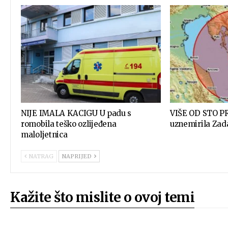
NIJE IMALA KACIGU U padu s
VIŠE OD STO PR
romobila teško ozlijeđena
uznemirila Zad
maloljetnica
NATRAG
NAPRIJED
Kažite što mislite o ovoj temi