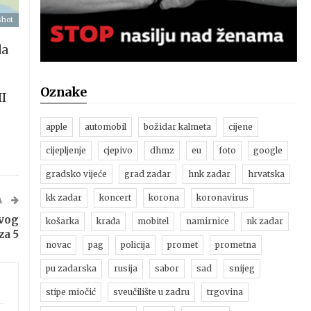
shot
da
Oznake
II
apple
automobil
božidar kalmeta
cijene
cijepljenje
cjepivo
dhmz
eu
foto
google
gradsko vijeće
grad zadar
hnk zadar
hrvatska
kk zadar
koncert
korona
koronavirus
A
ovog
košarka
krađa
mobitel
namirnice
nk zadar
za 5
novac
pag
policija
promet
prometna
pu zadarska
rusija
sabor
sad
snijeg
stipe miočić
sveučilište u zadru
trgovina