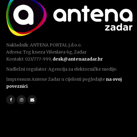
Nakladnik: ANTENA PORTAL j.d.o.o.
Adresa: Trg kneza Višeslava 6g, Zadar
Kontakt: 023/777-999,
desk@antenazadar.hr
Nadležni regulator: Agencija za elektorničke medije.
Impressum Antene Zadar u cijelosti pogledajte
na ovoj
poveznici
.