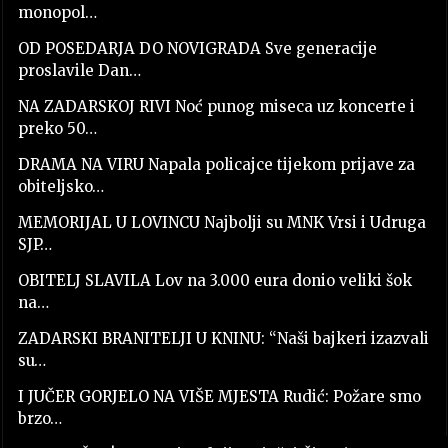
monopol…
OD POSEDARJA DO NOVIGRADA Sve generacije
proslavile Dan…
NA ZADARSKOJ RIVI Noć punog miseca uz koncerte i
preko 50…
DRAMA NA VIRU Napala policajce tijekom prijave za
obiteljsko…
MEMORIJAL U LOVINCU Najbolji su MNK Vrsi i Udruga
SJP…
OBITELJ SLAVILA Lov na 3.000 eura donio veliki šok
na…
ZADARSKI BRANITELJI U KNINU: “Naši bajkeri izazvali
su…
I JUČER GORJELO NA VIŠE MJESTA Rudić: Požare smo
brzo…