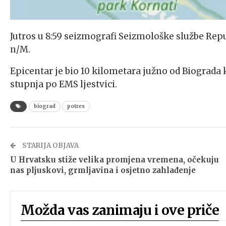
Jutros u 8:59 seizmografi Seizmološke službe Repu
n/M.
Epicentar je bio 10 kilometara južno od Biograda k
stupnja po EMS ljestvici.
biograd
potres
STARIJA OBJAVA
U Hrvatsku stiže velika promjena vremena, očekuju
nas pljuskovi, grmljavina i osjetno zahlađenje
Možda vas zanimaju i ove priče