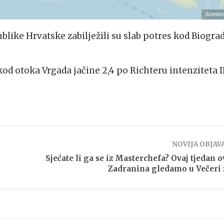
Screen
blike Hrvatske zabilježili su slab potres kod Biogra
od otoka Vrgada jačine 2,4 po Richteru intenziteta I
NOVIJA OBJAV
Sjećate li ga se iz Masterchefa? Ovaj tjedan 
Zadranina gledamo u Večeri 