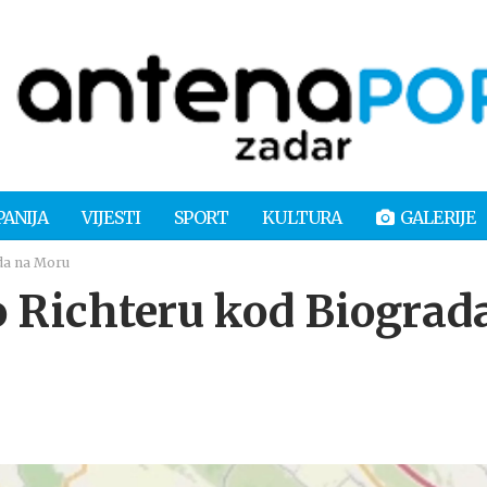
PANIJA
VIJESTI
SPORT
KULTURA
GALERIJE
ada na Moru
po Richteru kod Biograd