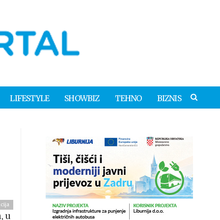
LIFESTYLE
SHOWBIZ
TEHNO
BIZNIS
cija
, u