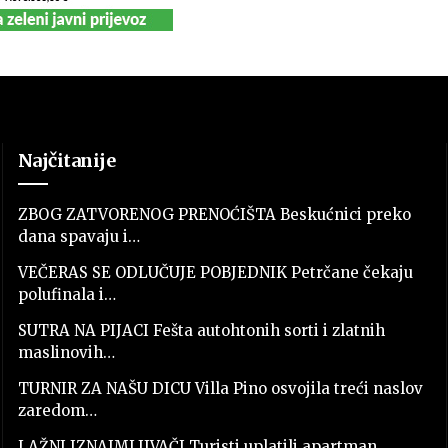
Najčitanije
ZBOG ZATVORENOG PRENOĆIŠTA Beskućnici preko
dana spavaju i…
VEČERAS SE ODLUČUJE POBJEDNIK Petrčane čekaju
polufinala i…
SUTRA NA PIJACI Fešta autohtonih sorti i zlatnih
maslinovih…
TURNIR ZA NAŠU DICU Villa Pino osvojila treći naslov
zaredom…
LAŽNI IZNAJMLJIVAČI Turisti uplatili apartman,