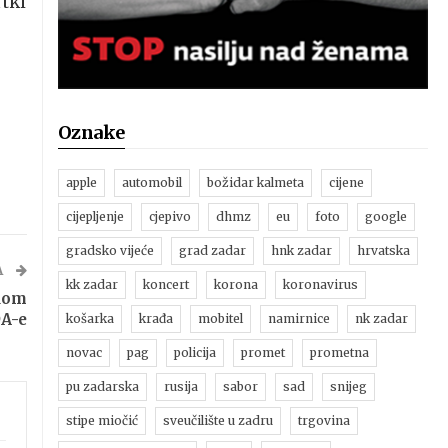
rtki
Oznake
apple
automobil
božidar kalmeta
cijene
cijepljenje
cjepivo
dhmz
eu
foto
google
gradsko vijeće
grad zadar
hnk zadar
hrvatska
A
kk zadar
koncert
korona
koronavirus
odom
DA-e
košarka
krađa
mobitel
namirnice
nk zadar
novac
pag
policija
promet
prometna
pu zadarska
rusija
sabor
sad
snijeg
stipe miočić
sveučilište u zadru
trgovina