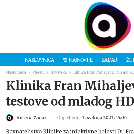
NASLOVNICA
NAJNOVIJE
ZADAR
ŽU
Naslovnica
Vijesti
Hrvatska
Klinika Fran Mihaljević: Nismo 
Klinika Fran Mihalje
testove od mladog H
Objavljeno:
3. svibnja 2023. 15:06
Antena Zadar
Ravnateljstvo Klinike za infektivne bolesti Dr. Fra