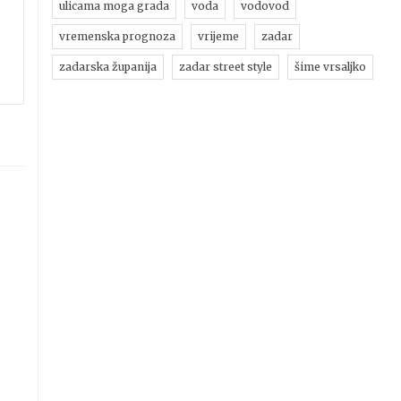
ulicama moga grada
voda
vodovod
vremenska prognoza
vrijeme
zadar
zadarska županija
zadar street style
šime vrsaljko