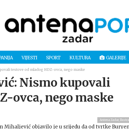
PANIJA
VIJESTI
SPORT
KULTURA
GALERIJE
kupovali testove od mladog HDZ-ovca, nego maske
vić: Nismo kupovali
DZ-ovca, nego maske
Antena Zadar, Ilustra
n Mihaljević objavilo je u srijedu da od tvrtke Buryen