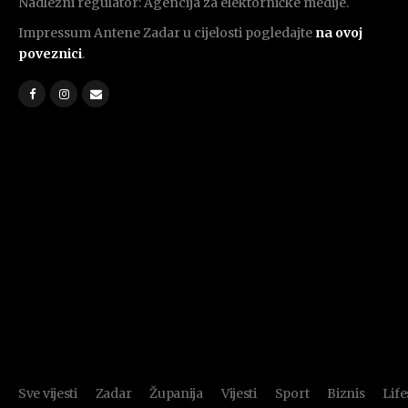
Nadležni regulator: Agencija za elektorničke medije.
Impressum Antene Zadar u cijelosti pogledajte
na ovoj
poveznici
.
Sve vijesti
Zadar
Županija
Vijesti
Sport
Biznis
Life