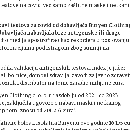
 testove na covid, već samo zaštitne maske i netkani
abavi testova za covid od dobavljača Buryen Clothin
g dobavljača nabavljala brze antigenske ili druge
e dio medija apostrofirao kao rekordera u poslovanju
 informacijama pod istragom zbog sumnji na
odila validaciju antigenskih testova. Index je jučer
ali bolnice, domovi zdravlja, zavodi za javno zdravs
uvoznik i distributer na tome zaradio milijune eura.
en Clothing d. o. o. u razdoblju od 2021. do 2023.
, zaključila ugovore o nabavi maski i netkanog
kupnom iznosu od 201.216 eura”.
ektivne bolesti isplatila Buryenu ove godine 16.175 eu