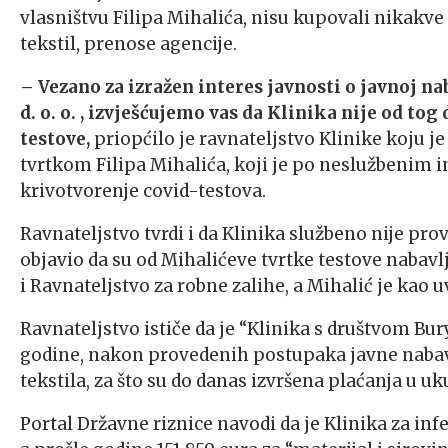
vlasništvu Filipa Mihalića, nisu kupovali nikakve
tekstil, prenose agencije.
– Vezano za izražen interes javnosti o javnoj n
d. o. o. , izvješćujemo vas da Klinika nije od to
testove,
priopćilo je ravnateljstvo Klinike koju j
tvrtkom Filipa Mihalića, koji je po neslužbenim
krivotvorenje covid-testova.
Ravnateljstvo tvrdi i da Klinika službeno nije prov
objavio da su od Mihalićeve tvrtke testove nabavlj
i Ravnateljstvo za robne zalihe, a Mihalić je kao 
Ravnateljstvo ističe da je “Klinika s društvom Bury
godine, nakon provedenih postupaka javne nabave
tekstila, za što su do danas izvršena plaćanja u u
Portal Državne riznice navodi da je Klinika za inf