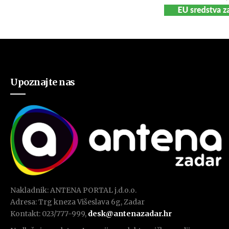
Upoznajte nas
Nakladnik: ANTENA PORTAL j.d.o.o.
Adresa: Trg kneza Višeslava 6g, Zadar
Kontakt: 023/777-999,
desk@antenazadar.hr