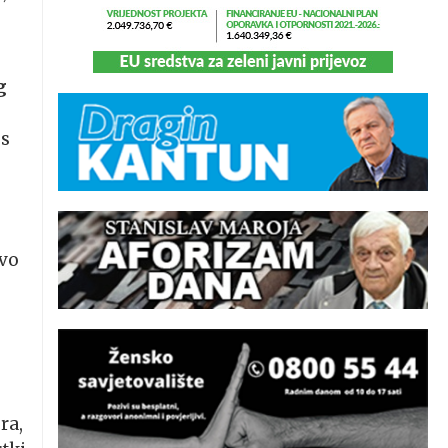
g
 s
tvo
ra,