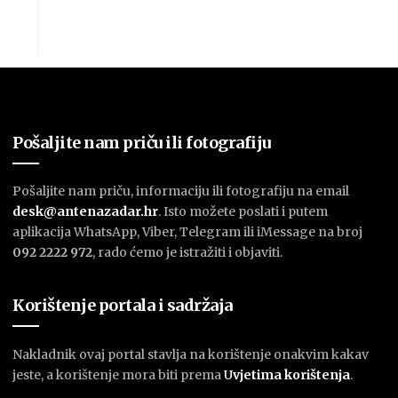
Pošaljite nam priču ili fotografiju
Pošaljite nam priču, informaciju ili fotografiju na email
desk@antenazadar.hr
. Isto možete poslati i putem
aplikacija WhatsApp, Viber, Telegram ili iMessage na broj
092 2222 972
, rado ćemo je istražiti i objaviti.
Korištenje portala i sadržaja
Nakladnik ovaj portal stavlja na korištenje onakvim kakav
jeste, a korištenje mora biti prema
U
vjetima korištenja
.