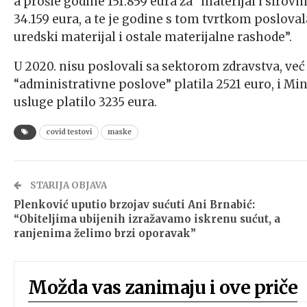
a prošle godine 151.859 eura za “materijal i sirovin
34.159 eura, a te je godine s tom tvrtkom posloval
uredski materijal i ostale materijalne rashode”.
U 2020. nisu poslovali sa sektorom zdravstva, v
“administrativne poslove” platila 2521 euro, i Mi
usluge platilo 3235 eura.
covid testovi
maske
STARIJA OBJAVA
Plenković uputio brzojav sućuti Ani Brnabić:
“Obiteljima ubijenih izražavamo iskrenu sućut, a
ranjenima želimo brzi oporavak”
Možda vas zanimaju i ove priče