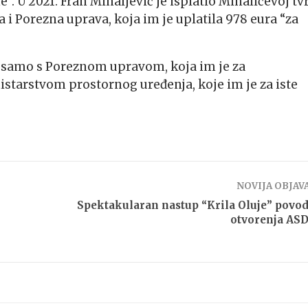
e”. U 2021. Fran Mihaljević je isplatio Mihalićevoj tv
a i Porezna uprava, koja im je uplatila 978 eura “za
eć samo s Poreznom upravom, koja im je za
nistarstvom prostornog uređenja, koje im je za iste
NOVIJA OBJAV
Spektakularan nastup “Krila Oluje” pov
otvorenja AS