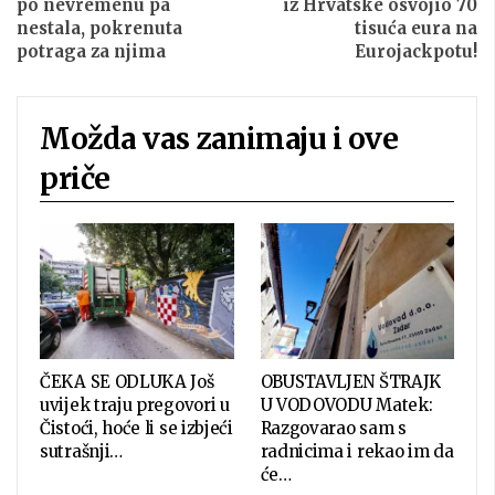
po nevremenu pa
iz Hrvatske osvojio 70
nestala, pokrenuta
tisuća eura na
potraga za njima
Eurojackpotu!
Možda vas zanimaju i ove
priče
ČEKA SE ODLUKA Još
OBUSTAVLJEN ŠTRAJK
uvijek traju pregovori u
U VODOVODU Matek:
Čistoći, hoće li se izbjeći
Razgovarao sam s
sutrašnji…
radnicima i rekao im da
će…