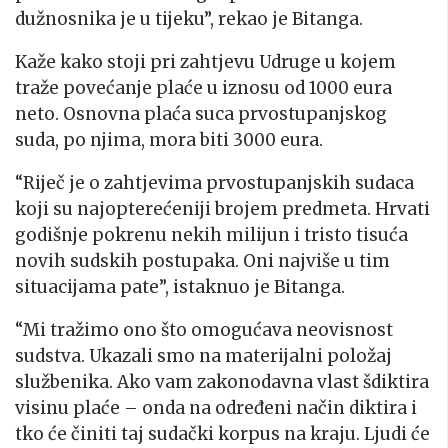
dužnosnika je u tijeku”, rekao je Bitanga.
Kaže kako stoji pri zahtjevu Udruge u kojem
traže povećanje plaće u iznosu od 1000 eura
neto. Osnovna plaća suca prvostupanjskog
suda, po njima, mora biti 3000 eura.
“Riječ je o zahtjevima prvostupanjskih sudaca
koji su najopterećeniji brojem predmeta. Hrvati
godišnje pokrenu nekih milijun i tristo tisuća
novih sudskih postupaka. Oni najviše u tim
situacijama pate”, istaknuo je Bitanga.
“Mi tražimo ono što omogućava neovisnost
sudstva. Ukazali smo na materijalni položaj
službenika. Ako vam zakonodavna vlast šdiktira
visinu plaće – onda na određeni način diktira i
tko će činiti taj sudački korpus na kraju. Ljudi će