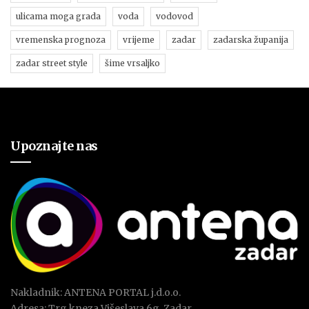
ulicama moga grada
voda
vodovod
vremenska prognoza
vrijeme
zadar
zadarska županija
zadar street style
šime vrsaljko
Upoznajte nas
Nakladnik: ANTENA PORTAL j.d.o.o.
Adresa: Trg kneza Višeslava 6g, Zadar