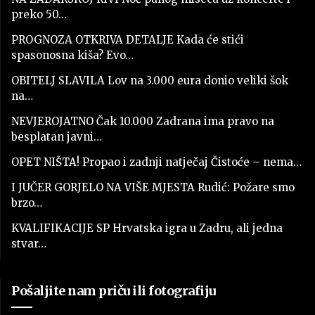
preko 50…
PROGNOZA OTKRIVA DETALJE Kada će stići
spasonosna kiša? Evo…
OBITELJ SLAVILA Lov na 3.000 eura donio veliki šok
na…
NEVJEROJATNO Čak 10.000 Zadrana ima pravo na
besplatan javni…
OPET NIŠTA! Propao i zadnji natječaj Čistoće – nema…
I JUČER GORJELO NA VIŠE MJESTA Rudić: Požare smo
brzo…
KVALIFIKACIJE SP Hrvatska igra u Zadru, ali jedna
stvar…
Pošaljite nam priču ili fotografiju