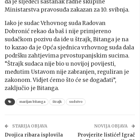
da je sljedeći sastanak radne skupine
Ministarstva pravosuđa zakazan za 10. svibnja.
Iako je sudac Vrhovnog suda Radovan
Dobronić rekao da baš i nije primjereno
sudačkom pozivu da ide u štrajk, Bitanga je na
to kazao da je Opća sjednica vrhovnog suda dala
podršku zahtjevima prvostupanjskim sucima.
“Štrajk sudaca nije bio u novijoj povijesti,
međutim Ustavom nije zabranjen, reguliran je
zakonom. Vidjet ćemo što će se događati”,
zaključio je Bitanga.
marijan bitanga
štrajk
sudstvo
STARIJA OBJAVA
NOVIJA OBJAVA
Dvojica ribara isplovila
Provjerite listiće! Igrač