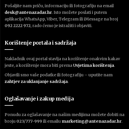
Pošaljite nam priču, informaciju ili fotografiju na email
desk@antenazadar.hr
. Isto možete poslati i putem
aplikacija WhatsApp, Viber, Telegram ili iMessage na broj
092 2222 972
, rado ćemo je istražiti i objaviti.
Korištenje portala i sadržaja
Nakladnik ovaj portal stavlja na korištenje onakvim kakav
jeste, a korištenje mora biti prema
U
vjetima korištenja
.
Objavili smo vaše podatke ili fotografiju – uputite nam
zahtjev za uklanjanje sadržaja
.
Oglašavanje i zakup medija
Ponudu za oglašavanje na našim medijima možete dobiti na
broju
023/777-999
ili emailu
marketing@antenazadar.hr
.