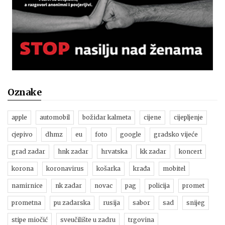
Oznake
apple
automobil
božidar kalmeta
cijene
cijepljenje
cjepivo
dhmz
eu
foto
google
gradsko vijeće
grad zadar
hnk zadar
hrvatska
kk zadar
koncert
korona
koronavirus
košarka
krađa
mobitel
namirnice
nk zadar
novac
pag
policija
promet
prometna
pu zadarska
rusija
sabor
sad
snijeg
stipe miočić
sveučilište u zadru
trgovina