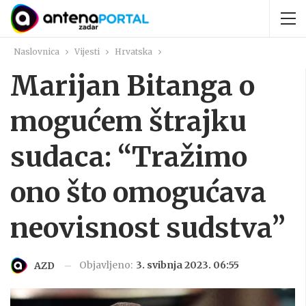
Naslovnica
Vijesti
Hrvatska
Marijan Bitanga o
mogućem štrajku
sudaca: “Tražimo
ono što omogućava
neovisnost sudstva”
Objavljeno:
3. svibnja 2023. 06:55
AZD