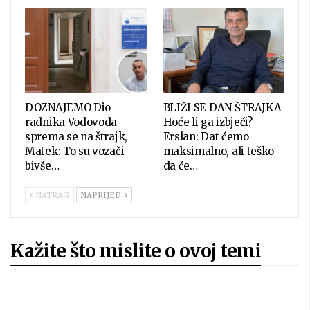
DOZNAJEMO Dio
BLIŽI SE DAN ŠTRAJKA
radnika Vodovoda
Hoće li ga izbjeći?
sprema se na štrajk,
Erslan: Dat ćemo
Matek: To su vozači
maksimalno, ali teško
bivše…
da će…
NATRAG
NAPRIJED
Kažite što mislite o ovoj temi