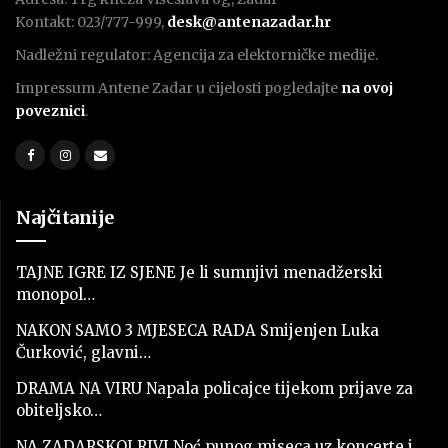
Kontakt: 023/777-999,
desk@antenazadar.hr
Nadležni regulator: Agencija za elektorničke medije.
Impressum Antene Zadar u cijelosti pogledajte
na ovoj
poveznici
.
Najčitanije
TAJNE IGRE IZ SJENE Je li sumnjivi menadžerski
monopol…
NAKON SAMO 3 MJESECA RADA Smijenjen Luka
Čurković, glavni…
DRAMA NA VIRU Napala policajce tijekom prijave za
obiteljsko…
NA ZADARSKOJ RIVI Noć punog miseca uz koncerte i