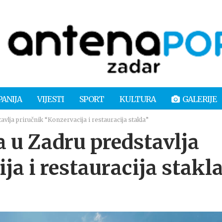
PANIJA
VIJESTI
SPORT
KULTURA
GALERIJE
vlja priručnik “Konzervacija i restauracija stakla”
 u Zadru predstavlja
ja i restauracija stakl