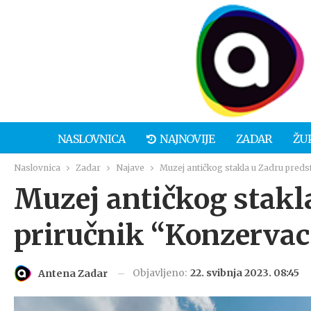
NASLOVNICA
NAJNOVIJE
ZADAR
ŽU
Naslovnica
Zadar
Najave
Muzej antičkog stakla u Zadru predsta
Muzej antičkog stakla
priručnik “Konzervaci
Objavljeno:
22. svibnja 2023. 08:45
Antena Zadar