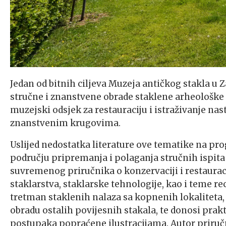
Jedan od bitnih ciljeva Muzeja antičkog stakla u 
stručne i znanstvene obrade staklene arheološke 
muzejski odsjek za restauraciju i istraživanje nas
znanstvenim krugovima.
Uslijed nedostatka literature ove tematike na pro
području pripremanja i polaganja stručnih ispita 
suvremenog priručnika o konzervaciji i restaurac
staklarstva, staklarske tehnologije, kao i teme re
tretman staklenih nalaza sa kopnenih lokaliteta,
obradu ostalih povijesnih stakala, te donosi pra
postupaka popraćene ilustracijama. Autor priručn