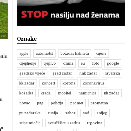
adar
Oznake
apple
automobil
božidar kalmeta
cijene
ada
cijepljenje
cjepivo
dhmz
eu
foto
google
gradsko vijeće
grad zadar
hnk zadar
hrvatska
kk zadar
koncert
korona
koronavirus
košarka
krađa
mobitel
namirnice
nk zadar
da
novac
pag
policija
promet
prometna
pu zadarska
rusija
sabor
sad
snijeg
stipe miočić
sveučilište u zadru
trgovina
a“