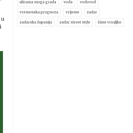
ulicama moga grada
voda
vodovod
vremenska prognoza
vrijeme
zadar
 u
zadarska županija
zadar street style
šime vrsaljko
i