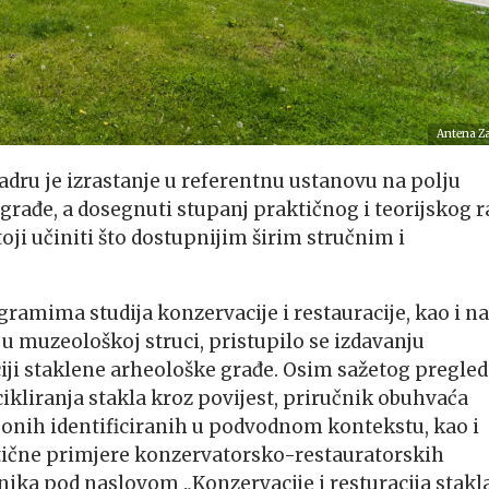
Antena Z
Zadru je izrastanje u referentnu ustanovu na polju
građe, a dosegnuti stupanj praktičnog i teorijskog r
toji učiniti što dostupnijim širim stručnim i
gramima studija konzervacije i restauracije, kao i na
u muzeološkoj struci, pristupilo se izdavanju
iji staklene arheološke građe. Osim sažetog pregle
cikliranja stakla kroz povijest, priručnik obuhvaća
 onih identificiranih u podvodnom kontekstu, kao i
ktične primjere konzervatorsko-restauratorskih
ika pod naslovom „Konzervacije i resturacija stakl