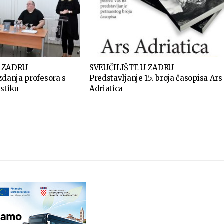
U ZADRU
SVEUČILIŠTE U ZADRU
zdanja profesora s
Predstavljanje 15. broja časopisa Ars
istiku
Adriatica