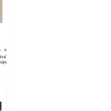
A
iva’
rnju