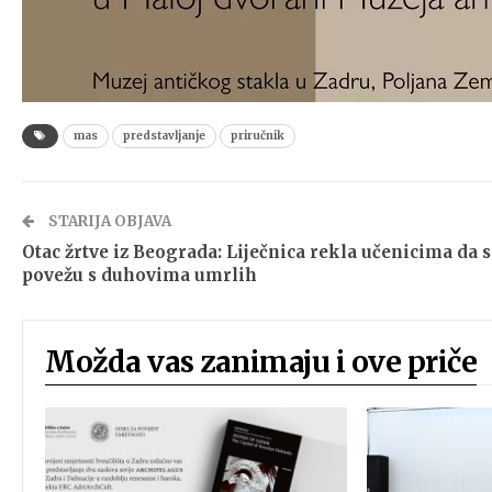
mas
predstavljanje
priručnik
STARIJA OBJAVA
Otac žrtve iz Beograda: Liječnica rekla učenicima da 
povežu s duhovima umrlih
Možda vas zanimaju i ove priče