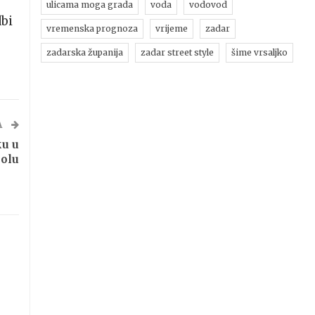
ulicama moga grada
voda
vodovod
dbi
vremenska prognoza
vrijeme
zadar
zadarska županija
zadar street style
šime vrsaljko
A
ku u
oolu