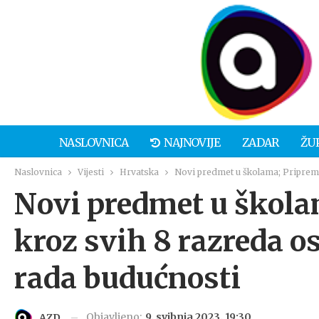
NASLOVNICA
NAJNOVIJE
ZADAR
ŽU
Naslovnica
Vijesti
Hrvatska
Novi predmet u školama; Priprema
Novi predmet u škola
kroz svih 8 razreda o
rada budućnosti
Objavljeno:
9. svibnja 2023. 19:30
AZD