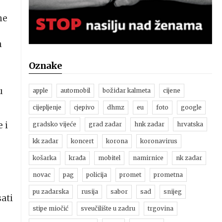
ne
m
Oznake
u
apple
automobil
božidar kalmeta
cijene
cijepljenje
cjepivo
dhmz
eu
foto
google
 i
gradsko vijeće
grad zadar
hnk zadar
hrvatska
kk zadar
koncert
korona
koronavirus
košarka
krađa
mobitel
namirnice
nk zadar
u
novac
pag
policija
promet
prometna
pu zadarska
rusija
sabor
sad
snijeg
sati
stipe miočić
sveučilište u zadru
trgovina