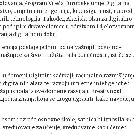
kolovanja. Program Vijeća Europske unije Digitalna
tvo, umjetnu inteligenciju, kibersigurnost, napred
lnih tehnologija. Također, Akcijski plan za digitalno
-a podupire države članice u održivom i djelotvorno
vanja digitalnom dobu.
tencija postaje jednim od najvažnijih odgojno-
šnjice za život i tržišta rada budućnosti”, ističe se 
a, u domeni Digitalni sadržaji, računalno razmišljanje
 digitalnih alata te razvoju umjetne inteligencije i
ržaji ishoda iz ove domene razvijaju kreativnost,
vrijedna znanja koja se mogu ugraditi, kako navode, 
 osam razreda osnovne škole, satnica bi iznosila 35 
ju: vrednovanje za učenje, vrednovanje kao učenje i