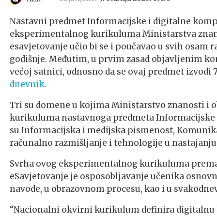
Nastavni predmet Informacijske i digitalne komp
eksperimentalnog kurikuluma Ministarstva znanos
esavjetovanje učio bi se i poučavao u svih osam ra
godišnje. Međutim, u prvim zasad objavljenim kome
većoj satnici, odnosno da se ovaj predmet izvodi 
dnevnik
.
Tri su domene u kojima Ministarstvo znanosti i o
kurikuluma nastavnoga predmeta Informacijske i 
su Informacijska i medijska pismenost, Komunikaci
računalno razmišljanje i tehnologije u nastajanju
Svrha ovog eksperimentalnog kurikuluma prema n
eSavjetovanje je osposobljavanje učenika osnovne
navode, u obrazovnom procesu, kao i u svakodne
“Nacionalni okvirni kurikulum definira digitaln