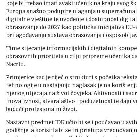
koje bi trebao imati svaki učenik na kraju svog š
Europa snažno podupire ulaganja u superračunals
digitalne vještine te uvođenje i dostupnost digita
obrazovanje do 2027. kao politička inicijativa EU
prilagođavanju sustava obrazovanja i osposoblja
Time stjecanje informacijskih i digitalnih kompe
obrazovnih prioriteta u cilju pripreme učenika dana
Nacrtu.
Primjerice kad je riječ o strukturi s početka tekst
tehnologije u nastajanju naglasak je na korištenju
njenog utjecaja na život čovjeka. Aktivnosti i sad
inovativnost, stvaralaštvo i poduzetnost te daju 
budući profesionalni život.
Nastavni predmet IDK učio bi se i poučavao u svih
godišnje, a koristila bi se tri pristupa vrednovan