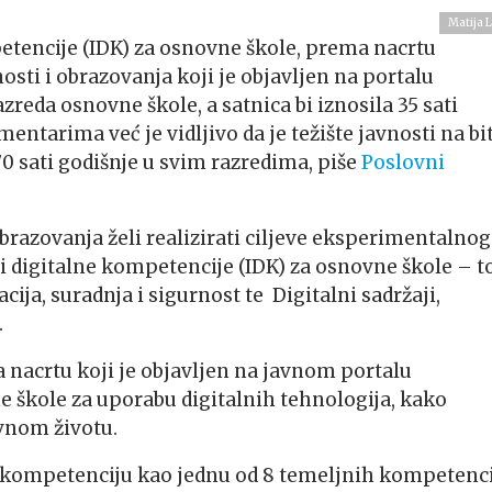
Matija L
etencije (IDK) za osnovne škole, prema nacrtu
ti i obrazovanja koji je objavljen na portalu
zreda osnovne škole, a satnica bi iznosila 35 sati
ntarima već je vidljivo da je težište javnosti na bi
70 sati godišnje u svim razredima, piše
Poslovni
brazovanja želi realizirati ciljeve eksperimentalnog
digitalne kompetencije (IDK) za osnovne škole – t
ja, suradnja i sigurnost te Digitalni sadržaji,
.
acrtu koji je objavljen na javnom portalu
 škole za uporabu digitalnih tehnologija, kako
vnom životu.
u kompetenciju kao jednu od 8 temeljnih kompetenci