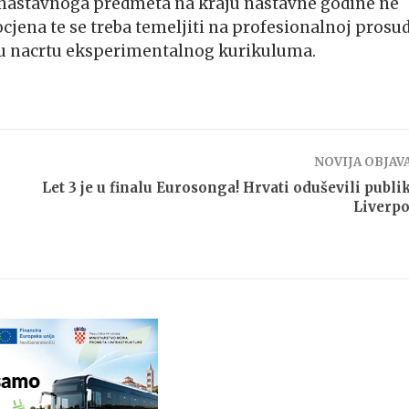
 nastavnoga predmeta na kraju nastavne godine ne
ocjena te se treba temeljiti na profesionalnoj prosu
 se u nacrtu eksperimentalnog kurikuluma.
NOVIJA OBJAV
Let 3 je u finalu Eurosonga! Hrvati oduševili publi
Liverp