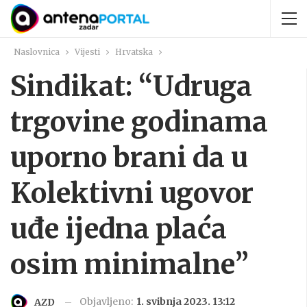
Naslovnica
Vijesti
Hrvatska
Sindikat: “Udruga
trgovine godinama
uporno brani da u
Kolektivni ugovor
uđe ijedna plaća
osim minimalne”
Objavljeno:
1. svibnja 2023. 13:12
AZD