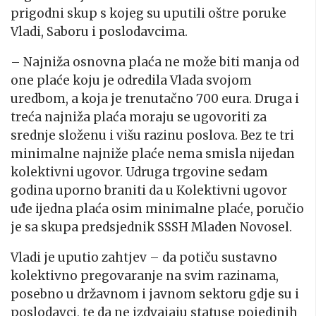
prigodni skup s kojeg su uputili oštre poruke
Vladi, Saboru i poslodavcima.
– Najniža osnovna plaća ne može biti manja od
one plaće koju je odredila Vlada svojom
uredbom, a koja je trenutačno 700 eura. Druga i
treća najniža plaća moraju se ugovoriti za
srednje složenu i višu razinu poslova. Bez te tri
minimalne najniže plaće nema smisla nijedan
kolektivni ugovor. Udruga trgovine sedam
godina uporno braniti da u Kolektivni ugovor
uđe ijedna plaća osim minimalne plaće, poručio
je sa skupa predsjednik SSSH Mladen Novosel.
Vladi je uputio zahtjev – da potiču sustavno
kolektivno pregovaranje na svim razinama,
posebno u državnom i javnom sektoru gdje su i
poslodavci, te da ne izdvajaju statuse pojedinih