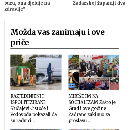
buru, ona djeluje na
Zadarskoj županiji dva
zdravlje”
Možda vas zanimaju i ove
priče
RAZJEDINJENI I
MIRIŠE IM NA
ISPOLITIZIRANI
SOCIJALIZAM Zašto je
Slučajevi Čistoće i
Grad i ove godine
Vodovoda pokazali da
Zadrane zakinuo za
su radnici…
proslavu…