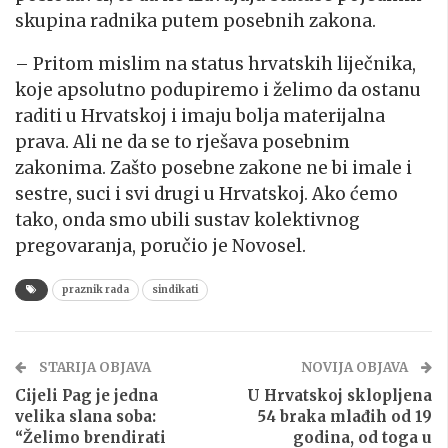
skupina radnika putem posebnih zakona.
– Pritom mislim na status hrvatskih liječnika,
koje apsolutno podupiremo i želimo da ostanu
raditi u Hrvatskoj i imaju bolja materijalna
prava. Ali ne da se to rješava posebnim
zakonima. Zašto posebne zakone ne bi imale i
sestre, suci i svi drugi u Hrvatskoj. Ako ćemo
tako, onda smo ubili sustav kolektivnog
pregovaranja, poručio je Novosel.
praznik rada
sindikati
STARIJA OBJAVA
NOVIJA OBJAVA
Cijeli Pag je jedna
U Hrvatskoj sklopljena
velika slana soba:
54 braka mlađih od 19
“Želimo brendirati
godina, od toga u