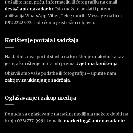
Pošaljite nam priču, informaciju ili fotografiju na email
desk@antenazadar.hr
. Isto možete poslati i putem
aplikacija WhatsApp, Viber, Telegram ili iMessage na broj
092 2222 972
, rado ćemo je istražiti i objaviti.
Korištenje portala i sadržaja
Nakladnik ovaj portal stavlja na korištenje onakvim kakav
jeste, a korištenje mora biti prema
U
vjetima korištenja
.
Objavili smo vaše podatke ili fotografiju – uputite nam
zahtjev za uklanjanje sadržaja
.
Oglašavanje i zakup medija
Ponudu za oglašavanje na našim medijima možete dobiti na
broju
023/777-999
ili emailu
marketing@antenazadar.hr
.