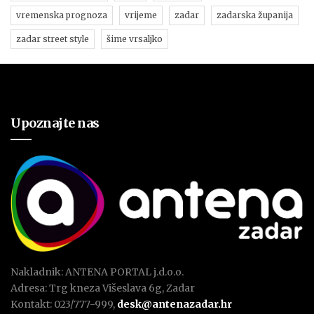
vremenska prognoza
vrijeme
zadar
zadarska županija
zadar street style
šime vrsaljko
Upoznajte nas
Nakladnik: ANTENA PORTAL j.d.o.o.
Adresa: Trg kneza Višeslava 6g, Zadar
Kontakt: 023/777-999,
desk@antenazadar.hr