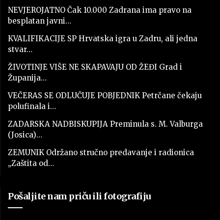
NEVJEROJATNO Čak 10.000 Zadrana ima pravo na
besplatan javni…
KVALIFIKACIJE SP Hrvatska igra u Zadru, ali jedna
stvar…
ŽIVOTINJE VIŠE NE SKAPAVAJU OD ŽEĐI Grad i
Županija…
VEČERAS SE ODLUČUJE POBJEDNIK Petrčane čekaju
polufinala i…
ZADARSKA NADBISKUPIJA Preminula s. M. Valburga
(Josica)…
ZEMUNIK Održano stručno predavanje i radionica
„Zaštita od…
Pošaljite nam priču ili fotografiju