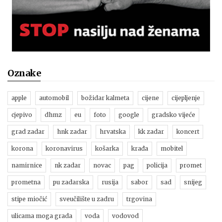
Oznake
apple
automobil
božidar kalmeta
cijene
cijepljenje
cjepivo
dhmz
eu
foto
google
gradsko vijeće
grad zadar
hnk zadar
hrvatska
kk zadar
koncert
korona
koronavirus
košarka
krađa
mobitel
namirnice
nk zadar
novac
pag
policija
promet
prometna
pu zadarska
rusija
sabor
sad
snijeg
stipe miočić
sveučilište u zadru
trgovina
ulicama moga grada
voda
vodovod