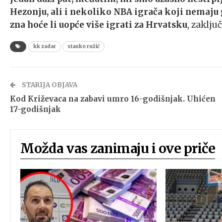
Hezonju, ali i nekoliko NBA igrača koji nemaju
zna hoće li uopće više igrati za Hrvatsku
, zaklju
kk zadar
stanko ružić
STARIJA OBJAVA
Kod Križevaca na zabavi umro 16-godišnjak. Uhićen
17-godišnjak
Možda vas zanimaju i ove priče