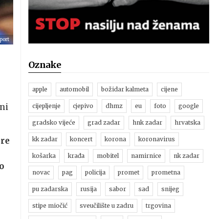
port
Oznake
apple
automobil
božidar kalmeta
cijene
ani
cijepljenje
cjepivo
dhmz
eu
foto
google
gradsko vijeće
grad zadar
hnk zadar
hrvatska
are
kk zadar
koncert
korona
koronavirus
košarka
krađa
mobitel
namirnice
nk zadar
to
novac
pag
policija
promet
prometna
pu zadarska
rusija
sabor
sad
snijeg
stipe miočić
sveučilište u zadru
trgovina