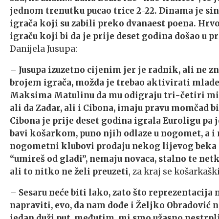
jednom trenutku pucao trice 2-22. Dinama je sinoć
igrača koji su zabili preko dvanaest poena. Hrvo
igraču koji bi da je prije deset godina došao u pr
Danijela Jusupa:
–
Jusupa izuzetno cijenim jer je radnik, ali ne z
brojem igrača, možda je trebao aktivirati mlade
Maksima Matulinu da mu odigraju tri-četiri m
ali da Zadar, ali i Cibona, imaju pravu momčad b
Cibona je prije deset godina igrala Euroligu pa je
bavi košarkom, puno njih odlaze u nogomet, a i n
nogometni klubovi prodaju nekog lijevog beka i 
“umireš od gladi”, nemaju novaca, stalno te net
ali to nitko ne želi preuzeti
, za kraj se košarkaš
–
Sesaru neće biti lako, zato što reprezentacija
napraviti, evo, da nam dođe i Željko Obradović ne
jedan duži put, međutim, mi smo užasno nestrplj