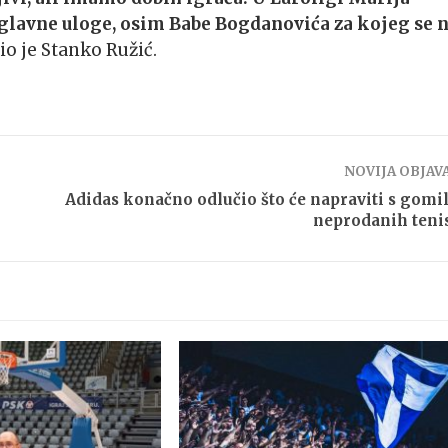
 glavne uloge, osim Babe Bogdanovića za kojeg se 
čio je Stanko Ružić.
NOVIJA OBJAV
Adidas konačno odlučio što će napraviti s gom
neprodanih teni