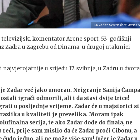
KK Zadar, Screenshot, Arena S
televizijski komentator Arene sport, 53-godišnji
az Zadra u Zagrebu od Dinama, u drugoj utakmici
i najvjerojatnije u srijedu 17. svibnja, u Zadru u dvor
 je Zadar već jako umoran. Neigranje Sanija Čamp
stali igrači odmorili, ali i da stavi dvije trice!
grati u posljednje vrijeme. Zadar će u majstorici s
i razlika u kvaliteti je prevelika. Moram ipak
lufinalna serija, te ako Zadar dođe do finala, ne
 reći, prije sam mislio da će Zadar proći Cibonu, a
 čudo jedno, ali ne može više sam! Jučer je Zadar u