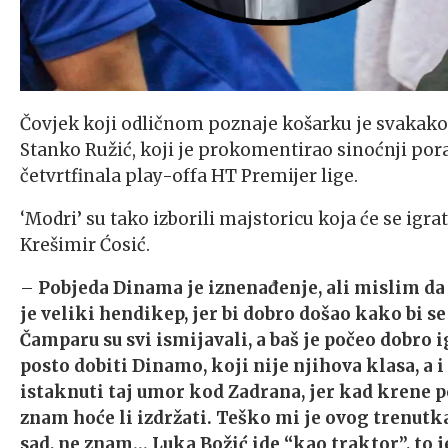
Čovjek koji odličnom poznaje košarku je svakako 
Stanko Ružić, koji je prokomentirao sinoćnji por
četvrtfinala play-offa HT Premijer lige.
‘Modri’ su tako izborili majstoricu koja će se igrat
Krešimir Ćosić.
–
Pobjeda Dinama je iznenađenje, ali mislim da
je veliki hendikep, jer bi dobro došao kako bi se o
Čamparu su svi ismijavali, a baš je počeo dobro i
posto dobiti Dinamo, koji nije njihova klasa, a 
istaknuti taj umor kod Zadrana, jer kad krene po
znam hoće li izdržati. Teško mi je ovog trenutka
sad, ne znam… Luka Božić ide “kao traktor”, to je