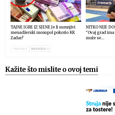
TAJNE IGRE IZ SJENE Je li sumnjivi
NITKO NIJE DO
menadžerski monopol pokorio KK
“Ovaj grad ima 
Zadar?
može se…
NATRAG
NAPRIJED
Kažite što mislite o ovoj temi