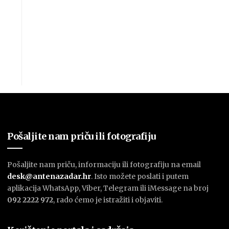
Pošaljite nam priču ili fotografiju
Pošaljite nam priču, informaciju ili fotografiju na email
desk@antenazadar.hr
. Isto možete poslati i putem
aplikacija WhatsApp, Viber, Telegram ili iMessage na broj
092 2222 972
, rado ćemo je istražiti i objaviti.