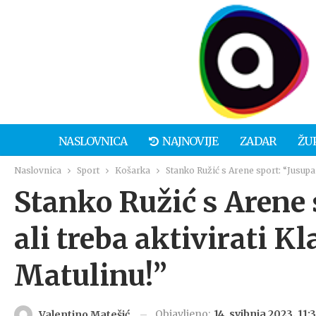
NASLOVNICA
NAJNOVIJE
ZADAR
ŽU
Naslovnica
Sport
Košarka
Stanko Ružić s Arene sport: “Jusupa ci
Stanko Ružić s Arene 
ali treba aktivirati Kla
Matulinu!”
Objavljeno:
14. svibnja 2023. 11:3
Valentino Matešić