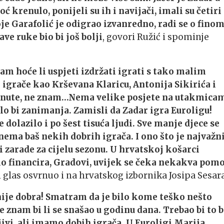
 krenulo, ponijeli su ih i navijači, imali su četiri
je Garafolić je odigrao izvanredno, radi se o fino
ave ruke bio bi još bolji
, govori Ružić i spominje
nam hoće li uspjeti izdržati igrati s tako malim
 igrače kao Krševana Klaricu, Antonija Sikirića i
inute, ne znam…Nema velike posjete na utakmicam
ilo bi zanimanja. Zamisli da Zadar igra Euroligu!
 dolazilo i po šest tisuća ljudi. Sve manje djece se
ema baš nekih dobrih igrača. I ono što je najvažni
zarade za cijelu sezonu. U hrvatskoj košarci
ko financira, Gradovi, uvijek se čeka nekakva pomo
ki glas osvrnuo i na hrvatskog izbornika Josipa Sesara
 nije dobra! Smatram da je bilo kome teško nešto
 znam bi li se snašao u godinu dana. Trebao bi to b
ivi, ali imamo dobih igrača. U Euroligi Marija