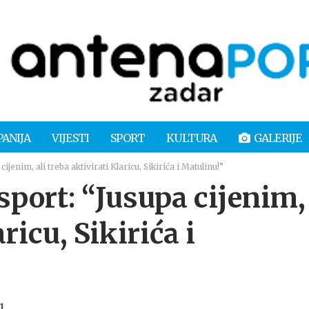
PANIJA
VIJESTI
SPORT
KULTURA
GALERIJE
jenim, ali treba aktivirati Klaricu, Sikirića i Matulinu!”
sport: “Jusupa cijenim,
ricu, Sikirića i
1