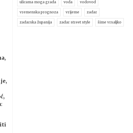
ulicama moga grada
voda
vodovod
vremenska prognoza
vrijeme
zadar
m
zadarska županija
zadar street style
šime vrsaljko
a,
je,
ć,
:
iti