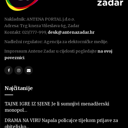
Nakladnik: ANTENA PORTAL j.d.o.o.
Adresa: Trg kneza Višeslava 6g, Zadar
Kontakt: 023/777-999,
desk@antenazadar.hr
Nadležni regulator: Agencija za elektorničke medije.
Impressum Antene Zadar u cijelosti pogledajte
na ovoj
poveznici
.
Najčitanije
TAJNE IGRE IZ SJENE Je li sumnjivi menadžerski
monopol…
DRAMA NA VIRU Napala policajce tijekom prijave za
obiteljsko…