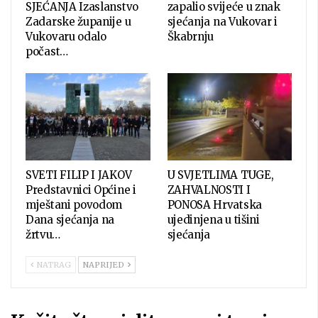
SJEĆANJA Izaslanstvo
zapalio svijeće u znak
Zadarske županije u
sjećanja na Vukovar i
Vukovaru odalo
Škabrnju
počast…
SVETI FILIP I JAKOV
U SVJETLIMA TUGE,
Predstavnici Općine i
ZAHVALNOSTI I
mještani povodom
PONOSA Hrvatska
Dana sjećanja na
ujedinjena u tišini
žrtvu…
sjećanja
NATRAG
NAPRIJED