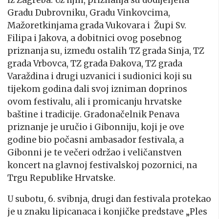
Gradu Dubrovniku, Gradu Vinkovcima,
Mažoretkinjama grada Vukovara i Župi Sv.
Filipa i Jakova, a dobitnici ovog posebnog
priznanja su, između ostalih TZ grada Sinja, TZ
grada Vrbovca, TZ grada Đakova, TZ grada
Varaždina i drugi uzvanici i sudionici koji su
tijekom godina dali svoj izniman doprinos
ovom festivalu, ali i promicanju hrvatske
baštine i tradicije. Gradonačelnik Penava
priznanje je uručio i Gibonniju, koji je ove
godine bio počasni ambasador festivala, a
Gibonni je te večeri održao i veličanstven
koncert na glavnoj festivalskoj pozornici, na
Trgu Republike Hrvatske.
U subotu, 6. svibnja, drugi dan festivala protekao
je u znaku lipicanaca i konjičke predstave „Ples