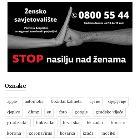
Oznake
apple
automobil
božidar kalmeta
cijene
cijepljenje
cjepivo
dhmz
eu
foto
google
gradsko vijeće
grad zadar
hnk zadar
hrvatska
kk zadar
koncert
korona
koronavirus
košarka
krađa
mobitel