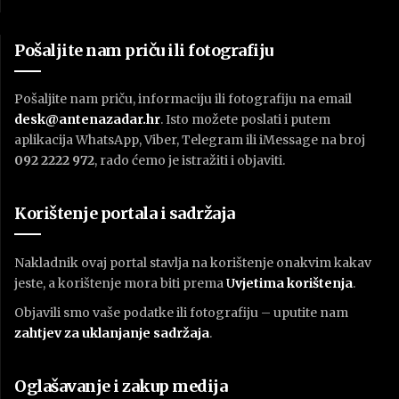
Pošaljite nam priču ili fotografiju
Pošaljite nam priču, informaciju ili fotografiju na email
desk@antenazadar.hr
. Isto možete poslati i putem
aplikacija WhatsApp, Viber, Telegram ili iMessage na broj
092 2222 972
, rado ćemo je istražiti i objaviti.
Korištenje portala i sadržaja
Nakladnik ovaj portal stavlja na korištenje onakvim kakav
jeste, a korištenje mora biti prema
U
vjetima korištenja
.
Objavili smo vaše podatke ili fotografiju – uputite nam
zahtjev za uklanjanje sadržaja
.
Oglašavanje i zakup medija