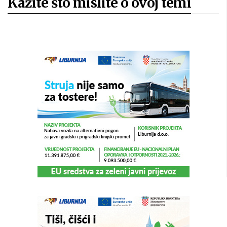
Kažite što mislite o ovoj temi