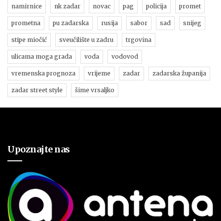
namirnice
nk zadar
novac
pag
policija
promet
prometna
pu zadarska
rusija
sabor
sad
snijeg
stipe miočić
sveučilište u zadru
trgovina
ulicama moga grada
voda
vodovod
vremenska prognoza
vrijeme
zadar
zadarska županija
zadar street style
šime vrsaljko
Upoznajte nas