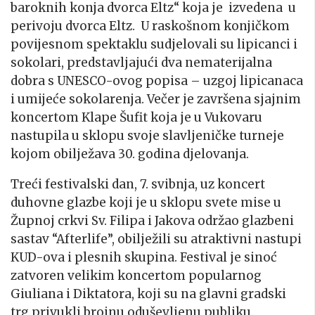
baroknih konja dvorca Eltz“ koja je izvedena u
perivoju dvorca Eltz. U raskošnom konjičkom
povijesnom spektaklu sudjelovali su lipicanci i
sokolari, predstavljajući dva nematerijalna
dobra s UNESCO-ovog popisa – uzgoj lipicanaca
i umijeće sokolarenja. Večer je završena sjajnim
koncertom Klape Šufit koja je u Vukovaru
nastupila u sklopu svoje slavljeničke turneje
kojom obilježava 30. godina djelovanja.
Treći festivalski dan, 7. svibnja, uz koncert
duhovne glazbe koji je u sklopu svete mise u
Župnoj crkvi Sv. Filipa i Jakova održao glazbeni
sastav “Afterlife”, obilježili su atraktivni nastupi
KUD-ova i plesnih skupina. Festival je sinoć
zatvoren velikim koncertom popularnog
Giuliana i Diktatora, koji su na glavni gradski
trg privukli brojnu oduševljenu publiku.