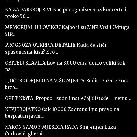
NA ZADARSKOJ RIVI Noć punog miseca uz koncerte i
preko 50…
MEMORIJAL U LOVINCU Najbolji su MNK Vrsi i Udruga
SJP…
PROGNOZA OTKRIVA DETALJE Kada će stići
spasonosna kiša? Evo…
OBITELJ SLAVILA Lov na 3.000 eura donio veliki šok
na…
I JUČER GORJELO NA VIŠE MJESTA Rudić: Požare smo
brzo…
OPET NIŠTA! Propao i zadnji natječaj Čistoće – nema…
NEVJEROJATNO Čak 10.000 Zadrana ima pravo na
besplatan javni…
NAKON SAMO 3 MJESECA RADA Smijenjen Luka
Čurković, glavni…