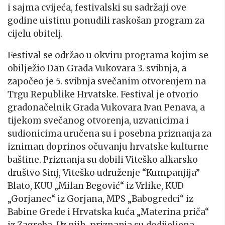
i sajma cvijeća, festivalski su sadržaji ove
godine uistinu ponudili raskošan program za
cijelu obitelj.
Festival se održao u okviru programa kojim se
obilježio Dan Grada Vukovara 3. svibnja, a
započeo je 5. svibnja svečanim otvorenjem na
Trgu Republike Hrvatske. Festival je otvorio
gradonačelnik Grada Vukovara Ivan Penava, a
tijekom svečanog otvorenja, uzvanicima i
sudionicima uručena su i posebna priznanja za
izniman doprinos očuvanju hrvatske kulturne
baštine. Priznanja su dobili Viteško alkarsko
društvo Sinj, Viteško udruženje “Kumpanjija”
Blato, KUU „Milan Begović“ iz Vrlike, KUD
„Gorjanec“ iz Gorjana, MPS „Babogredci“ iz
Babine Grede i Hrvatska kuća „Materina priča“
iz Zagreba. Uz njih, priznanja su dodijeljena