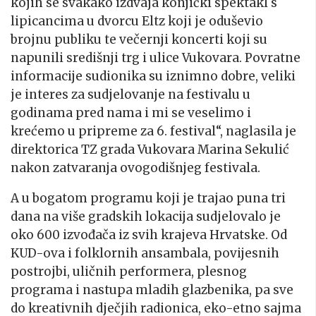
kojih se svakako izdvaja konjički spektakl s
lipicancima u dvorcu Eltz koji je oduševio
brojnu publiku te večernji koncerti koji su
napunili središnji trg i ulice Vukovara. Povratne
informacije sudionika su iznimno dobre, veliki
je interes za sudjelovanje na festivalu u
godinama pred nama i mi se veselimo i
krećemo u pripreme za 6. festival“, naglasila je
direktorica TZ grada Vukovara Marina Sekulić
nakon zatvaranja ovogodišnjeg festivala.
A u bogatom programu koji je trajao puna tri
dana na više gradskih lokacija sudjelovalo je
oko 600 izvođača iz svih krajeva Hrvatske. Od
KUD-ova i folklornih ansambala, povijesnih
postrojbi, uličnih performera, plesnog
programa i nastupa mladih glazbenika, pa sve
do kreativnih dječjih radionica, eko-etno sajma