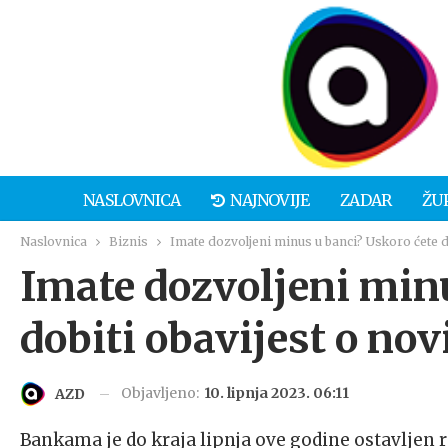
NASLOVNICA
NAJNOVIJE
ZADAR
ŽU
Naslovnica
Biznis
Imate dozvoljeni minus u banci? Uskoro ćete d
Imate dozvoljeni minu
dobiti obavijest o no
Objavljeno:
10. lipnja 2023. 06:11
AZD
Bankama je do kraja lipnja ove godine ostavljen r