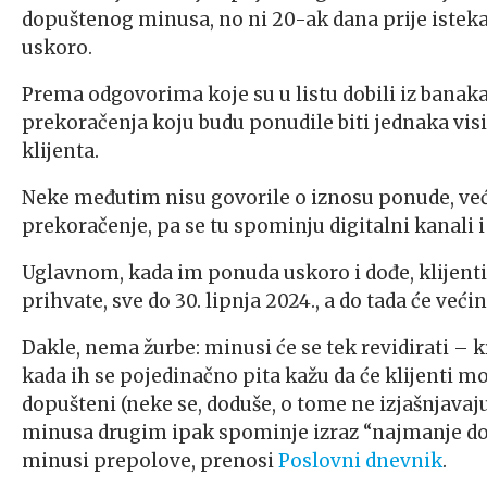
dopuštenog minusa, no ni 20-ak dana prije isteka t
uskoro.
Prema odgovorima koje su u listu dobili iz banaka
prekoračenja koju budu ponudile biti jednaka vi
klijenta.
Neke međutim nisu govorile o iznosu ponude, već 
prekoračenje, pa se tu spominju digitalni kanali i
Uglavnom, kada im ponuda uskoro i dođe, klijenti 
prihvate, sve do 30. lipnja 2024., a do tada će već
Dakle, nema žurbe: minusi će se tek revidirati – 
kada ih se pojedinačno pita kažu da će klijenti mo
dopušteni (neke se, doduše, o tome ne izjašnjava
minusa drugim ipak spominje izraz “najmanje do 
minusi prepolove, prenosi
Poslovni dnevnik
.