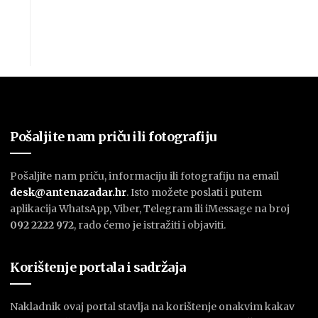
Pošaljite nam priču ili fotografiju
Pošaljite nam priču, informaciju ili fotografiju na email
desk@antenazadar.hr
. Isto možete poslati i putem
aplikacija WhatsApp, Viber, Telegram ili iMessage na broj
092 2222 972
, rado ćemo je istražiti i objaviti.
Korištenje portala i sadržaja
Nakladnik ovaj portal stavlja na korištenje onakvim kakav