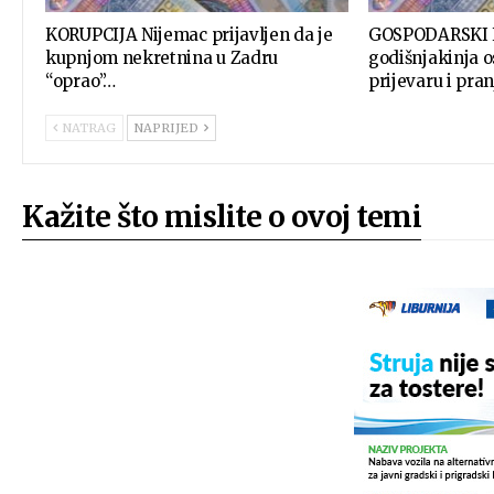
KORUPCIJA Nijemac prijavljen da je
GOSPODARSKI 
kupnjom nekretnina u Zadru
godišnjakinja 
“oprao”…
prijevaru i pra
NATRAG
NAPRIJED
Kažite što mislite o ovoj temi