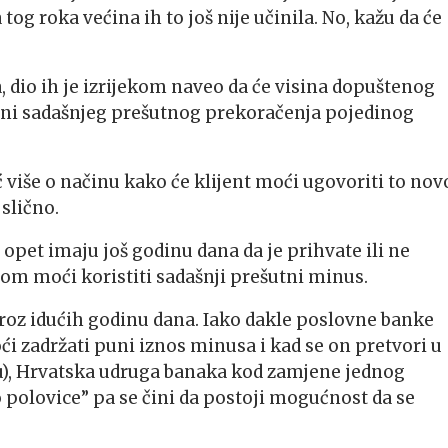
og roka većina ih to još nije učinila. No, kažu da će
, dio ih je izrijekom naveo da će visina dopuštenog
sini sadašnjeg prešutnog prekoračenja pojedinog
više o načinu kako će klijent moći ugovoriti to nov
 slično.
opet imaju još godinu dana da je prihvate ili ne
inom moći koristiti sadašnji prešutni minus.
kroz idućih godinu dana. Iako dakle poslovne banke
ći zadržati puni iznos minusa i kad se on pretvori u
ju), Hrvatska udruga banaka kod zamjene jednog
polovice” pa se čini da postoji mogućnost da se