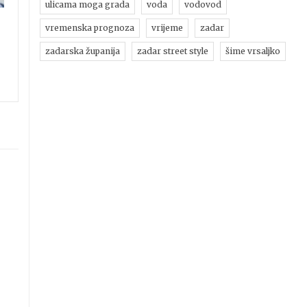
ulicama moga grada
voda
vodovod
vremenska prognoza
vrijeme
zadar
zadarska županija
zadar street style
šime vrsaljko