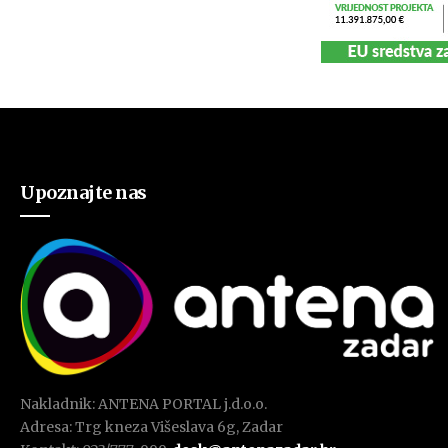
Upoznajte nas
Nakladnik: ANTENA PORTAL j.d.o.o.
Adresa: Trg kneza Višeslava 6g, Zadar