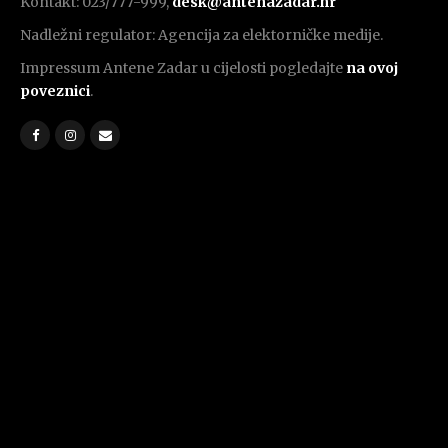
Kontakt: 023/777-999,
desk@antenazadar.hr
Nadležni regulator: Agencija za elektorničke medije.
Impressum Antene Zadar u cijelosti pogledajte
na ovoj
poveznici
.