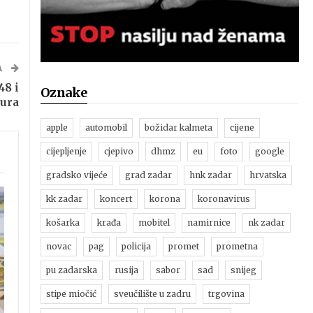
A
48 i
Oznake
eura
apple
automobil
božidar kalmeta
cijene
cijepljenje
cjepivo
dhmz
eu
foto
google
gradsko vijeće
grad zadar
hnk zadar
hrvatska
kk zadar
koncert
korona
koronavirus
košarka
krađa
mobitel
namirnice
nk zadar
novac
pag
policija
promet
prometna
pu zadarska
rusija
sabor
sad
snijeg
stipe miočić
sveučilište u zadru
trgovina