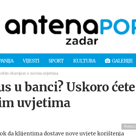
PANIJA
VIJESTI
SPORT
KULTURA
GALERIJE
obiti obavijest o novim uvjetima
s u banci? Uskoro ćete
vim uvjetima
Matija L
ok da klijentima dostave nove uvjete korištenja