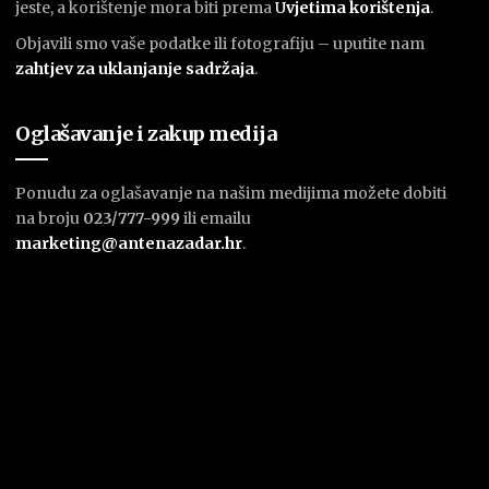
jeste, a korištenje mora biti prema
U
vjetima korištenja
.
Objavili smo vaše podatke ili fotografiju – uputite nam
zahtjev za uklanjanje sadržaja
.
Oglašavanje i zakup medija
Ponudu za oglašavanje na našim medijima možete dobiti
na broju
023/777-999
ili emailu
marketing@antenazadar.hr
.