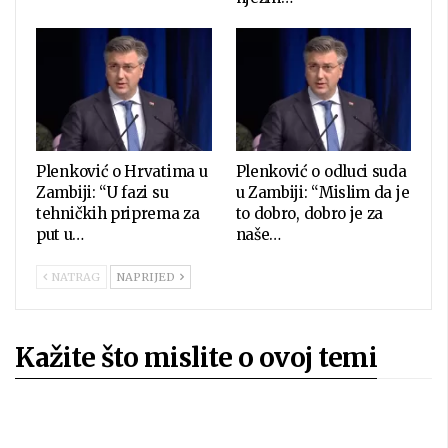
Plenković o Hrvatima u
Plenković o odluci suda
Zambiji: “U fazi su
u Zambiji: “Mislim da je
tehničkih priprema za
to dobro, dobro je za
put u…
naše…
NATRAG
NAPRIJED
Kažite što mislite o ovoj temi