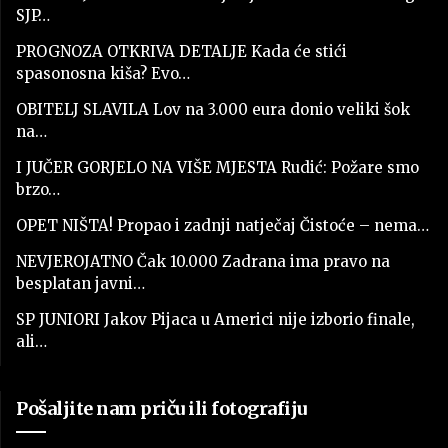
SJP…
PROGNOZA OTKRIVA DETALJE Kada će stići
spasonosna kiša? Evo…
OBITELJ SLAVILA Lov na 3.000 eura donio veliki šok
na…
I JUČER GORJELO NA VIŠE MJESTA Rudić: Požare smo
brzo…
OPET NIŠTA! Propao i zadnji natječaj Čistoće – nema…
NEVJEROJATNO Čak 10.000 Zadrana ima pravo na
besplatan javni…
SP JUNIORI Jakov Pijaca u Americi nije izborio finale,
ali…
Pošaljite nam priču ili fotografiju