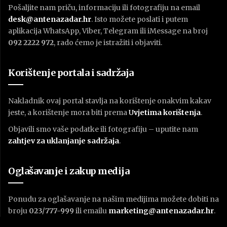
Pošaljite nam priču, informaciju ili fotografiju na email
desk@antenazadar.hr
. Isto možete poslati i putem
aplikacija WhatsApp, Viber, Telegram ili iMessage na broj
092 2222 972
, rado ćemo je istražiti i objaviti.
Korištenje portala i sadržaja
Nakladnik ovaj portal stavlja na korištenje onakvim kakav
jeste, a korištenje mora biti prema
U
vjetima korištenja
.
Objavili smo vaše podatke ili fotografiju – uputite nam
zahtjev za uklanjanje sadržaja
.
Oglašavanje i zakup medija
Ponudu za oglašavanje na našim medijima možete dobiti na
broju
023/777-999
ili emailu
marketing@antenazadar.hr
.