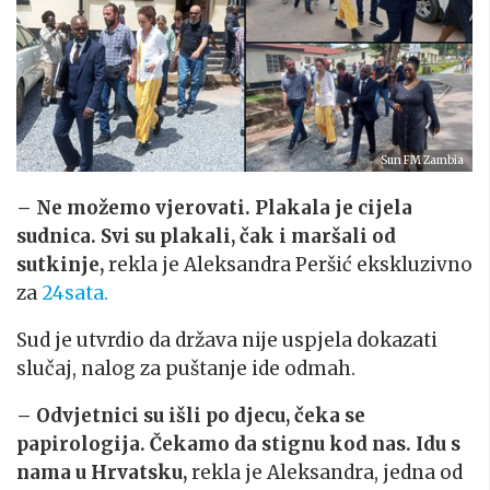
Sun FM Zambia
– Ne možemo vjerovati. Plakala je cijela
sudnica. Svi su plakali, čak i maršali od
sutkinje,
rekla je Aleksandra Peršić ekskluzivno
za
24sata.
Sud je utvrdio da država nije uspjela dokazati
slučaj, nalog za puštanje ide odmah.
– Odvjetnici su išli po djecu, čeka se
papirologija. Čekamo da stignu kod nas. Idu s
nama u Hrvatsku,
rekla je Aleksandra, jedna od