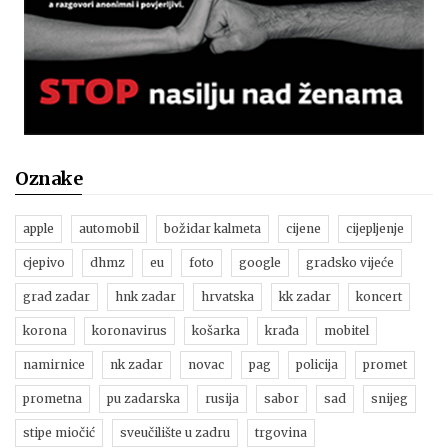
Oznake
apple
automobil
božidar kalmeta
cijene
cijepljenje
cjepivo
dhmz
eu
foto
google
gradsko vijeće
grad zadar
hnk zadar
hrvatska
kk zadar
koncert
korona
koronavirus
košarka
krađa
mobitel
namirnice
nk zadar
novac
pag
policija
promet
prometna
pu zadarska
rusija
sabor
sad
snijeg
stipe miočić
sveučilište u zadru
trgovina