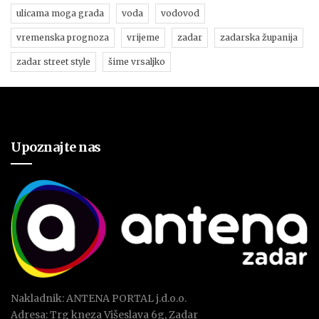
ulicama moga grada
voda
vodovod
vremenska prognoza
vrijeme
zadar
zadarska županija
zadar street style
šime vrsaljko
Upoznajte nas
Nakladnik: ANTENA PORTAL j.d.o.o.
Adresa: Trg kneza Višeslava 6g, Zadar