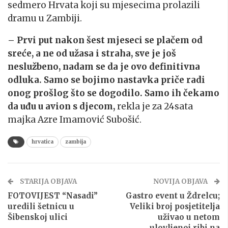
sedmero Hrvata koji su mjesecima prolazili
dramu u Zambiji.
– Prvi put nakon šest mjeseci se plačem od
sreće, a ne od užasa i straha, sve je još
neslužbeno, nadam se da je ovo definitivna
odluka. Samo se bojimo nastavka priče radi
onog prošlog što se dogodilo. Samo ih čekamo
da uđu u avion s djecom,
rekla je za 24sata
majka Azre Imamović Subošić.
hrvatica
zambija
STARIJA OBJAVA
NOVIJA OBJAVA
FOTOVIJEST “Nasadi”
Gastro event u Ždrelcu;
uredili šetnicu u
Veliki broj posjetitelja
Šibenskoj ulici
uživao u netom
ulovljenoj ribi na