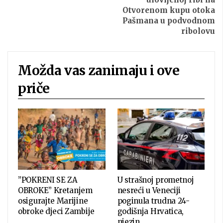
Otvorenom kupu otoka
Pašmana u podvodnom
ribolovu
Možda vas zanimaju i ove
priče
”POKRENI SE ZA
U strašnoj prometnoj
OBROKE” Kretanjem
nesreći u Veneciji
osigurajte Marijine
poginula trudna 24-
obroke djeci Zambije
godišnja Hrvatica,
njezin…