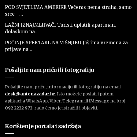
POD SVJETLIMA AMERIKE Večeras nema straha, samo
srce –…
LAŽNI IZNAJMLJIVAČI Turisti uplatili apartman,
dolaskom na…
POČINJE SPEKTAKL NA VIŠNJIKU Još ima vremena za
prijave na…
Pošaljite nam priču ili fotografiju
Pošaljite nam priču, informaciju ili fotografiju na email
desk@antenazadar.hr
. Isto možete poslati i putem
aplikacija WhatsApp, Viber, Telegram ili iMessage na broj
092 2222 972
, rado ćemo je istražiti i objaviti.
Korištenje portala i sadržaja