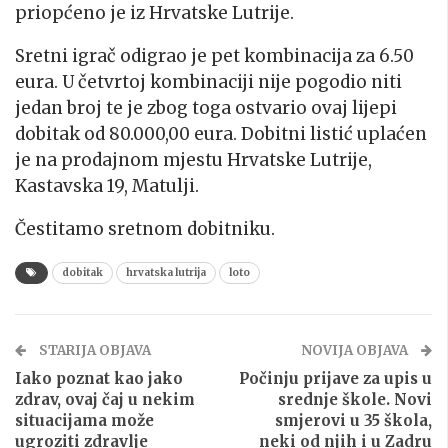
priopćeno je iz Hrvatske Lutrije.
Sretni igrač odigrao je pet kombinacija za 6.50
eura. U četvrtoj kombinaciji nije pogodio niti
jedan broj te je zbog toga ostvario ovaj lijepi
dobitak od 80.000,00 eura. Dobitni listić uplaćen
je na prodajnom mjestu Hrvatske Lutrije,
Kastavska 19, Matulji.
Čestitamo sretnom dobitniku.
dobitak
hrvatska lutrija
loto
STARIJA OBJAVA
NOVIJA OBJAVA
Iako poznat kao jako
Počinju prijave za upis u
zdrav, ovaj čaj u nekim
srednje škole. Novi
situacijama može
smjerovi u 35 škola,
ugroziti zdravlje
neki od njih i u Zadru