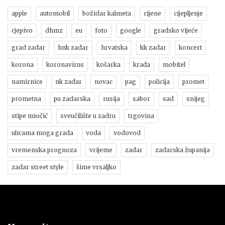
apple
automobil
božidar kalmeta
cijene
cijepljenje
cjepivo
dhmz
eu
foto
google
gradsko vijeće
grad zadar
hnk zadar
hrvatska
kk zadar
koncert
korona
koronavirus
košarka
krađa
mobitel
namirnice
nk zadar
novac
pag
policija
promet
prometna
pu zadarska
rusija
sabor
sad
snijeg
stipe miočić
sveučilište u zadru
trgovina
ulicama moga grada
voda
vodovod
vremenska prognoza
vrijeme
zadar
zadarska županija
zadar street style
šime vrsaljko