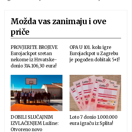
Možda vas zanimaju i ove
priče
PROVJERITE BROJEVE
OPA U 101. kolu igre
Eurojackpot sretan
Eurojackpot u Zagrebu
nekome iz Hrvatske-
je pogođen dobitak 5+1!
donio 314.106,30 eura!
DOBILI SLUČAJNIM
Loto 7 donio 1.000.000
IZVLAČENJEM Lužine:
eura igraču iz Splita!
Otvoreno novo