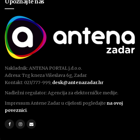
Upoznajte nas
Nakladnik: ANTENA PORTAL j.d.o.o.
Adresa: Trg kneza Višeslava 6g, Zadar
Kontakt: 023/777-999,
desk@antenazadar.hr
Nadležni regulator: Agencija za elektorničke medije.
Impressum Antene Zadar u cijelosti pogledajte
na ovoj
poveznici
.