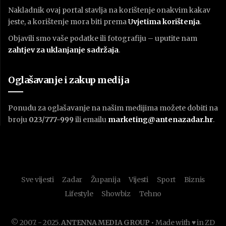
Nakladnik ovaj portal stavlja na korištenje onakvim kakav
jeste, a korištenje mora biti prema
U
vjetima korištenja
.
Objavili smo vaše podatke ili fotografiju – uputite nam
zahtjev za uklanjanje sadržaja
.
Oglašavanje i zakup medija
Ponudu za oglašavanje na našim medijima možete dobiti na
broju
023/777-999
ili emailu
marketing@antenazadar.hr
.
Sve vijesti
Zadar
Županija
Vijesti
Sport
Biznis
Lifestyle
Showbiz
Tehno
© 2007. - 2025.
ANTENNA MEDIA GROUP
• Made with ♥ in ZD