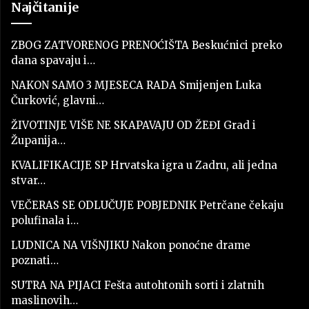
Najčitanije
ZBOG ZATVORENOG PRENOĆIŠTA Beskućnici preko
dana spavaju i…
NAKON SAMO 3 MJESECA RADA Smijenjen Luka
Čurković, glavni…
ŽIVOTINJE VIŠE NE SKAPAVAJU OD ŽEĐI Grad i
Županija…
KVALIFIKACIJE SP Hrvatska igra u Zadru, ali jedna
stvar…
VEČERAS SE ODLUČUJE POBJEDNIK Petrčane čekaju
polufinala i…
LUDNICA NA VIŠNJIKU Nakon ponoćne drame
poznati…
SUTRA NA PIJACI Fešta autohtonih sorti i zlatnih
maslinovih…