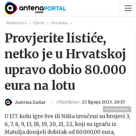
Naslovnica
Vijesti
Hrvatska
Provjerite listiće,
netko je u Hrvatskoj
upravo dobio 80.000
eura na lotu
Objavljeno:
27. lipnja 2023. 20:17
Antena Zadar
Hrvatska lutrija
U 177. kolu igre Sve ili Ništa izvučeni su brojevi 3,
6, 7, 8, 9, 13, 18, 19, 20, 21, 22, koji su igraču iz
Matulja donijeli dobitak od 80.000,00 eura,