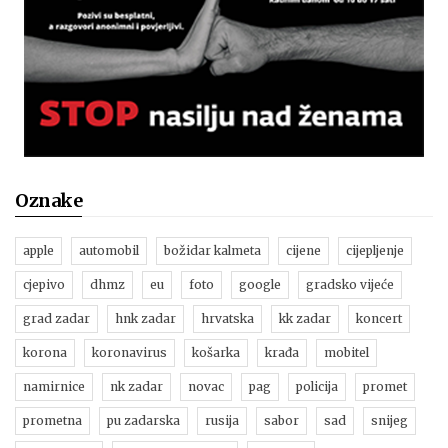
Oznake
apple
automobil
božidar kalmeta
cijene
cijepljenje
cjepivo
dhmz
eu
foto
google
gradsko vijeće
grad zadar
hnk zadar
hrvatska
kk zadar
koncert
korona
koronavirus
košarka
krađa
mobitel
namirnice
nk zadar
novac
pag
policija
promet
prometna
pu zadarska
rusija
sabor
sad
snijeg