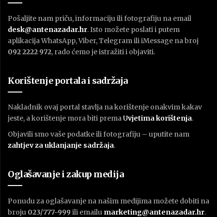
Pošaljite nam priču, informaciju ili fotografiju na email
desk@antenazadar.hr
. Isto možete poslati i putem
aplikacija WhatsApp, Viber, Telegram ili iMessage na broj
092 2222 972
, rado ćemo je istražiti i objaviti.
Korištenje portala i sadržaja
Nakladnik ovaj portal stavlja na korištenje onakvim kakav
jeste, a korištenje mora biti prema
U
vjetima korištenja
.
Objavili smo vaše podatke ili fotografiju – uputite nam
zahtjev za uklanjanje sadržaja
.
Oglašavanje i zakup medija
Ponudu za oglašavanje na našim medijima možete dobiti na
broju
023/777-999
ili emailu
marketing@antenazadar.hr
.