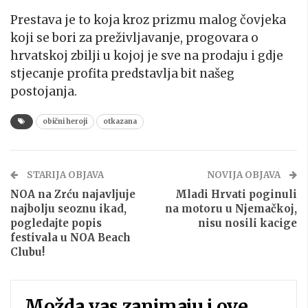
Prestava je to koja kroz prizmu malog čovjeka
koji se bori za preživljavanje, progovara o
hrvatskoj zbilji u kojoj je sve na prodaju i gdje
stjecanje profita predstavlja bit našeg
postojanja.
obični heroji
otkazana
STARIJA OBJAVA
NOVIJA OBJAVA
NOA na Zrću najavljuje
Mladi Hrvati poginuli
najbolju seoznu ikad,
na motoru u Njemačkoj,
pogledajte popis
nisu nosili kacige
festivala u NOA Beach
Clubu!
Možda vas zanimaju i ove