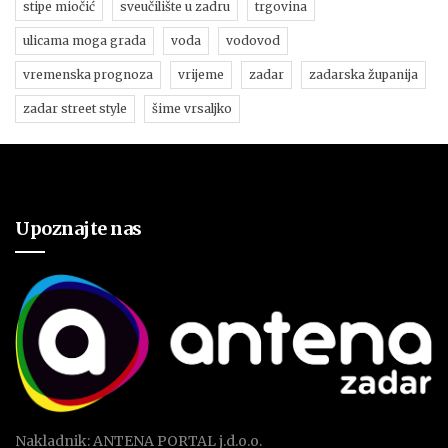
stipe miočić
sveučilište u zadru
trgovina
ulicama moga grada
voda
vodovod
vremenska prognoza
vrijeme
zadar
zadarska županija
zadar street style
šime vrsaljko
Upoznajte nas
Nakladnik: ANTENA PORTAL j.d.o.o.