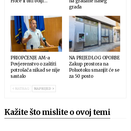
Hoće li biti bolji…
na građane našeg
grada
PRIOPĆENJE AM-a
NA PRIJEDLOG OPORBE
Povjerenstvo o zaštiti
Zakup prostora na
potrošača nikad se nije
Poluotoku smanjit će se
sastalo
za 50 posto
NATRAG
NAPRIJED
Kažite što mislite o ovoj temi