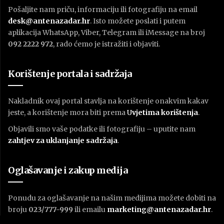
Pošaljite nam priču, informaciju ili fotografiju na email
desk@antenazadar.hr
. Isto možete poslati i putem
aplikacija WhatsApp, Viber, Telegram ili iMessage na broj
092 2222 972
, rado ćemo je istražiti i objaviti.
Korištenje portala i sadržaja
Nakladnik ovaj portal stavlja na korištenje onakvim kakav
jeste, a korištenje mora biti prema
U
vjetima korištenja
.
Objavili smo vaše podatke ili fotografiju – uputite nam
zahtjev za uklanjanje sadržaja
.
Oglašavanje i zakup medija
Ponudu za oglašavanje na našim medijima možete dobiti na
broju
023/777-999
ili emailu
marketing@antenazadar.hr
.