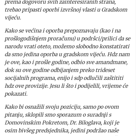
prema dogovoru svih zainteresiranih strana,
trebao pripasti oporbi izvršnoj vlasti u Gradskom
vijeću.
Kako se većina i oporba prepoznavaju (kao i na
prošlogodišnjem proračunu) u podršci/prilici da se
narodu vrati oteto, možemo slobodno konstatirati
da smo jedina oporba u gradskom vijeću. Hdz nam
je ove, kao i prošle godine, odbio sve amandmane,
dok su ove godine odbijanjem preko trideset
socijalnih programa, enijo i sdp odlučili zaštititi
hdz ove provizije. Jesu li što i podijelili, vrijeme će
pokazati.
Kako bi osnažili svoju poziciju, samo po ovom
pitanju, sklopili smo sporazum o suradnji s
Domovinskim Pokretom, Dr. Biloglava, koji je
osim bivšeg predsjednika, jedini podržao naše