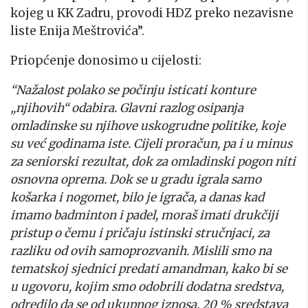
kojeg u KK Zadru, provodi HDZ preko nezavisne
liste Enija Meštrovića”.
Priopćenje donosimo u cijelosti:
“Nažalost polako se počinju isticati konture
„njihovih“ odabira. Glavni razlog osipanja
omladinske su njihove uskogrudne politike, koje
su već godinama iste. Cijeli proračun, pa i u minus
za seniorski rezultat, dok za omladinski pogon niti
osnovna oprema. Dok se u gradu igrala samo
košarka i nogomet, bilo je igrača, a danas kad
imamo badminton i padel, moraš imati drukčiji
pristup o čemu i pričaju istinski stručnjaci, za
razliku od ovih samoprozvanih. Mislili smo na
tematskoj sjednici predati amandman, kako bi se
u ugovoru, kojim smo odobrili dodatna sredstva,
odredilo da se od ukupnog iznosa, 20 % sredstava