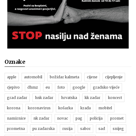
Oznake
apple
automobil
božidar kalmeta
cijene
cijepljenje
cjepivo
dhmz
eu
foto
google
gradsko vijeće
grad zadar
hnk zadar
hrvatska
kk zadar
koncert
korona
koronavirus
košarka
krađa
mobitel
namirnice
nk zadar
novac
pag
policija
promet
prometna
pu zadarska
rusija
sabor
sad
snijeg