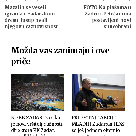
Mazalin se veseli
FOTO Na plažama u
igrama u zadarskom
Zadru i Petrčanima
dresu, Jusup hvali
postavljeni novi
njegovu raznovrsnost
suncobrani
Možda vas zanimaju i ove
priče
NO KK ZADAR Evo tko
PRIOPĆENJE AKCIJE
je novi vršitelj dužnosti
MLADIH Zadarski HDZ
direktora KK Zadar.
se još jednom okomio