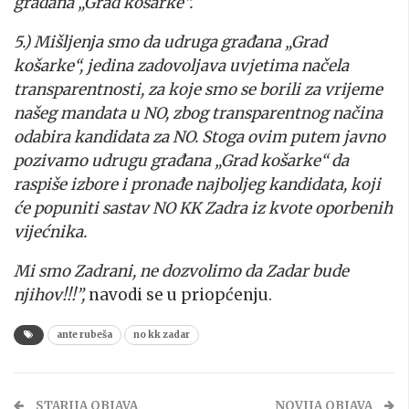
građana „Grad košarke“.
5.) Mišljenja smo da udruga građana „Grad
košarke“, jedina zadovoljava uvjetima načela
transparentnosti, za koje smo se borili za vrijeme
našeg mandata u NO, zbog transparentnog načina
odabira kandidata za NO.
Stoga ovim putem javno
pozivamo udrugu građana „Grad košarke“ da
raspiše izbore i pronađe najboljeg kandidata, koji
će popuniti sastav NO KK Zadra iz kvote oporbenih
vijećnika.
Mi smo Zadrani, ne dozvolimo da Zadar bude
njihov!!!”,
navodi se u priopćenju.
ante rubeša
no kk zadar
STARIJA OBJAVA
NOVIJA OBJAVA