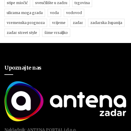
stipe miočić
sveučilište u zadru
trgovina
ulicama moga grada
voda
vodovod
vremenska prognoza
vrijeme
zadar
zadarska županija
zadar street style
šime vrsaljko
Upoznajte nas
Nakladnik: ANTENA PORTAL j.d.o.o.