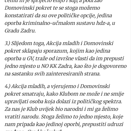
čemu ih je spriječio enijo i sdp, a podržao
Domovinski pokret te se stoga možemo
konstatirati da su ove političke opcije, jedina
oporba kriminalno-učmalom sustavu hdz-a, u
Gradu Zadru.
3.) Slijedom toga, Akcija mladih i Domovinski
pokret sklapaju sporazum, kojim kao jedina
oporba u GV, traže od izvršne vlasti da im prepusti
jedno mjesto u NO KK Zadra, kao što je dogovoreno
na sastanku svih zainteresiranih strana.
4.) Akcija mladih, a vjerujemo i Domovinski
pokret smatraju, kako Klubom ne može i ne smije
upravljati osoba koja dolazi iz političkog spektra.
Za nas je Klub uvijek bio narodni i mi ga želimo
vratiti narodu. Stoga želimo to jedno mjesto, koje
nam pripada kao jedinoj oporbi, prepustiti udruzi