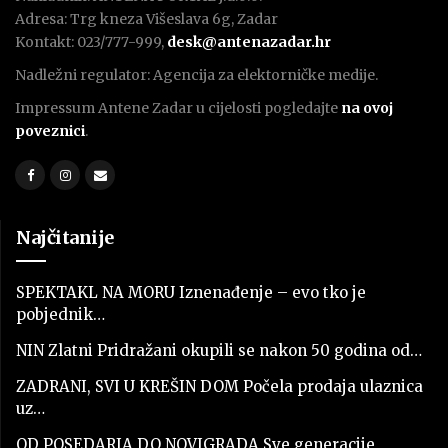
Adresa: Trg kneza Višeslava 6g, Zadar
Kontakt: 023/777-999,
desk@antenazadar.hr
Nadležni regulator: Agencija za elektorničke medije.
Impressum Antene Zadar u cijelosti pogledajte
na ovoj
poveznici
.
Najčitanije
SPEKTAKL NA MORU Iznenađenje – evo tko je
pobjednik…
NIN Zlatni Pridražani okupili se nakon 50 godina od…
ZADRANI, SVI U KREŠIN DOM Počela prodaja ulaznica
uz…
OD POSEDARJA DO NOVIGRADA Sve generacije