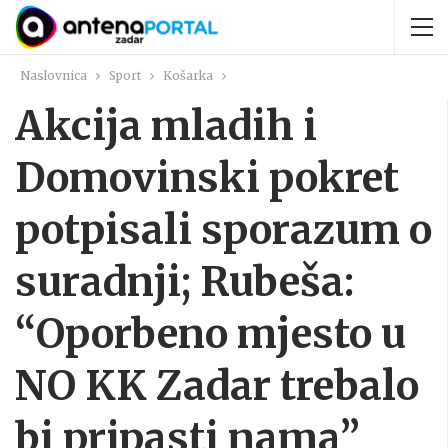
Naslovnica
Sport
Košarka
Akcija mladih i
Domovinski pokret
potpisali sporazum o
suradnji; Rubeša:
“Oporbeno mjesto u
NO KK Zadar trebalo
bi pripasti nama”