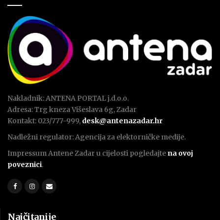
Nakladnik: ANTENA PORTAL j.d.o.o.
Adresa: Trg kneza Višeslava 6g, Zadar
Kontakt: 023/777-999,
desk@antenazadar.hr
Nadležni regulator: Agencija za elektorničke medije.
Impressum Antene Zadar u cijelosti pogledajte
na ovoj
poveznici
.
Najčitanije