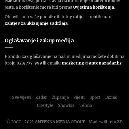
Nakladnik ovaj portal stavlja na korištenje onakvim kakav
jeste, a korištenje mora biti prema
U
vjetima korištenja
.
Objavili smo vaše podatke ili fotografiju – uputite nam
zahtjev za uklanjanje sadržaja
.
Oglašavanje i zakup medija
Ponudu za oglašavanje na našim medijima možete dobiti na
broju
023/777-999
ili emailu
marketing@antenazadar.hr
.
Sve vijesti
Zadar
Županija
Vijesti
Sport
Biznis
Lifestyle
Showbiz
Tehno
© 2007. - 2025.
ANTENNA MEDIA GROUP
• Made with ♥ in ZD