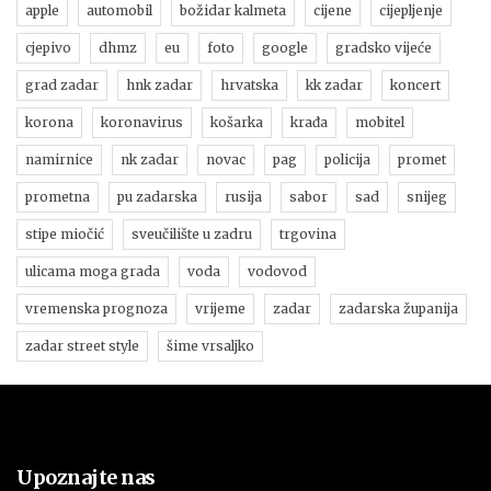
apple
automobil
božidar kalmeta
cijene
cijepljenje
cjepivo
dhmz
eu
foto
google
gradsko vijeće
grad zadar
hnk zadar
hrvatska
kk zadar
koncert
korona
koronavirus
košarka
krađa
mobitel
namirnice
nk zadar
novac
pag
policija
promet
prometna
pu zadarska
rusija
sabor
sad
snijeg
stipe miočić
sveučilište u zadru
trgovina
ulicama moga grada
voda
vodovod
vremenska prognoza
vrijeme
zadar
zadarska županija
zadar street style
šime vrsaljko
Upoznajte nas