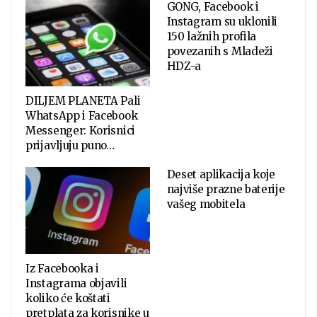
GONG, Facebook i
Instagram su uklonili
150 lažnih profila
povezanih s Mladeži
HDZ-a
DILJEM PLANETA Pali
WhatsApp i Facebook
Messenger: Korisnici
prijavljuju puno…
Deset aplikacija koje
najviše prazne baterije
vašeg mobitela
Iz Facebooka i
Instagrama objavili
koliko će koštati
pretplata za korisnike u