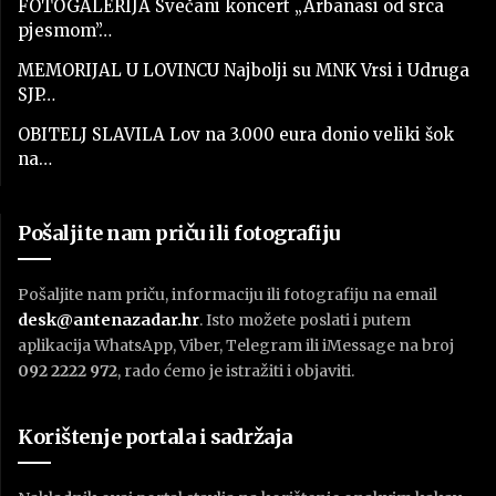
FOTOGALERIJA Svečani koncert „Arbanasi od srca
pjesmom”…
MEMORIJAL U LOVINCU Najbolji su MNK Vrsi i Udruga
SJP…
OBITELJ SLAVILA Lov na 3.000 eura donio veliki šok
na…
Pošaljite nam priču ili fotografiju
Pošaljite nam priču, informaciju ili fotografiju na email
desk@antenazadar.hr
. Isto možete poslati i putem
aplikacija WhatsApp, Viber, Telegram ili iMessage na broj
092 2222 972
, rado ćemo je istražiti i objaviti.
Korištenje portala i sadržaja