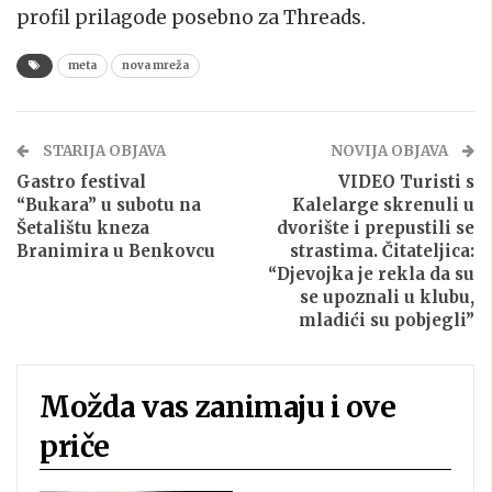
profil prilagode posebno za Threads.
meta
nova mreža
STARIJA OBJAVA
NOVIJA OBJAVA
Gastro festival
VIDEO Turisti s
“Bukara” u subotu na
Kalelarge skrenuli u
Šetalištu kneza
dvorište i prepustili se
Branimira u Benkovcu
strastima. Čitateljica:
“Djevojka je rekla da su
se upoznali u klubu,
mladići su pobjegli”
Možda vas zanimaju i ove
priče