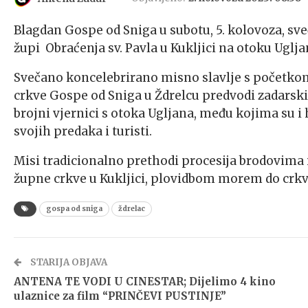
Blagdan Gospe od Sniga u subotu, 5. kolovoza, sve
župi Obraćenja sv. Pavla u Kukljici na otoku Uglja
Svečano koncelebrirano misno slavlje s početkom 
crkve Gospe od Sniga u Ždrelcu predvodi zadarski
brojni vjernici s otoka Ugljana, među kojima su i 
svojih predaka i turisti.
Misi tradicionalno prethodi procesija brodovima 
župne crkve u Kukljici, plovidbom morem do crkv
gospa od sniga
ždrelac
STARIJA OBJAVA
ANTENA TE VODI U CINESTAR; Dijelimo 4 kino
ulaznice za film “PRINČEVI PUSTINJE”