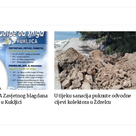
A Zavjetnog blagdana
U tijeku sanacija puknute odvodne
u Kukljici
cijevi kolektora u Ždrelcu