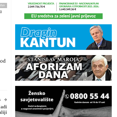
rhiv
u
 od
A
jadi
liji