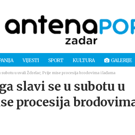
PANIJA
VIJESTI
SPORT
KULTURA
GALERIJE
 subotu u uvali Ždrelac; Prije mise procesija brodovima i lađama
a slavi se u subotu u
mise procesija brodovim