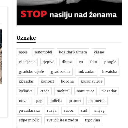
Oznake
apple
automobil
božidar kalmeta
cijene
cijepljenje
cjepivo
dhmz
eu
foto
google
gradsko vijeće
grad zadar
hnk zadar
hrvatska
kk zadar
koncert
korona
koronavirus
košarka
krađa
mobitel
namirnice
nk zadar
novac
pag
policija
promet
prometna
pu zadarska
rusija
sabor
sad
snijeg
stipe miočić
sveučilište u zadru
trgovina