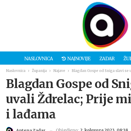
NASLOVNICA
NAJNOVIJE
ZADAR
ŽU
Naslovnica
Županija
Najave
Blagdan Gospe od Sniga slavi se u
Blagdan Gospe od Snig
uvali Ždrelac; Prije 
i lađama
Objavljeno:
2. kolovoza 2023. 08:38
Antena Zadar