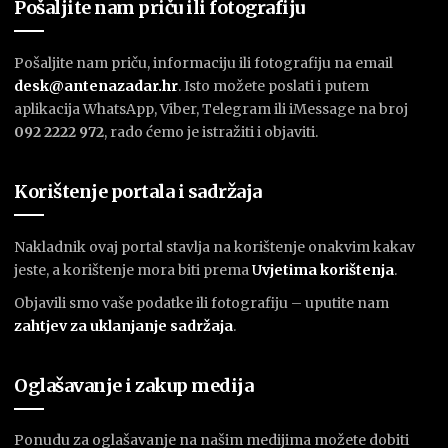
Pošaljite nam priču ili fotografiju
Pošaljite nam priču, informaciju ili fotografiju na email
desk@antenazadar.hr
. Isto možete poslati i putem
aplikacija WhatsApp, Viber, Telegram ili iMessage na broj
092 2222 972
, rado ćemo je istražiti i objaviti.
Korištenje portala i sadržaja
Nakladnik ovaj portal stavlja na korištenje onakvim kakav
jeste, a korištenje mora biti prema
U
vjetima korištenja
.
Objavili smo vaše podatke ili fotografiju – uputite nam
zahtjev za uklanjanje sadržaja
.
Oglašavanje i zakup medija
Ponudu za oglašavanje na našim medijima možete dobiti