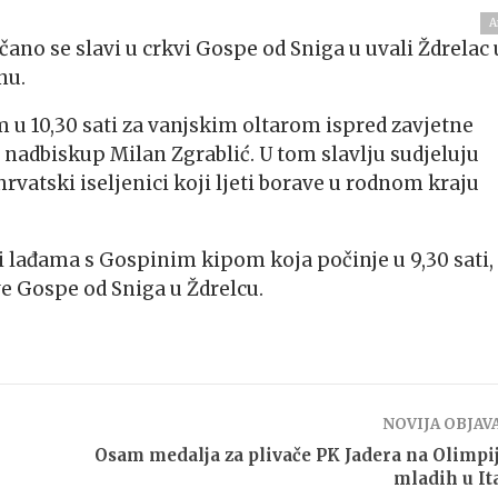
A
čano se slavi u crkvi Gospe od Sniga u uvali Ždrelac 
nu.
u 10,30 sati za vanjskim oltarom ispred zavjetne
 nadbiskup Milan Zgrablić. U tom slavlju sudjeluju
hrvatski iseljenici koji ljeti borave u rodnom kraju
i lađama s Gospinim kipom koja počinje u 9,30 sati,
e Gospe od Sniga u Ždrelcu.
NOVIJA OBJAV
Osam medalja za plivače PK Jadera na Olimpi
mladih u Ita