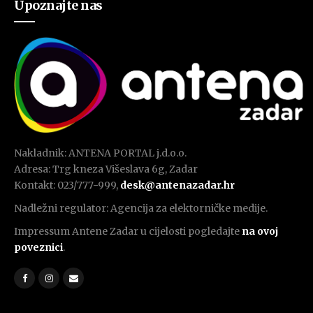
Upoznajte nas
Nakladnik: ANTENA PORTAL j.d.o.o.
Adresa: Trg kneza Višeslava 6g, Zadar
Kontakt: 023/777-999,
desk@antenazadar.hr
Nadležni regulator: Agencija za elektorničke medije.
Impressum Antene Zadar u cijelosti pogledajte
na ovoj
poveznici
.