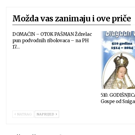
Možda vas zanimaju i ove priče
DOMAĆIN – OTOK PAŠMAN Ždrelac
pun podvodnih ribolovaca – na PH
17…
510. GODIŠNJIC
Gospe od Sniga 
NATRAG
NAPRIJED