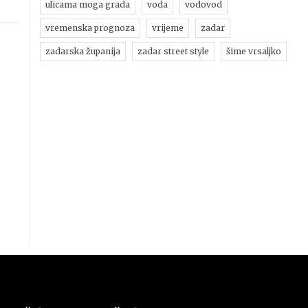
ulicama moga grada
voda
vodovod
vremenska prognoza
vrijeme
zadar
zadarska županija
zadar street style
šime vrsaljko