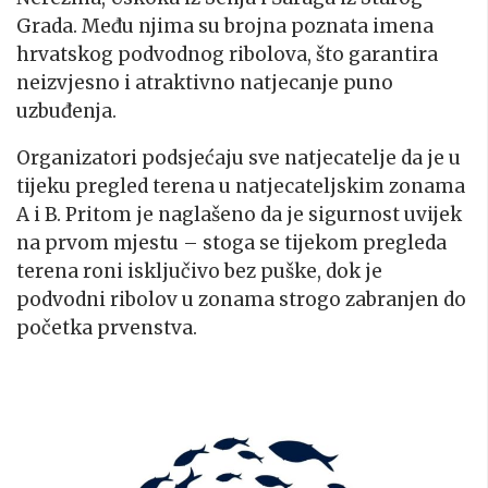
Grada. Među njima su brojna poznata imena
hrvatskog podvodnog ribolova, što garantira
neizvjesno i atraktivno natjecanje puno
uzbuđenja.
Organizatori podsjećaju sve natjecatelje da je u
tijeku pregled terena u natjecateljskim zonama
A i B. Pritom je naglašeno da je sigurnost uvijek
na prvom mjestu – stoga se tijekom pregleda
terena roni isključivo bez puške, dok je
podvodni ribolov u zonama strogo zabranjen do
početka prvenstva.