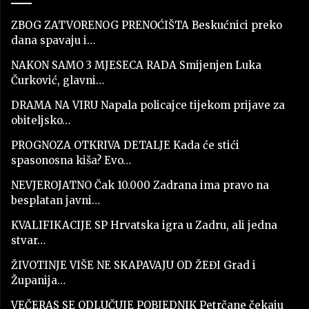
ZBOG ZATVORENOG PRENOĆIŠTA Beskućnici preko
dana spavaju i…
NAKON SAMO 3 MJESECA RADA Smijenjen Luka
Čurković, glavni…
DRAMA NA VIRU Napala policajce tijekom prijave za
obiteljsko…
PROGNOZA OTKRIVA DETALJE Kada će stići
spasonosna kiša? Evo…
NEVJEROJATNO Čak 10.000 Zadrana ima pravo na
besplatan javni…
KVALIFIKACIJE SP Hrvatska igra u Zadru, ali jedna
stvar…
ŽIVOTINJE VIŠE NE SKAPAVAJU OD ŽEĐI Grad i
Županija…
VEČERAS SE ODLUČUJE POBJEDNIK Petrčane čekaju