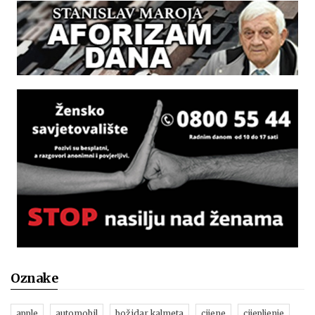
Oznake
apple
automobil
božidar kalmeta
cijene
cijepljenje