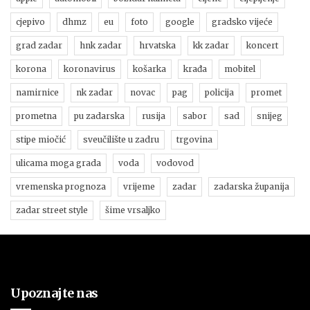
cjepivo
dhmz
eu
foto
google
gradsko vijeće
grad zadar
hnk zadar
hrvatska
kk zadar
koncert
korona
koronavirus
košarka
krađa
mobitel
namirnice
nk zadar
novac
pag
policija
promet
prometna
pu zadarska
rusija
sabor
sad
snijeg
stipe miočić
sveučilište u zadru
trgovina
ulicama moga grada
voda
vodovod
vremenska prognoza
vrijeme
zadar
zadarska županija
zadar street style
šime vrsaljko
Upoznajte nas