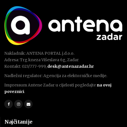
Nakladnik: ANTENA PORTAL j.d.o.o.
Adresa: Trg kneza Višeslava 6g, Zadar
Kontakt: 023/777-999,
desk@antenazadar.hr
Nadležni regulator: Agencija za elektorničke medije.
Impressum Antene Zadar u cijelosti pogledajte
na ovoj
poveznici
.
Najčitanije