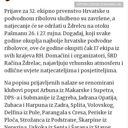
ANTENA ZADAR/SUBMANIA.HR
Prijave za 32. ekipno prvenstvo Hrvatske u
podvodnom ribolovu službeno su završene, a
natjecanje će se održati u Ždrelcu na otoku
Pašmanu 26. i 27. rujna. Događaj, koji svake
godine okuplja najbolje hrvatske podvodne
ribolovce, ove će godine okupiti čak 17 ekipa iz
svih krajeva RH. Domaćini i organizatori, ŠRD
Račina Ždrelac, najavljuju vrhunsku atmosferu i
odlične uvjete natjecateljima i posjetiteljima.
Na popisu prijavljenih nalaze se renomirani
klubovi poput Arbuna iz Makarske i Supetra,
DPS-a i Submanije iz Zagreba, Jadrana Opatija,
Zubaca i Harpuna iz Zadra, Splita, Volovskog,
Delfina iz Pule, Parangala s Cresa, Periske iz
Ploča, Strožanca iz Podstrane, Škarpine iz
Nerezina, Uskoka iz Senja i Šaraga iz Starog