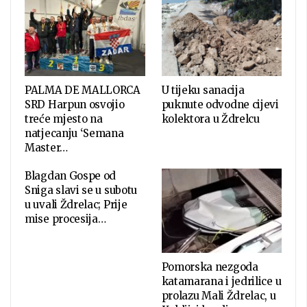
PALMA DE MALLORCA
U tijeku sanacija
SRD Harpun osvojio
puknute odvodne cijevi
treće mjesto na
kolektora u Ždrelcu
natjecanju ‘Semana
Master…
Blagdan Gospe od
Sniga slavi se u subotu
u uvali Ždrelac; Prije
mise procesija…
Pomorska nezgoda
katamarana i jedrilice u
prolazu Mali Ždrelac, u