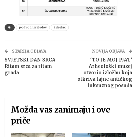
podvodni ribolov
ždrelac
STARIJA OBJAVA
NOVIJA OBJAVA
SVJETSKI DAN SRCA
‘TO JE MOJ PJAT’
Ritam srca za ritam
Arheološki muzej
grada
otvorio izložbu koja
otkriva tajne antičkog
luksuznog posuđa
Možda vas zanimaju i ove
priče