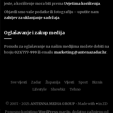
jeste, a korištenje mora biti prema
U
vjetima korištenja
.
Objavili smo vaše podatke ili fotografiju – uputite nam
zahtjev za uklanjanje sadržaja
.
Oglašavanje i zakup medija
Ponudu za oglašavanje na našim medijima možete dobiti na
broju
023/777-999
ili emailu
marketing@antenazadar.hr
.
Sve vijesti
Zadar
Županija
Vijesti
Sport
Biznis
Lifestyle
Showbiz
Tehno
© 2007. - 2025.
ANTENNA MEDIA GROUP
• Made with ♥ in ZD
Ponosno koristimo
WordPress
magiju, dodatno začinjenu od