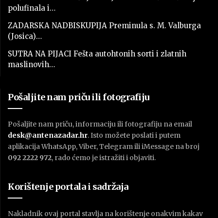
polufinala i…
ZADARSKA NADBISKUPIJA Preminula s. M. Valburga
(Josica)…
SUTRA NA PIJACI Fešta autohtonih sorti i zlatnih
maslinovih…
Pošaljite nam priču ili fotografiju
Pošaljite nam priču, informaciju ili fotografiju na email
desk@antenazadar.hr
. Isto možete poslati i putem
aplikacija WhatsApp, Viber, Telegram ili iMessage na broj
092 2222 972
, rado ćemo je istražiti i objaviti.
Korištenje portala i sadržaja
Nakladnik ovaj portal stavlja na korištenje onakvim kakav