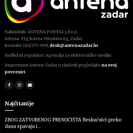
Nakladnik: ANTENA PORTAL j.d.o.o.
Adresa: Trg kneza Višeslava 6g, Zadar
Kontakt: 023/777-999,
desk@antenazadar.hr
Nadležni regulator: Agencija za elektorničke medije.
Impressum Antene Zadar u cijelosti pogledajte
na ovoj
poveznici
.
Najčitanije
ZBOG ZATVORENOG PRENOĆIŠTA Beskućnici preko
dana spavaju i…