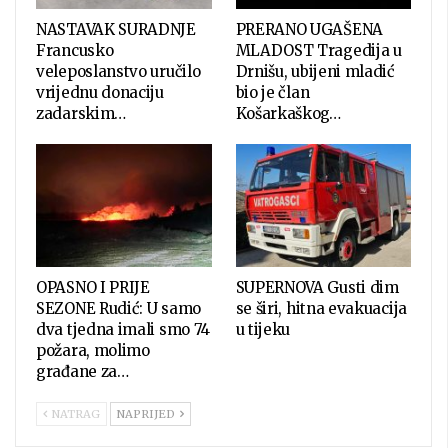
NASTAVAK SURADNJE
PRERANO UGAŠENA
Francusko
MLADOST Tragedija u
veleposlanstvo uručilo
Drnišu, ubijeni mladić
vrijednu donaciju
bio je član
zadarskim…
Košarkaškog…
OPASNO I PRIJE
SUPERNOVA Gusti dim
SEZONE Rudić: U samo
se širi, hitna evakuacija
dva tjedna imali smo 74
u tijeku
požara, molimo
građane za…
NATRAG
NAPRIJED