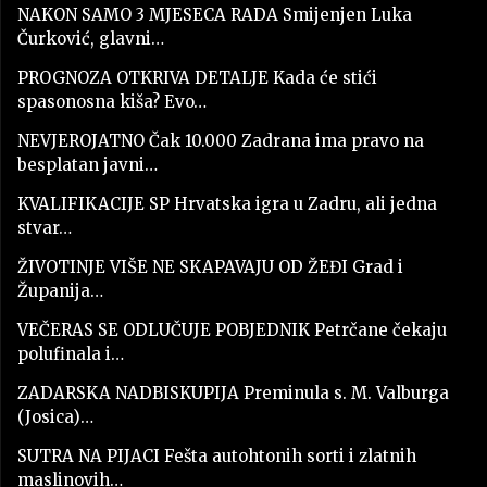
NAKON SAMO 3 MJESECA RADA Smijenjen Luka
Čurković, glavni…
PROGNOZA OTKRIVA DETALJE Kada će stići
spasonosna kiša? Evo…
NEVJEROJATNO Čak 10.000 Zadrana ima pravo na
besplatan javni…
KVALIFIKACIJE SP Hrvatska igra u Zadru, ali jedna
stvar…
ŽIVOTINJE VIŠE NE SKAPAVAJU OD ŽEĐI Grad i
Županija…
VEČERAS SE ODLUČUJE POBJEDNIK Petrčane čekaju
polufinala i…
ZADARSKA NADBISKUPIJA Preminula s. M. Valburga
(Josica)…
SUTRA NA PIJACI Fešta autohtonih sorti i zlatnih
maslinovih…