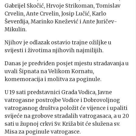
Gabrijel Skočić, Hrvoje Strikoman, Tomislav
Crvelin, Ante Crvelin, Josip Lučić, Karlo
Ševerdija, Marinko Knežević i Ante Juričev-
Mikulin.
Njihov je odlazak ostavio trajne ožiljke u
svijesti i životima njihovih najmilijih.
Danas je predviđen posjet mjestu stradavanja u
uvali Šipnata na Velikom Kornatu,
komemoracija i molitva za poginule.
U 19 sati predstavnici Grada Vodica, Javne
vatrogasne postrojbe Vodice i Dobrovoljnog
vatrogasnog društva položit će vijence i upaliti
svijeće na grobove stradalih vatrogasaca, a u 20
sati u župnoj crkvi Sv. Križa bit će služena sv.
Misa za poginule vatrogasce.