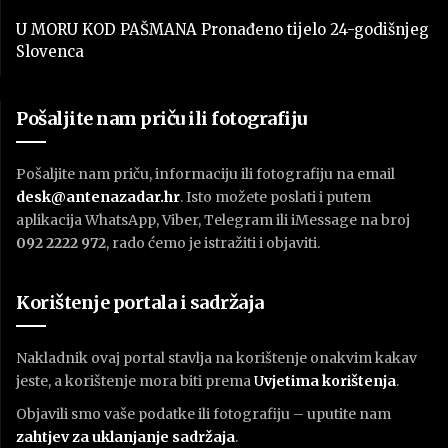
U MORU KOD PAŠMANA Pronađeno tijelo 24-godišnjeg
Slovenca
Pošaljite nam priču ili fotografiju
Pošaljite nam priču, informaciju ili fotografiju na email
desk@antenazadar.hr
. Isto možete poslati i putem
aplikacija WhatsApp, Viber, Telegram ili iMessage na broj
092 2222 972
, rado ćemo je istražiti i objaviti.
Korištenje portala i sadržaja
Nakladnik ovaj portal stavlja na korištenje onakvim kakav
jeste, a korištenje mora biti prema
U
vjetima korištenja
.
Objavili smo vaše podatke ili fotografiju – uputite nam
zahtjev za uklanjanje sadržaja
.