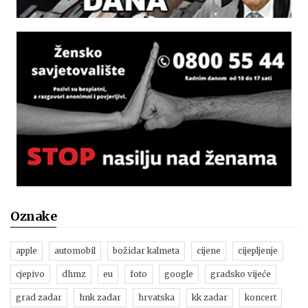
Oznake
apple
automobil
božidar kalmeta
cijene
cijepljenje
cjepivo
dhmz
eu
foto
google
gradsko vijeće
grad zadar
hnk zadar
hrvatska
kk zadar
koncert