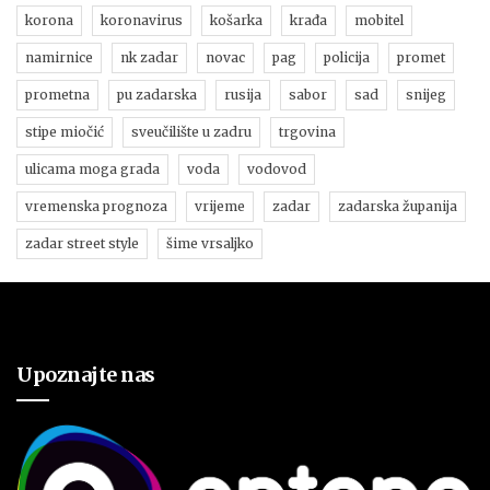
korona
koronavirus
košarka
krađa
mobitel
namirnice
nk zadar
novac
pag
policija
promet
prometna
pu zadarska
rusija
sabor
sad
snijeg
stipe miočić
sveučilište u zadru
trgovina
ulicama moga grada
voda
vodovod
vremenska prognoza
vrijeme
zadar
zadarska županija
zadar street style
šime vrsaljko
Upoznajte nas