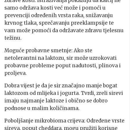
zdrave kosti. Istraživanja pokazuju da kalcij ne
samo održava kosti već može i pomoći u
prevenciji određenih vrsta raka, snižavanju
krvnog tlaka, sprečavanju preeklampsije te
vam može pomoći da održavate zdravu tjelesnu
težinu.
Moguće probavne smetnje: Ako ste
netolerantni na laktozu, sir može uzrokovati
probavne probleme poput nadutosti, plinova i
proljeva.
Dobra vijest je da je sir značajno manje bogat
laktozom od mlijeka i jogurta. Tvrdi, zreli sirevi
imaju najmanje laktoze i obično se dobro
podnose u malim količinama.
Poboljšanje mikrobioma crijeva: Određene vrste
sireva, poput cheddara, mogu pružiti korisne