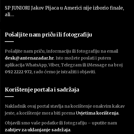
SP JUNIORI Jakov Pijaca u Americi nije izborio finale,
ali…
Pošaljite nam priču ili fotografiju
Pošaljite nam priču, informaciju ili fotografiju na email
desk@antenazadar.hr
. Isto možete poslati i putem
aplikacija WhatsApp, Viber, Telegram ili iMessage na broj
092 2222 972
, rado ćemo je istražiti i objaviti.
Korištenje portala i sadržaja
Nakladnik ovaj portal stavlja na korištenje onakvim kakav
jeste, a korištenje mora biti prema
U
vjetima korištenja
.
Objavili smo vaše podatke ili fotografiju – uputite nam
zahtjev za uklanjanje sadržaja
.