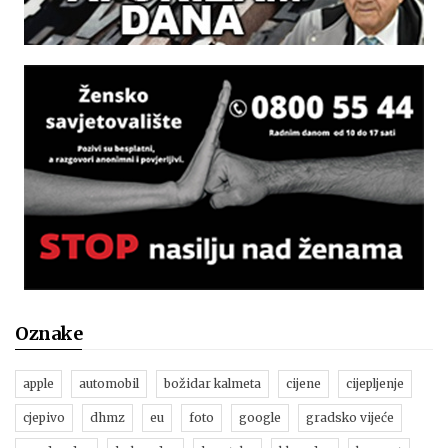
Oznake
apple
automobil
božidar kalmeta
cijene
cijepljenje
cjepivo
dhmz
eu
foto
google
gradsko vijeće