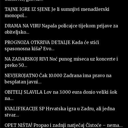
TAJNE IGRE IZ SJENE Je li sumnjivi menadžerski
monopol…
DRAMA NA VIRU Napala policajce tijekom prijave za
obiteljsko…
PROGNOZA OTKRIVA DETALJE Kada će stići
spasonosna kiša? Evo…
NA ZADARSKOJ RIVI Noć punog miseca uz koncerte i
preko 50…
NEVJEROJATNO Čak 10.000 Zadrana ima pravo na
besplatan javni…
OBITELJ SLAVILA Lov na 3.000 eura donio veliki šok
na…
KVALIFIKACIJE SP Hrvatska igra u Zadru, ali jedna
stvar…
OPET NIŠTA! Propao i zadnji natječaj Čistoće – nema…