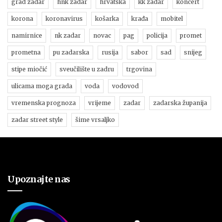
grad zadar
hnk zadar
hrvatska
kk zadar
koncert
korona
koronavirus
košarka
krađa
mobitel
namirnice
nk zadar
novac
pag
policija
promet
prometna
pu zadarska
rusija
sabor
sad
snijeg
stipe miočić
sveučilište u zadru
trgovina
ulicama moga grada
voda
vodovod
vremenska prognoza
vrijeme
zadar
zadarska županija
zadar street style
šime vrsaljko
Upoznajte nas