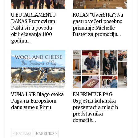
U EU PARLAMENTU
KOLAN “UverSIRa”: Na
DANAS Promoviran
gastro večeri posebno
Paški sir u povodu
priznanje Michelle
obilježavanja 1100
Buster za promociju…
godina…
VUNA I SIR Blago otoka
EN PRIMEUR PAG
Paga na Europskom
Uspješna kuharska
danu vune u Rimu
prezentacija mladih
predstavnika
domaćih…
NATRAG
NAPRIJED