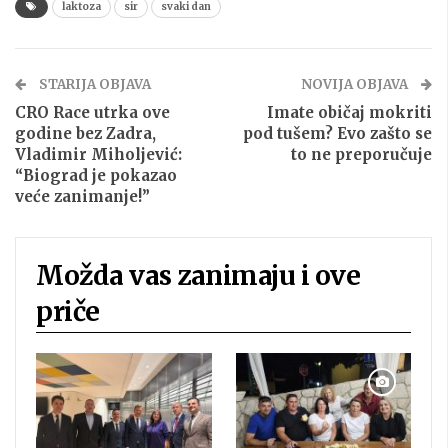
laktoza
sir
svaki dan
STARIJA OBJAVA
NOVIJA OBJAVA
CRO Race utrka ove
Imate običaj mokriti
godine bez Zadra,
pod tušem? Evo zašto se
Vladimir Miholjević:
to ne preporučuje
“Biograd je pokazao
veće zanimanje!”
Možda vas zanimaju i ove
priče