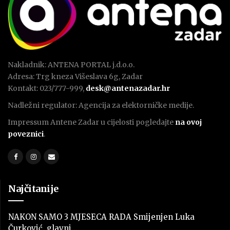
Nakladnik: ANTENA PORTAL j.d.o.o.
Adresa: Trg kneza Višeslava 6g, Zadar
Kontakt: 023/777-999,
desk@antenazadar.hr
Nadležni regulator: Agencija za elektorničke medije.
Impressum Antene Zadar u cijelosti pogledajte
na ovoj
poveznici
.
Najčitanije
NAKON SAMO 3 MJESECA RADA Smijenjen Luka
Čurković, glavni…