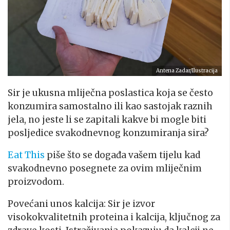
Antena Zadar/Ilustracija
Sir je ukusna mliječna poslastica koja se često
konzumira samostalno ili kao sastojak raznih
jela, no jeste li se zapitali kakve bi mogle biti
posljedice svakodnevnog konzumiranja sira?
Eat This
piše što se događa vašem tijelu kad
svakodnevno posegnete za ovim mliječnim
proizvodom.
Povećani unos kalcija: Sir je izvor
visokokvalitetnih proteina i kalcija, ključnog za