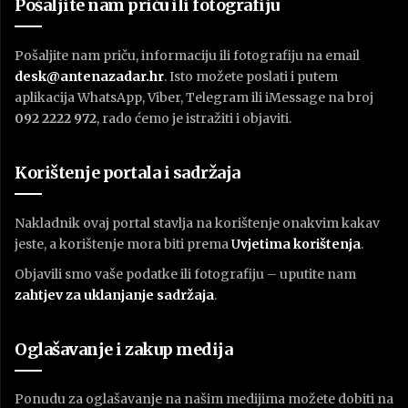
Pošaljite nam priču ili fotografiju
Pošaljite nam priču, informaciju ili fotografiju na email
desk@antenazadar.hr
. Isto možete poslati i putem
aplikacija WhatsApp, Viber, Telegram ili iMessage na broj
092 2222 972
, rado ćemo je istražiti i objaviti.
Korištenje portala i sadržaja
Nakladnik ovaj portal stavlja na korištenje onakvim kakav
jeste, a korištenje mora biti prema
U
vjetima korištenja
.
Objavili smo vaše podatke ili fotografiju – uputite nam
zahtjev za uklanjanje sadržaja
.
Oglašavanje i zakup medija
Ponudu za oglašavanje na našim medijima možete dobiti na