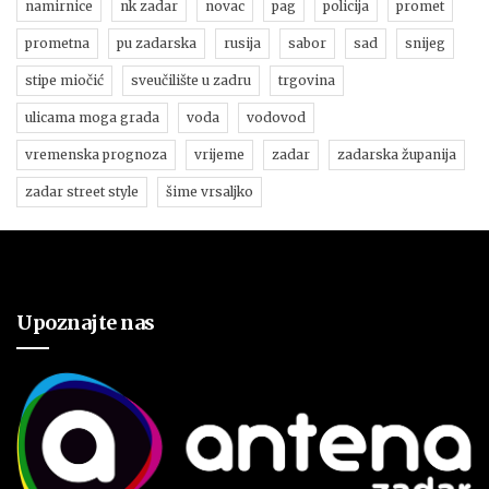
namirnice
nk zadar
novac
pag
policija
promet
prometna
pu zadarska
rusija
sabor
sad
snijeg
stipe miočić
sveučilište u zadru
trgovina
ulicama moga grada
voda
vodovod
vremenska prognoza
vrijeme
zadar
zadarska županija
zadar street style
šime vrsaljko
Upoznajte nas