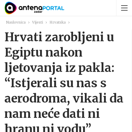
Naslovnica
Vijesti
Hrvatska
Hrvati zarobljeni u
Egiptu nakon
ljetovanja iz pakla:
“Istjerali su nas s
aerodroma, vikali da
nam neće dati ni
hranu ni vodu”