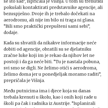
se što sad”, ispričala je Višnja. U tom su trenutku
pokušali kontaktirati predstavnike agencije, ali
bezuspješno. Dvoje ih je trebalo dočekati na
aerodromu, ali nije im bilo ni traga ni glasa.
“Bili smo praktički prepušteni sami sebi”,
dodaje.
Kada su shvatili da nikakve informacije neće
dobiti od agencije, obratili su se djelatniku
zračne luke koji im je rekao da njihov let ne
postoji i da ga neće biti. “Tu je nastala pobuna,
svi smo se digli. Ne želimo otići s aerodroma,
želimo doma jer u ponedjeljak moramo raditi”,
prepričala je Višnja.
Među putnicima ima i djece koja su danas
trebala krenuti u školu, kao i onih koji rade u
školi pa čak i radnika iz Austrije. “Isplanirali