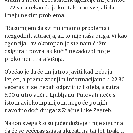
vratili u hotel. Predstavnik agencije im je sinoć
u 22 sata rekao da je kontaktirao sve, ali da
imaju nekim problema.
“Razumijem da svi mi imamo problema i
nezgodnih situacija, ali to nije naša briga. Vi kao
agencija i aviokompanija ste nam dužni
osigurati povratak kući”, nezadovoljno je
prokomentirala Višnja.
Obećao je da će im jutros javiti kad trebaju
letjeti, a prema zadnjim informacijama u 22:30
večeras bi se trebali odjaviti iz hotela, a sutra
5:00 ujutro stići u Ljubljanu. Putovati neće s
istom aviokompanijom, nego će po njih
navodno doći druga iz Zračne luke Zagreb.
Nakon svega što su jučer doživjeli nije sigurna
da će se večeras zaista ukrcati na taj let. Ipak, u