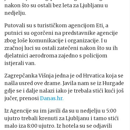
nakon što su ostali bez leta za Ljubljanu u
nedjelju.
Putovali su s turističkom agencijom Eti, a
putnici su ogorčeni na predstavnike agencije
zbog loše komunikacije i organizacije. I u
zračnoj luci su ostali zatečeni nakon što su ih
djelatnici aerodroma zajedno s policijom
istjerali van.
Zagrepčanka Višnja jedna je od Hrvatica koja se
našla usred ove drame. Javila nam se iz Hurgade
gdje se i dalje nalazi iako je trebala stići kući još
jučer, prenosi
Danas.hr.
Iz Agencije su im javili da su u nedjelju u 5:00
ujutro trebali krenuti za Ljubljanu i tamo stići
malo iza 8:00 ujutro. Iz hotela su se odjavili