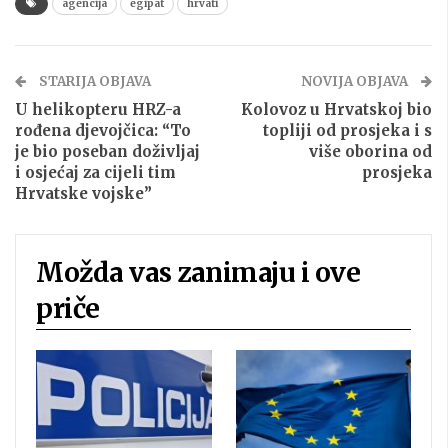
agencija
egipat
hrvati
STARIJA OBJAVA
NOVIJA OBJAVA
U helikopteru HRZ-a
Kolovoz u Hrvatskoj bio
rođena djevojčica: “To
topliji od prosjeka i s
je bio poseban doživljaj
više oborina od
i osjećaj za cijeli tim
prosjeka
Hrvatske vojske”
Možda vas zanimaju i ove
priče