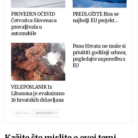
PROVEDEN OČEVID
PREDLOŽITE Bira se
Četvorica Slovenaca
najbolji EU projekt…
provaljivala u
automobile
Puno Hrvata ne može si
priuštiti godišnji odmor,
pogledajte usporedbu s
EU
VELEPOSLANIK Iz
Libanona je evakuirano
16 hrvatskih državljana
NATRAG
NAPRIJED
Kažite što mislite o ovoj temi