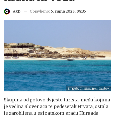
Objavljeno:
5. rujna 2023. 08:35
AZD
Image by
Cristiana
from
Pixabay
Skupina od gotovo dvjesto turista, među kojima
je većina Slovenaca te pedesetak Hrvata, ostala
je zarobljena u egipatskom gradu Hurgada