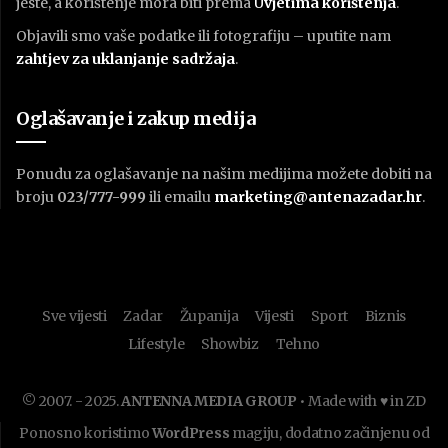
jeste, a korištenje mora biti prema
U
vjetima korištenja
.
Objavili smo vaše podatke ili fotografiju – uputite nam
zahtjev za uklanjanje sadržaja
.
Oglašavanje i zakup medija
Ponudu za oglašavanje na našim medijima možete dobiti na
broju
023/777-999
ili emailu
marketing@antenazadar.hr
.
Sve vijesti
Zadar
Županija
Vijesti
Sport
Biznis
Lifestyle
Showbiz
Tehno
© 2007. - 2025.
ANTENNA MEDIA GROUP
• Made with ♥ in ZD
Ponosno koristimo
WordPress
magiju, dodatno začinjenu od