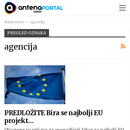
Naslovnica
agencija
PREGLED OZNAKA
agencija
PREDLOŽITE Bira se najbolji EU
projekt…
Otvorene su prijave za ovogodišnji Izbor za najbolji EU