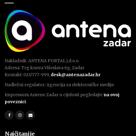
Nakladnik: ANTENA PORTAL j.d.o.o.
Adresa: Trg kneza Višeslava 6g, Zadar
Kontakt: 023/777-999,
desk@antenazadar.hr
Nadležni regulator: Agencija za elektorničke medije.
Impressum Antene Zadar u cijelosti pogledajte
na ovoj
poveznici
.
Najčitanije