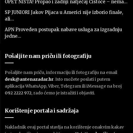
OPET NIŠTA! Propao i zadnji natječaj Čistoće – nema…
SP JUNIORI Jakov Pijaca u Americi nije izborio finale,
ali…
APN Proveden postupak nabave usluga za izgradnju
jedne…
Pošaljite nam priču ili fotografiju
Pošaljite nam priču, informaciju ili fotografiju na email
desk@antenazadar.hr
. Isto možete poslati i putem
aplikacija WhatsApp, Viber, Telegram ili iMessage na broj
092 2222 972
, rado ćemo je istražiti i objaviti.
Korištenje portala i sadržaja
Nakladnik ovaj portal stavlja na korištenje onakvim kakav