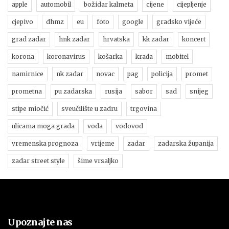
apple
automobil
božidar kalmeta
cijene
cijepljenje
cjepivo
dhmz
eu
foto
google
gradsko vijeće
grad zadar
hnk zadar
hrvatska
kk zadar
koncert
korona
koronavirus
košarka
krađa
mobitel
namirnice
nk zadar
novac
pag
policija
promet
prometna
pu zadarska
rusija
sabor
sad
snijeg
stipe miočić
sveučilište u zadru
trgovina
ulicama moga grada
voda
vodovod
vremenska prognoza
vrijeme
zadar
zadarska županija
zadar street style
šime vrsaljko
Upoznajte nas