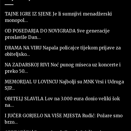
TAJNE IGRE IZ SJENE Je li sumnjivi menadžerski
monopol…
OD POSEDARJA DO NOVIGRADA Sve generacije
proslavile Dan…
DRAMA NA VIRU Napala policajce tijekom prijave za
obiteljsko…
NA ZADARSKOJ RIVI Noć punog miseca uz koncerte i
preko 50…
MEMORIJAL U LOVINCU Najbolji su MNK Vrsi i Udruga
SJP…
OBITELJ SLAVILA Lov na 3.000 eura donio veliki šok
na…
I JUČER GORJELO NA VIŠE MJESTA Rudić: Požare smo
brzo…