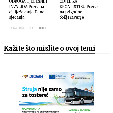
UDRUGA TJELESNIH
ODJEL ZA
INVALIDA Poziv na
KROATISTIKU Poziva
obilježavanje Dana
na prigodno
sjećanja
obilježavanje
NATRAG
NAPRIJED
Kažite što mislite o ovoj temi