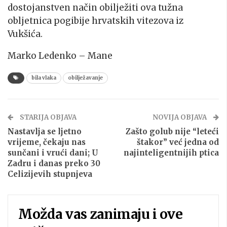
dostojanstven način obilježiti ova tužna
obljetnica pogibije hrvatskih vitezova iz
Vukšića.
Marko Ledenko – Mane
bila vlaka
obilježavanje
STARIJA OBJAVA
NOVIJA OBJAVA
Nastavlja se ljetno
Zašto golub nije “leteći
vrijeme, čekaju nas
štakor” već jedna od
sunčani i vrući dani; U
najinteligentnijih ptica
Zadru i danas preko 30
Celizijevih stupnjeva
Možda vas zanimaju i ove