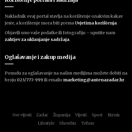
Nakladnik ovaj portal stavlja na korištenje onakvim kakav
jeste, a korištenje mora biti prema
U
vjetima korištenja
.
Objavili smo vaše podatke ili fotografiju – uputite nam
zahtjev za uklanjanje sadržaja
.
Oglašavanje i zakup medija
Ponudu za oglašavanje na našim medijima možete dobiti na
broju
023/777-999
ili emailu
marketing@antenazadar.hr
.
Sve vijesti
Zadar
Županija
Vijesti
Sport
Biznis
Lifestyle
Showbiz
Tehno