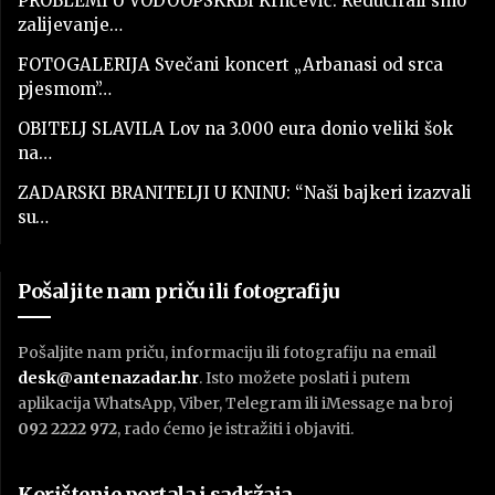
PROBLEMI U VODOOPSKRBI Krnčević: Reducirali smo
zalijevanje…
FOTOGALERIJA Svečani koncert „Arbanasi od srca
pjesmom”…
OBITELJ SLAVILA Lov na 3.000 eura donio veliki šok
na…
ZADARSKI BRANITELJI U KNINU: “Naši bajkeri izazvali
su…
Pošaljite nam priču ili fotografiju
Pošaljite nam priču, informaciju ili fotografiju na email
desk@antenazadar.hr
. Isto možete poslati i putem
aplikacija WhatsApp, Viber, Telegram ili iMessage na broj
092 2222 972
, rado ćemo je istražiti i objaviti.
Korištenje portala i sadržaja