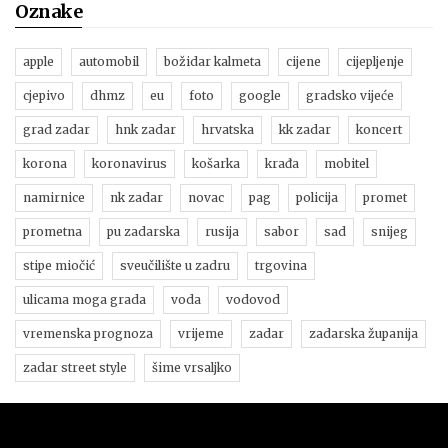
Oznake
apple
automobil
božidar kalmeta
cijene
cijepljenje
cjepivo
dhmz
eu
foto
google
gradsko vijeće
grad zadar
hnk zadar
hrvatska
kk zadar
koncert
korona
koronavirus
košarka
krađa
mobitel
namirnice
nk zadar
novac
pag
policija
promet
prometna
pu zadarska
rusija
sabor
sad
snijeg
stipe miočić
sveučilište u zadru
trgovina
ulicama moga grada
voda
vodovod
vremenska prognoza
vrijeme
zadar
zadarska županija
zadar street style
šime vrsaljko