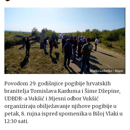
Marko Ledenko - Mane
Povodom 29. godišnjice pogibije hrvatskih
branitelja Tomislava Karduma i Šime Džepine,
UDBDR-a Vukšić i Mjesni odbor Vukšić
organiziraju obilježavanje njihove pogibije u
petak, 8. rujna ispred spomenika u Biloj Vlaki u
12:30 sati.