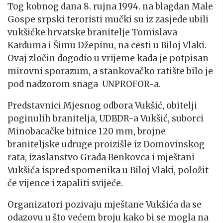
Tog kobnog dana 8. rujna 1994. na blagdan Male
Gospe srpski teroristi mučki su iz zasjede ubili
vukšićke hrvatske branitelje Tomislava
Karduma i Šimu Džepinu, na cesti u Biloj Vlaki.
Ovaj zločin dogodio u vrijeme kada je potpisan
mirovni sporazum, a stankovačko ratište bilo je
pod nadzorom snaga UNPROFOR-a.
Predstavnici Mjesnog odbora Vukšić, obitelji
poginulih branitelja, UDBDR-a Vukšić, suborci
Minobacačke bitnice 120 mm, brojne
braniteljske udruge proizišle iz Domovinskog
rata, izaslanstvo Grada Benkovca i mještani
Vukšića ispred spomenika u Biloj Vlaki, položit
će vijence i zapaliti svijeće.
Organizatori pozivaju mještane Vukšića da se
odazovu u što većem broju kako bi se mogla na