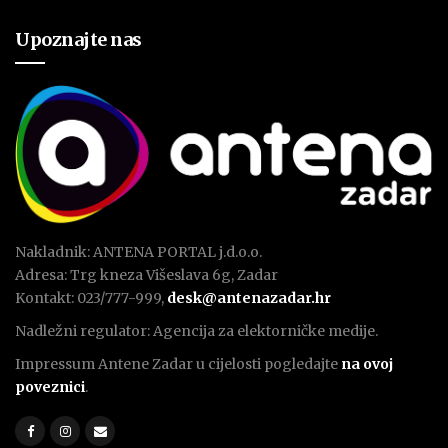
Upoznajte nas
Nakladnik: ANTENA PORTAL j.d.o.o.
Adresa: Trg kneza Višeslava 6g, Zadar
Kontakt: 023/777-999,
desk@antenazadar.hr
Nadležni regulator: Agencija za elektorničke medije.
Impressum Antene Zadar u cijelosti pogledajte
na ovoj
poveznici
.