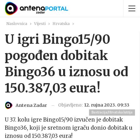
Naslovnica
Vijesti
Hrvatska
U igri Bingo15/90
pogođen dobitak
Bingo36 u iznosu od
150.387,03 eura!
Objavljeno:
12. rujna 2023. 09:33
Antena Zadar
Ilustracija/Hrvatska lutrija
U 37. kolu igre Bingo15/90 izvučen je dobitak
Bingo36, koji je sretnom igraču donio dobitak u
iznosu od 150.387,03 eura!