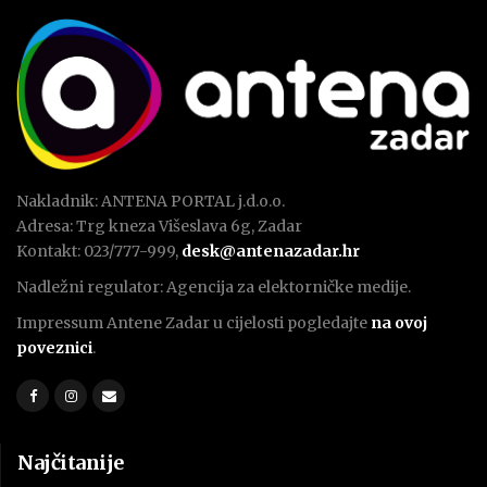
Nakladnik: ANTENA PORTAL j.d.o.o.
Adresa: Trg kneza Višeslava 6g, Zadar
Kontakt: 023/777-999,
desk@antenazadar.hr
Nadležni regulator: Agencija za elektorničke medije.
Impressum Antene Zadar u cijelosti pogledajte
na ovoj
poveznici
.
Najčitanije