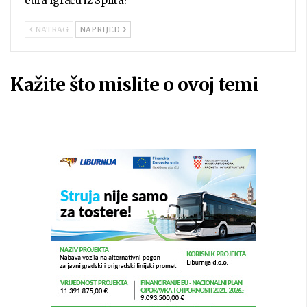
eura igraču iz Splita!
NATRAG
NAPRIJED
Kažite što mislite o ovoj temi