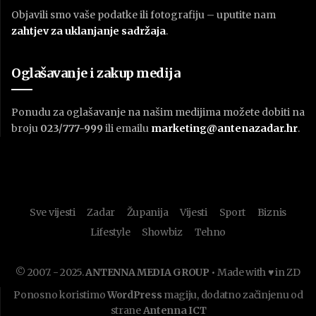
Objavili smo vaše podatke ili fotografiju – uputite nam
zahtjev za uklanjanje sadržaja
.
Oglašavanje i zakup medija
Ponudu za oglašavanje na našim medijima možete dobiti na
broju
023/777-999
ili emailu
marketing@antenazadar.hr
.
Sve vijesti
Zadar
Županija
Vijesti
Sport
Biznis
Lifestyle
Showbiz
Tehno
© 2007. - 2025.
ANTENNA MEDIA GROUP
• Made with ♥ in ZD
Ponosno koristimo
WordPress
magiju, dodatno začinjenu od
strane
Antenna ICT