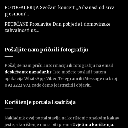
FOTOGALERIJA Svečani koncert „Arbanasi od srca
pjesmom”…
PETRČANE Proslavite Dan pobjede i domovinske
zahvalnosti uz…
Pošaljite nam priču ili fotografiju
Pošaljite nam priču, informaciju ili fotografiju na email
desk@antenazadar.hr
. Isto možete poslati i putem
aplikacija WhatsApp, Viber, Telegram ili iMessage na broj
092 2222 972
, rado ćemo je istražiti i objaviti.
Korištenje portala i sadržaja
Nakladnik ovaj portal stavlja na korištenje onakvim kakav
jeste, a korištenje mora biti prema
U
vjetima korištenja
.