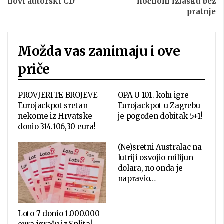
novi autorski CD
noćnom izlasku bez
pratnje
Možda vas zanimaju i ove
priče
PROVJERITE BROJEVE
OPA U 101. kolu igre
Eurojackpot sretan
Eurojackpot u Zagrebu
nekome iz Hrvatske-
je pogođen dobitak 5+1!
donio 314.106,30 eura!
(Ne)sretni Australac na
lutriji osvojio milijun
dolara, no onda je
napravio…
Loto 7 donio 1.000.000