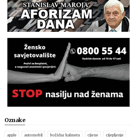
Oznake
apple
automobil
božidar kalmeta
cijene
cijepljenje