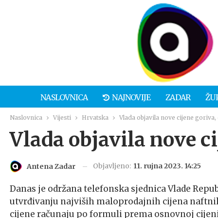
NASLOVNICA
NAJNOVIJE
ZADAR
ŽU
Naslovnica
Vijesti
Hrvatska
Vlada objavila nove cijene goriva,
Vlada objavila nove ci
Objavljeno:
11. rujna 2023. 14:25
Antena Zadar
Danas je održana telefonska sjednica Vlade Repub
utvrđivanju najviših maloprodajnih cijena naftni
cijene računaju po formuli prema osnovnoj cijen