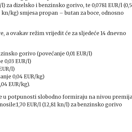
 za dizelsko i benzinsko gorivo, te 0,0781 EUR/l (0,
,20 kn/kg) smjesa propan – butan za boce, odnosno
 a ovakav režim vrijedit će za sljedeće 14 dnevno
enzinsko gorivo (povećanje 0,01 EUR/l)
e 0,03 EUR/l)
 EUR/l)
anje 0,04 EUR/kg)
,04 EUR/kg).
e u potpunosti slobodno formiraju na nivou premij
nosile:1,70 EUR/l (12,81 kn/l) za benzinsko gorivo