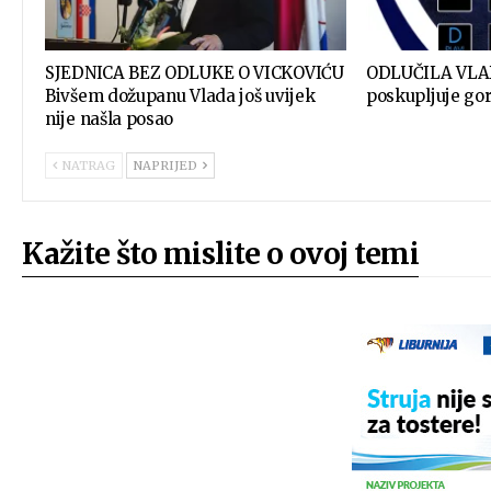
SJEDNICA BEZ ODLUKE O VICKOVIĆU
ODLUČILA VLA
Bivšem dožupanu Vlada još uvijek
poskupljuje gor
nije našla posao
NATRAG
NAPRIJED
Kažite što mislite o ovoj temi