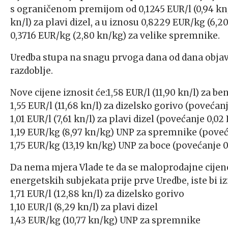
s ograničenom premijom od 0,1245 EUR/l (0,94 kn/l)
kn/l) za plavi dizel, a u iznosu 0,8229 EUR/kg (6
0,3716 EUR/kg (2,80 kn/kg) za velike spremnike.
Uredba stupa na snagu prvoga dana od dana objave,
razdoblje.
Nove cijene iznosit će:1,58 EUR/l (11,90 kn/l) za b
1,55 EUR/l (11,68 kn/l) za dizelsko gorivo (povećanj
1,01 EUR/l (7,61 kn/l) za plavi dizel (povećanje 0,02
1,19 EUR/kg (8,97 kn/kg) UNP za spremnike (poveć
1,75 EUR/kg (13,19 kn/kg) UNP za boce (povećanje 0
Da nema mjera Vlade te da se maloprodajne cijen
energetskih subjekata prije prve Uredbe, iste bi iz
1,71 EUR/l (12,88 kn/l) za dizelsko gorivo
1,10 EUR/l (8,29 kn/l) za plavi dizel
1,43 EUR/kg (10,77 kn/kg) UNP za spremnike