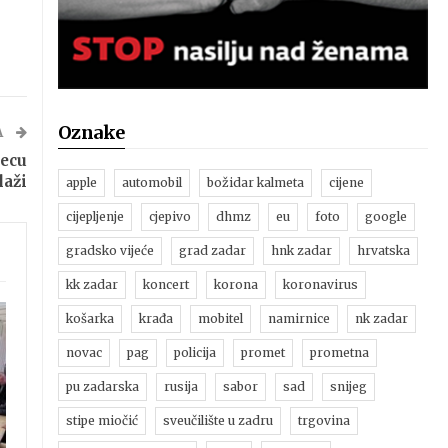
Oznake
A
jecu
laži
apple
automobil
božidar kalmeta
cijene
cijepljenje
cjepivo
dhmz
eu
foto
google
gradsko vijeće
grad zadar
hnk zadar
hrvatska
kk zadar
koncert
korona
koronavirus
košarka
krađa
mobitel
namirnice
nk zadar
novac
pag
policija
promet
prometna
pu zadarska
rusija
sabor
sad
snijeg
stipe miočić
sveučilište u zadru
trgovina