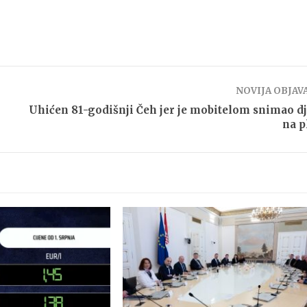
NOVIJA OBJAV
Uhićen 81-godišnji Čeh jer je mobitelom snimao d
na p