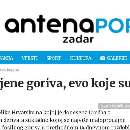
PANIJA
VIJESTI
SPORT
KULTURA
GALERIJE
 evo koje su
jene goriva, evo koje s
Antena Zadar/Ilustra
like Hrvatske na kojoj je donesena Uredba o
h derivata sukladno kojoj se najviše maloprodajne
i fosilnog goriva u prethodnom 14 dnevnom razdobl