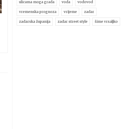
ulicama moga grada
voda
vodovod
vremenska prognoza
vrijeme
zadar
zadarska županija
zadar street style
šime vrsaljko