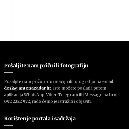
Pošaljite nam priču ili fotografiju
Pošaljite nam priču, informaciju ili fotografiju na email
desk@antenazadar.hr
. Isto možete poslati i putem
aplikacija WhatsApp, Viber, Telegram ili iMessage na broj
092 2222 972
, rado ćemo je istražiti i objaviti.
Korištenje portala i sadržaja