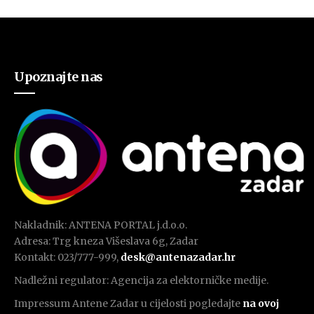
Upoznajte nas
Nakladnik: ANTENA PORTAL j.d.o.o.
Adresa: Trg kneza Višeslava 6g, Zadar
Kontakt: 023/777-999,
desk@antenazadar.hr
Nadležni regulator: Agencija za elektorničke medije.
Impressum Antene Zadar u cijelosti pogledajte
na ovoj