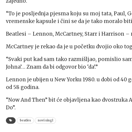
zajedno.
“To je posljednja pjesma koju su moj tata, Paul, 
vremenske kapsule i čini se da je tako moralo biti”
Beatlesi – Lennon, McCartney, Starr i Harrison – ra
McCartney je rekao da je u početku dvojio oko toga
“Svaki put kad sam tako razmišljao, pomislio sam
Johna’… Znam da bi odgovor bio ‘da’.”
Lennon je ubijen u New Yorku 1980. u dobi od 40 g
od 58 godina.
“Now And Then” bit će objavljena kao dvostruka A-
Do”.
beatles
novi singl