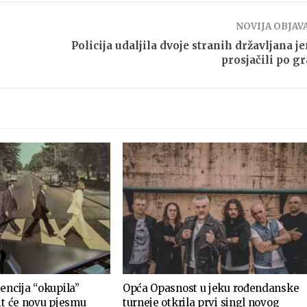
NOVIJA OBJAV
Policija udaljila dvoje stranih državljana je
prosjačili po g
encija “okupila”
Opća Opasnost u jeku rođendanske
it će novu pjesmu
turneje otkrila prvi singl novog