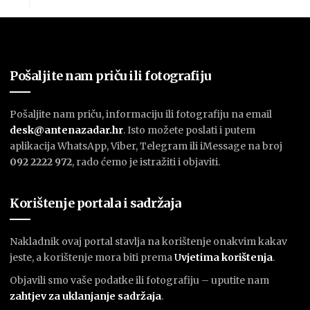
Pošaljite nam priču ili fotografiju
Pošaljite nam priču, informaciju ili fotografiju na email
desk@antenazadar.hr
. Isto možete poslati i putem
aplikacija WhatsApp, Viber, Telegram ili iMessage na broj
092 2222 972
, rado ćemo je istražiti i objaviti.
Korištenje portala i sadržaja
Nakladnik ovaj portal stavlja na korištenje onakvim kakav
jeste, a korištenje mora biti prema
U
vjetima korištenja
.
Objavili smo vaše podatke ili fotografiju – uputite nam
zahtjev za uklanjanje sadržaja
.