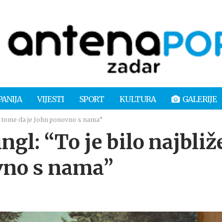
PANIJA
VIJESTI
SPORT
KULTURA
GALERIJE
liže tome da je John ponovno s nama”
ngl: “To je bilo najbliž
vno s nama”