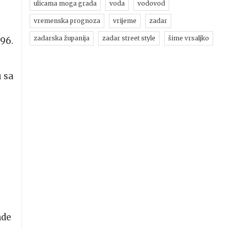
ulicama moga grada
voda
vodovod
vremenska prognoza
vrijeme
zadar
zadarska županija
zadar street style
šime vrsaljko
996.
u sa
ade