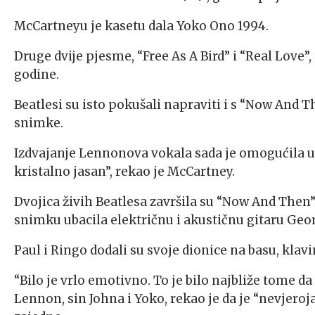
McCartneyu je kasetu dala Yoko Ono 1994.
Druge dvije pjesme, “Free As A Bird” i “Real Love”,
godine.
Beatlesi su isto pokušali napraviti i s “Now And 
snimke.
Izdvajanje Lennonova vokala sada je omogućila um
kristalno jasan”, rekao je McCartney.
Dvojica živih Beatlesa završila su “Now And Then” 
snimku ubacila električnu i akustičnu gitaru Geo
Paul i Ringo dodali su svoje dionice na basu, klav
“Bilo je vrlo emotivno. To je bilo najbliže tome d
Lennon, sin Johna i Yoko, rekao je da je “nevjeroj