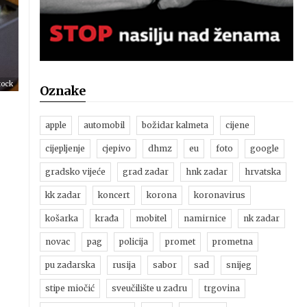
tock
Oznake
apple
automobil
božidar kalmeta
cijene
cijepljenje
cjepivo
dhmz
eu
foto
google
gradsko vijeće
grad zadar
hnk zadar
hrvatska
kk zadar
koncert
korona
koronavirus
košarka
krađa
mobitel
namirnice
nk zadar
novac
pag
policija
promet
prometna
pu zadarska
rusija
sabor
sad
snijeg
stipe miočić
sveučilište u zadru
trgovina