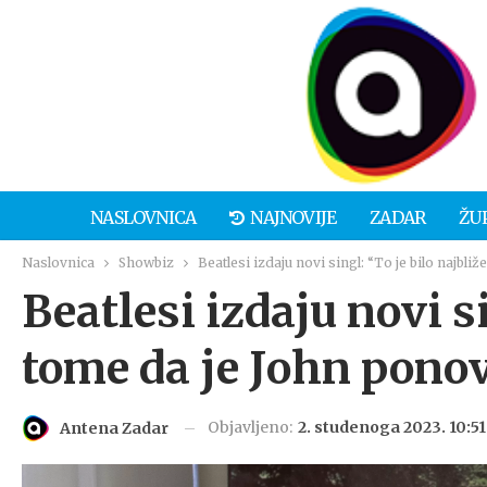
NASLOVNICA
NAJNOVIJE
ZADAR
ŽU
Naslovnica
Showbiz
Beatlesi izdaju novi singl: “To je bilo najb
Beatlesi izdaju novi si
tome da je John pono
Objavljeno:
2. studenoga 2023. 10:51
Antena Zadar