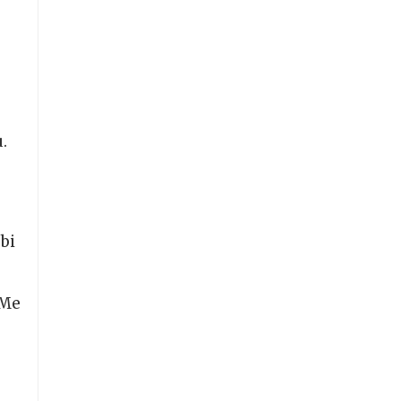
.
bi
 Me