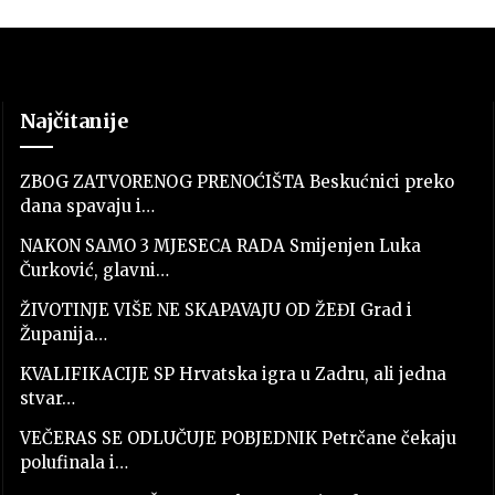
Najčitanije
ZBOG ZATVORENOG PRENOĆIŠTA Beskućnici preko
dana spavaju i…
NAKON SAMO 3 MJESECA RADA Smijenjen Luka
Čurković, glavni…
ŽIVOTINJE VIŠE NE SKAPAVAJU OD ŽEĐI Grad i
Županija…
KVALIFIKACIJE SP Hrvatska igra u Zadru, ali jedna
stvar…
VEČERAS SE ODLUČUJE POBJEDNIK Petrčane čekaju
polufinala i…