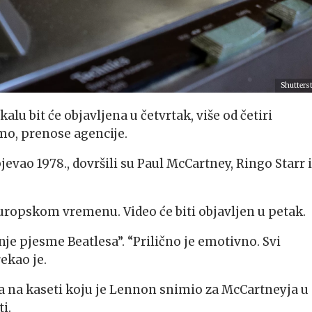
Shutters
 bit će objavljena u četvrtak, više od četiri
mo, prenose agencije.
evao 1978., dovršili su Paul McCartney, Ringo Starr i
europskom vremenu. Video će biti objavljen u petak.
nje pjesme Beatlesa”. “Prilično je emotivno. Svi
ekao je.
a na kaseti koju je Lennon snimio za McCartneyja u
i.