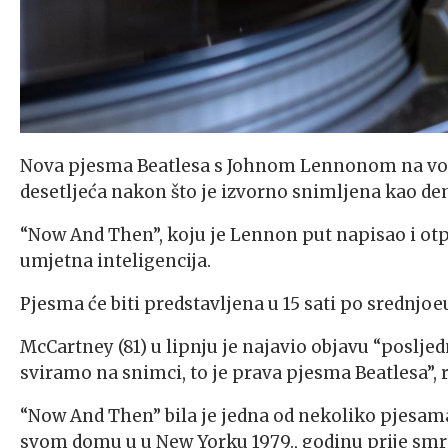
Nova pjesma Beatlesa s Johnom Lennonom na vokalu
desetljeća nakon što je izvorno snimljena kao de
“Now And Then”, koju je Lennon put napisao i otpj
umjetna inteligencija.
Pjesma će biti predstavljena u 15 sati po srednjo
McCartney (81) u lipnju je najavio objavu “posljed
sviramo na snimci, to je prava pjesma Beatlesa”, r
“Now And Then” bila je jedna od nekoliko pjesam
svom domu u u New Yorku 1979., godinu prije smrt