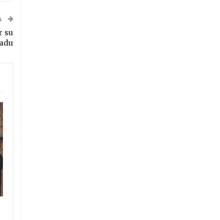
A
r su
radu