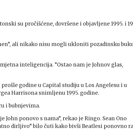
 tonski su pročišćene, dovršene i objavljene 1995. i 1
Then”, ali nikako nisu mogli ukloniti pozadinsku buk
jetna inteligencija. “Ostao nam je Johnov glas,
prošle godine u Capital studiju u Los Angelesu i u
rgea Harrisona snimljenu 1995. godine.
iru i bubnjevima.
a je John ponovo s nama”, rekao je Ringo. Sean Ono
atno dirljivo” bilo čuti kako bivši Beatlesi ponovno r