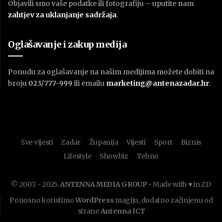
Objavili smo vaše podatke ili fotografiju – uputite nam
zahtjev za uklanjanje sadržaja
.
Oglašavanje i zakup medija
Ponudu za oglašavanje na našim medijima možete dobiti na
broju
023/777-999
ili emailu
marketing@antenazadar.hr
.
Sve vijesti
Zadar
Županija
Vijesti
Sport
Biznis
Lifestyle
Showbiz
Tehno
© 2007. - 2025.
ANTENNA MEDIA GROUP
• Made with ♥ in ZD
Ponosno koristimo
WordPress
magiju, dodatno začinjenu od
strane
Antenna ICT