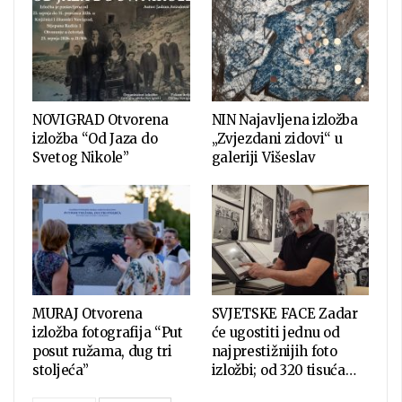
NOVIGRAD Otvorena
NIN Najavljena izložba
izložba “Od Jaza do
„Zvjezdani zidovi“ u
Svetog Nikole”
galeriji Višeslav
MURAJ Otvorena
SVJETSKE FACE Zadar
izložba fotografija “Put
će ugostiti jednu od
posut ružama, dug tri
najprestižnijih foto
stoljeća”
izložbi; od 320 tisuća…