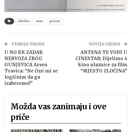
izložba
mas
prozor
STARIJA OBJAVA
NOVIJA OBJAVA
U NO KK ZADAR
ANTENA TE VODI U
NERVOZA ZBOG
CINESTAR; Dijelimo 4
GUNJEVIĆA Arsen
kino ulaznice za film
Travica: “Ne čini mi se
“MJESTO ZLOČINA”
logičnim da ga
izaberemo!”
Možda vas zanimaju i ove
priče