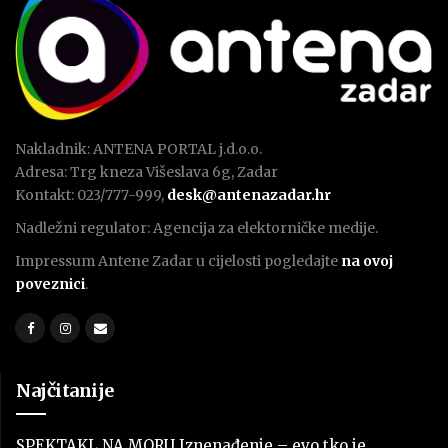
Nakladnik: ANTENA PORTAL j.d.o.o.
Adresa: Trg kneza Višeslava 6g, Zadar
Kontakt: 023/777-999,
desk@antenazadar.hr
Nadležni regulator: Agencija za elektorničke medije.
Impressum Antene Zadar u cijelosti pogledajte
na ovoj
poveznici
.
Najčitanije
SPEKTAKL NA MORU Iznenađenje – evo tko je