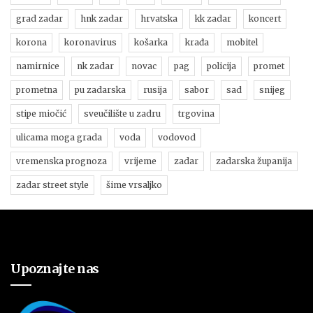
grad zadar
hnk zadar
hrvatska
kk zadar
koncert
korona
koronavirus
košarka
krađa
mobitel
namirnice
nk zadar
novac
pag
policija
promet
prometna
pu zadarska
rusija
sabor
sad
snijeg
stipe miočić
sveučilište u zadru
trgovina
ulicama moga grada
voda
vodovod
vremenska prognoza
vrijeme
zadar
zadarska županija
zadar street style
šime vrsaljko
Upoznajte nas