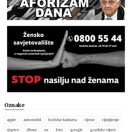
Oznake
apple
automobil
božidar kalmeta
cijene
cijepljenje
cjepivo
dhmz
eu
foto
google
gradsko vijeće