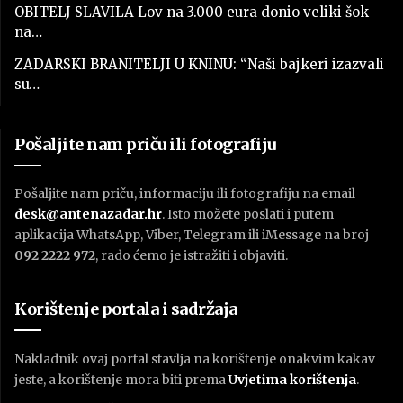
OBITELJ SLAVILA Lov na 3.000 eura donio veliki šok
na…
ZADARSKI BRANITELJI U KNINU: “Naši bajkeri izazvali
su…
Pošaljite nam priču ili fotografiju
Pošaljite nam priču, informaciju ili fotografiju na email
desk@antenazadar.hr
. Isto možete poslati i putem
aplikacija WhatsApp, Viber, Telegram ili iMessage na broj
092 2222 972
, rado ćemo je istražiti i objaviti.
Korištenje portala i sadržaja
Nakladnik ovaj portal stavlja na korištenje onakvim kakav
jeste, a korištenje mora biti prema
U
vjetima korištenja
.