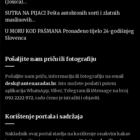
(Josica)…
SUTRA NA PIJACI Fešta autohtonih sorti i zlatnih
maslinovih…
U MORU KOD PAŠMANA Pronađeno tijelo 24-godišnjeg
Slovenca
Pošaljite nam priču ili fotografiju
Pošaljite nam priču, informaciju ili fotografiju na email
desk@antenazadar.hr
. Isto možete poslati i putem
aplikacija WhatsApp, Viber, Telegram ili iMessage na broj
092 2222 972
, rado ćemo je istražiti i objaviti.
Korištenje portala i sadržaja
Nakladnik ovaj portal stavlja na korištenje onakvim kakav