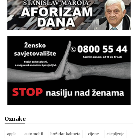
Oznake
apple
automobil
božidar kalmeta
cijene
cijepljenje