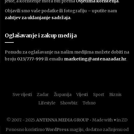
jeste, a korištenje mora biti prema
U
vjetima korištenja
.
Objavili smo vaše podatke ili fotografiju – uputite nam
zahtjev za uklanjanje sadržaja
.
Oglašavanje i zakup medija
Ponudu za oglašavanje na našim medijima možete dobiti na
broju
023/777-999
ili emailu
marketing@antenazadar.hr
.
Sve vijesti
Zadar
Županija
Vijesti
Sport
Biznis
Lifestyle
Showbiz
Tehno
© 2007. - 2025.
ANTENNA MEDIA GROUP
• Made with ♥ in ZD
Ponosno koristimo
WordPress
magiju, dodatno začinjenu od