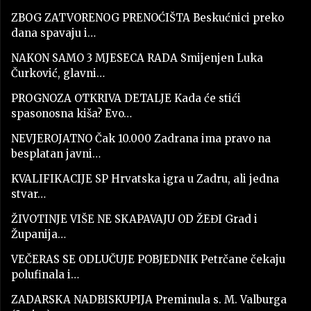
ZBOG ZATVORENOG PRENOĆIŠTA Beskućnici preko
dana spavaju i…
NAKON SAMO 3 MJESECA RADA Smijenjen Luka
Čurković, glavni…
PROGNOZA OTKRIVA DETALJE Kada će stići
spasonosna kiša? Evo…
NEVJEROJATNO Čak 10.000 Zadrana ima pravo na
besplatan javni…
KVALIFIKACIJE SP Hrvatska igra u Zadru, ali jedna
stvar…
ŽIVOTINJE VIŠE NE SKAPAVAJU OD ŽEĐI Grad i
Županija…
VEČERAS SE ODLUČUJE POBJEDNIK Petrčane čekaju
polufinala i…
ZADARSKA NADBISKUPIJA Preminula s. M. Valburga