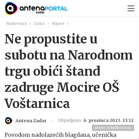
Naslovnica
Zadar
Najave
Ne propustite u
subotu na Narodnom
trgu obići štand
zadruge Mocire OŠ
Voštarnica
Objavljeno:
6. prosinca 2023. 13:32
Antena Zadar
Antena Zadar/Ilustracija
Povodom nadolazećih blagdana, učenička