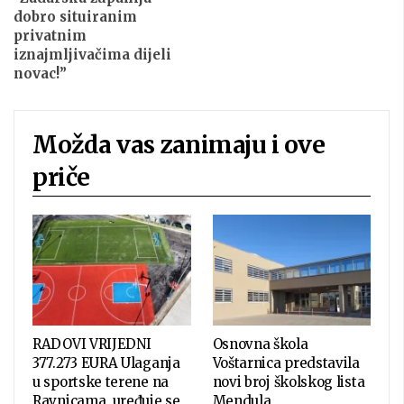
dobro situiranim
privatnim
iznajmljivačima dijeli
novac!”
Možda vas zanimaju i ove
priče
RADOVI VRIJEDNI
Osnovna škola
377.273 EURA Ulaganja
Voštarnica predstavila
u sportske terene na
novi broj školskog lista
Ravnicama, uređuje se
Mendula