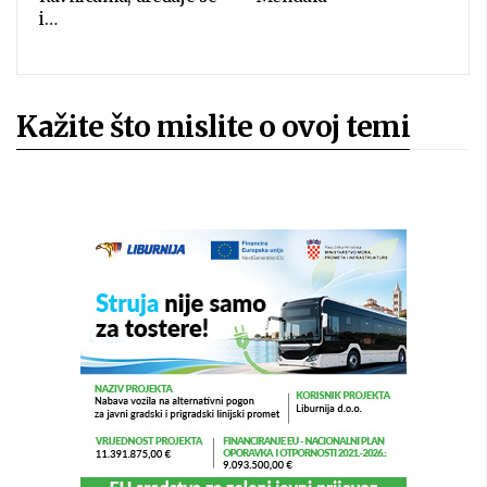
i…
Kažite što mislite o ovoj temi