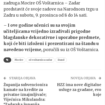
zadruga Mocire OŠ Voštarnica – Zadar
predstavit će svoje radove na Narodnom trgu u
Zadru u subotu, 9. prosinca od 8 do 14 sati.
– I ove godine učenici su sa svojim
učiteljicama vrijedno izrađivali prigodne
blagdanske dekorativne i uporabne predmete,
koji će biti izloženi i prezentirani na štandu u
navedeno vrijeme,
poručili su iz OŠ Voštarnica.
Mocire
oš voštarnica zadar
štand
STARIJA OBJAVA
NOVIJA OBJAVA
Županija subvencionira
HZZ ima nove digitalne
kamate na kredite za
usluge za građane, evo
privatne iznajmljivače;
koje
Vijećnica Mikulandra:
“Zadarska županija