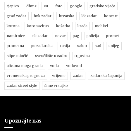
cjepivo
dhmz
eu
foto
google
gradsko vijeće
grad zadar
hnk zadar
hrvatska
kk zadar
koncert
korona
koronavirus
košarka
krađa
mobitel
namirnice
nk zadar
novac
pag
policija
promet
prometna
pu zadarska
rusija
sabor
sad
snijeg
stipe miočić
sveučilište u zadru
trgovina
ulicama moga grada
voda
vodovod
vremenska prognoza
vrijeme
zadar
zadarska županija
zadar street style
šime vrsaljko
Upoznajte nas