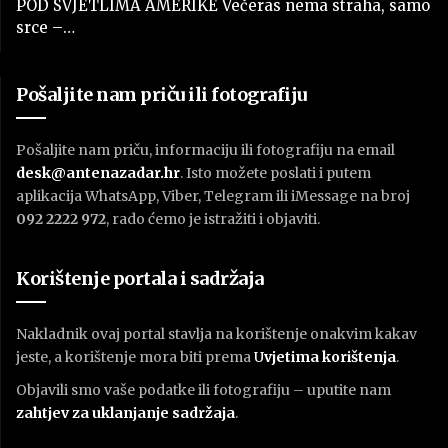
POD SVJETLIMA AMERIKE Večeras nema straha, samo
srce –…
Pošaljite nam priču ili fotografiju
Pošaljite nam priču, informaciju ili fotografiju na email
desk@antenazadar.hr
. Isto možete poslati i putem
aplikacija WhatsApp, Viber, Telegram ili iMessage na broj
092 2222 972
, rado ćemo je istražiti i objaviti.
Korištenje portala i sadržaja
Nakladnik ovaj portal stavlja na korištenje onakvim kakav
jeste, a korištenje mora biti prema
U
vjetima korištenja
.
Objavili smo vaše podatke ili fotografiju – uputite nam
zahtjev za uklanjanje sadržaja
.