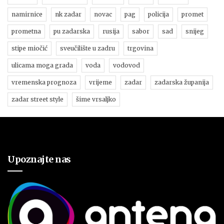
namirnice
nk zadar
novac
pag
policija
promet
prometna
pu zadarska
rusija
sabor
sad
snijeg
stipe miočić
sveučilište u zadru
trgovina
ulicama moga grada
voda
vodovod
vremenska prognoza
vrijeme
zadar
zadarska županija
zadar street style
šime vrsaljko
Upoznajte nas