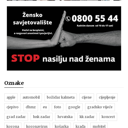
Oznake
apple
automobil
božidar kalmeta
cijene
cijepljenje
cjepivo
dhmz
eu
foto
google
gradsko vijeće
grad zadar
hnk zadar
hrvatska
kk zadar
koncert
korona
koronavirus
košarka
krađa
mobitel