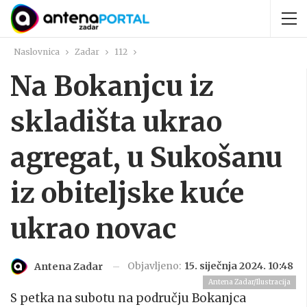
Naslovnica
Zadar
112
Na Bokanjcu iz
skladišta ukrao
agregat, u Sukošanu
iz obiteljske kuće
ukrao novac
Objavljeno:
15. siječnja 2024. 10:48
Antena Zadar
Antena Zadar/Ilustracija
S petka na subotu na području Bokanjca