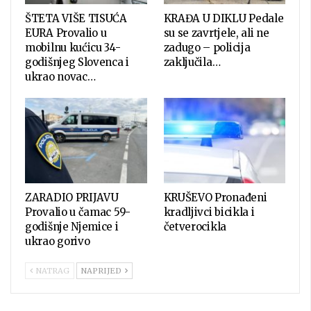
ŠTETA VIŠE TISUĆA
KRAĐA U DIKLU Pedale
EURA Provalio u
su se zavrtjele, ali ne
mobilnu kućicu 34-
zadugo – policija
godišnjeg Slovenca i
zaključila…
ukrao novac…
ZARADIO PRIJAVU
KRUŠEVO Pronađeni
Provalio u čamac 59-
kradljivci bicikla i
godišnje Njemice i
četverocikla
ukrao gorivo
NATRAG
NAPRIJED