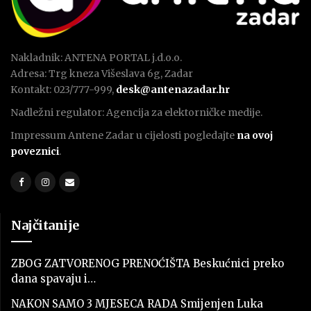
Nakladnik: ANTENA PORTAL j.d.o.o.
Adresa: Trg kneza Višeslava 6g, Zadar
Kontakt: 023/777-999,
desk@antenazadar.hr
Nadležni regulator: Agencija za elektorničke medije.
Impressum Antene Zadar u cijelosti pogledajte
na ovoj
poveznici
.
Najčitanije
ZBOG ZATVORENOG PRENOĆIŠTA Beskućnici preko
dana spavaju i…
NAKON SAMO 3 MJESECA RADA Smijenjen Luka