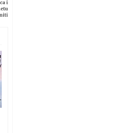
ca i
metu
niti