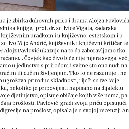
a je zbirka duhovnih priča i drama Alojza Pavlović
nika knjige, prof. dr. sc. Ivice Vigata, zadarska
 književnim uradkom i u književno-estetskom i u
. Ivo Mijo Andrić, književnik i književni kritičar te
be
Alojz Pavlović ukazuje na to da zaboravljamo tko
aćamo… Čovjek kao živo biće nije mjera svega, već 
amo u jedinstvu s prirodom i svime što ona nudi na
raćim ili dužim življenjem. Tko to ne razumije i ne
a ugrožava prirodne skladnosti, riječi su Ive Mije
u, nekoliko je pripovijesti napisano na dijalektu
voje djetinjstvo, opisuje običaje kojih više nema, pa
đaja prošlosti. Pavlović gradi svoju priču opisujući
digresije na prošlost, opisala je u svojoj recenziji A