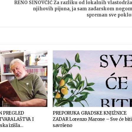
RENO SINOVČIĆ Za razliku od lokalnih vlastodrža
njihovih pijuna, ja sam zadarskom nogo
spreman sve poklo
N PREGLED
PREPORUKA GRADSKE KNJIŽNICE
TVARALAŠTVA I
ZADAR Lorenzo Marone – Sve će biti
ska izišla…
savršeno