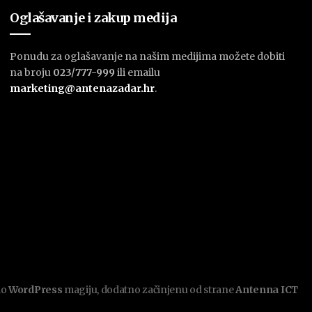
Oglašavanje i zakup medija
Ponudu za oglašavanje na našim medijima možete dobiti
na broju
023/777-999
ili emailu
marketing@antenazadar.hr
.
mo
WordPress
magiju, dodatno začinjenu od strane
Antenna ICT