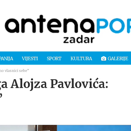
PANIJA
VIJESTI
SPORT
KULTURA
GALERIJE
mo vlasnici sebe”
a Alojza Pavlovića:
”