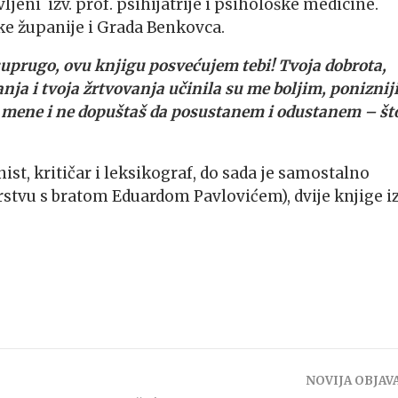
ljeni izv. prof. psihijatrije i psihološke medicine.
ke županije i Grada Benkovca.
uprugo, ovu knjigu posvećujem tebi! Tvoja dobrota,
anja i tvoja žrtvovanja učinila su me boljim, ponizni
uz mene i ne dopuštaš da posustanem i odustanem – št
nist, kritičar i leksikograf, do sada je samostalno
orstvu s bratom Eduardom Pavlovićem), dvije knjige i
NOVIJA OBJAV