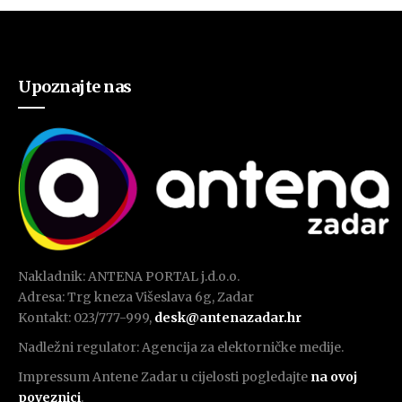
Upoznajte nas
Nakladnik: ANTENA PORTAL j.d.o.o.
Adresa: Trg kneza Višeslava 6g, Zadar
Kontakt: 023/777-999,
desk@antenazadar.hr
Nadležni regulator: Agencija za elektorničke medije.
Impressum Antene Zadar u cijelosti pogledajte
na ovoj
poveznici
.