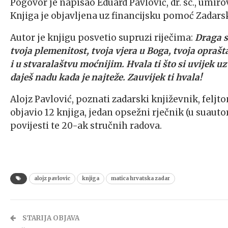
Pogovor je napisao Eduard Pavlović, dr. sc., umirov
Knjiga je objavljena uz financijsku pomoć Zadars
Autor je knjigu posvetio supruzi riječima:
Draga s
tvoja plemenitost, tvoja vjera u Boga, tvoja oprašt
i u stvaralaštvu moćnijim. Hvala ti što si uvijek 
daješ nadu kada je najteže. Zauvijek ti hvala!
Alojz Pavlović, poznati zadarski književnik, feljto
objavio 12 knjiga, jedan opsežni rječnik (u suaut
povijesti te 20-ak stručnih radova.
alojz pavlovic
knjiga
matica hrvatska zadar
STARIJA OBJAVA