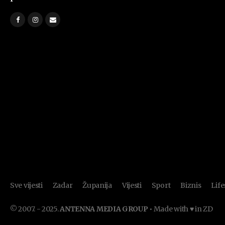
Sve vijesti
Zadar
Županija
Vijesti
Sport
Biznis
Life
© 2007. - 2025.
ANTENNA MEDIA GROUP
• Made with ♥ in ZD