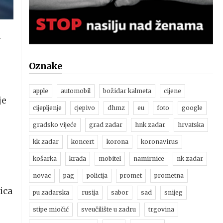
a
Oznake
apple
automobil
božidar kalmeta
cijene
je
cijepljenje
cjepivo
dhmz
eu
foto
google
gradsko vijeće
grad zadar
hnk zadar
hrvatska
kk zadar
koncert
korona
koronavirus
košarka
krađa
mobitel
namirnice
nk zadar
novac
pag
policija
promet
prometna
nica
pu zadarska
rusija
sabor
sad
snijeg
stipe miočić
sveučilište u zadru
trgovina