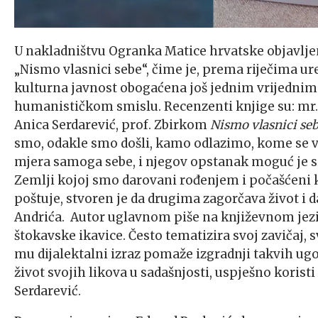
U nakladništvu Ogranka Matice hrvatske objavljen
„Nismo vlasnici sebe“, čime je, prema riječima ured
kulturna javnost obogaćena još jednim vrijednim
humanističkom smislu. Recenzenti knjige su: mr. sc
Anica Serdarević, prof. Zbirkom
Nismo vlasnici se
smo, odakle smo došli, kamo odlazimo, kome se vr
mjera samoga sebe, i njegov opstanak moguć je s
Zemlji kojoj smo darovani rođenjem i počašćeni k
poštuje, stvoren je da drugima zagorčava život i d
Andrića. Autor uglavnom piše na književnom jezik
štokavske ikavice. Često tematizira svoj zavičaj, s
mu dijalektalni izraz pomaže izgradnji takvih ugo
život svojih likova u sadašnjosti, uspješno koristi 
Serdarević.