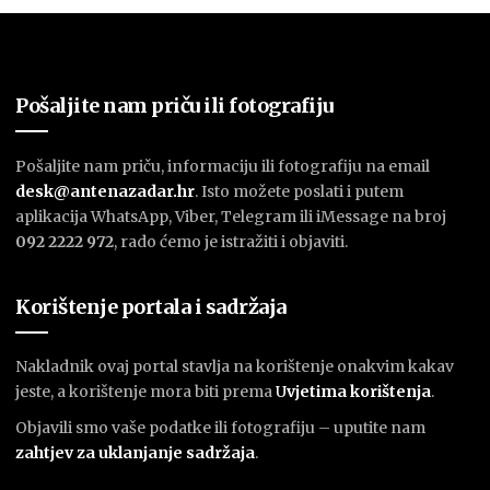
Pošaljite nam priču ili fotografiju
Pošaljite nam priču, informaciju ili fotografiju na email
desk@antenazadar.hr
. Isto možete poslati i putem
aplikacija WhatsApp, Viber, Telegram ili iMessage na broj
092 2222 972
, rado ćemo je istražiti i objaviti.
Korištenje portala i sadržaja
Nakladnik ovaj portal stavlja na korištenje onakvim kakav
jeste, a korištenje mora biti prema
U
vjetima korištenja
.
Objavili smo vaše podatke ili fotografiju – uputite nam
zahtjev za uklanjanje sadržaja
.