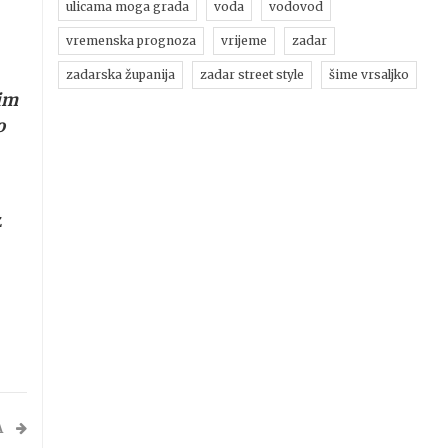
ulicama moga grada
voda
vodovod
vremenska prognoza
vrijeme
zadar
zadarska županija
zadar street style
šime vrsaljko
jim
o
z
A