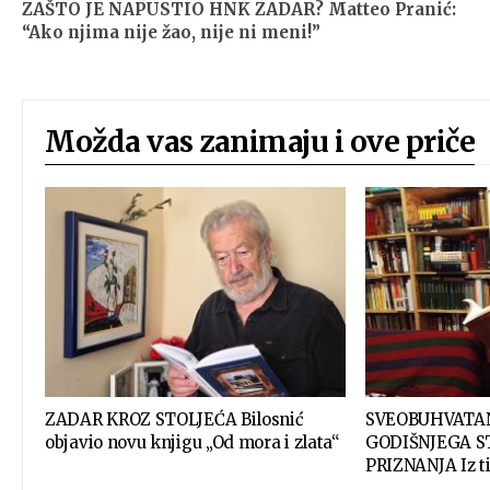
ZAŠTO JE NAPUSTIO HNK ZADAR? Matteo Pranić:
“Ako njima nije žao, nije ni meni!”
Možda vas zanimaju i ove priče
ZADAR KROZ STOLJEĆA Bilosnić
SVEOBUHVATA
objavio novu knjigu „Od mora i zlata“
GODIŠNJEGA S
PRIZNANJA Iz ti