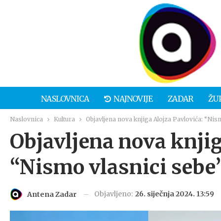
NASLOVNICA
NAJNOVIJE
ZADAR
ŽU
Naslovnica
Kultura
Objavljena nova knjiga Alojza Pavlovića: “Nis
Objavljena nova knjig
“Nismo vlasnici sebe
Objavljeno:
26. siječnja 2024. 13:59
Antena Zadar