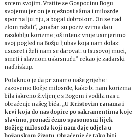
srcem svojim. Vratite se Gospodinu Bogu
svojemu jer on je nježnost sâma i milosrđe,
spor na ljutnju, a bogat dobrotom. On se nad
zlom ražali“, „snažan su poziv svima da u
razdoblju korizme još intenzivnije usmjerimo
svoj pogled na Božju ljubav koja nam dolazi
ususret i želi nam se darovati u Isusovoj muci,
smrti i slavnom uskrsnuću“, rekao je zadarski
nadbiskup.
Potaknuo je da priznamo naše grijehe i
zazovemo Božje milosrđe, kako bi nam korizma
bila iskreno življenje s Bogom i vodila nas u
obraćenje našeg bića
. „U Kristovim ranama i
krvi koja do nas dopire po sakramentima koje
slavimo, pronaći ćemo spasonosni lijek
Božjeg milosrđa koji nam daje udjela u
božanskom životu. Obraćenje će tako biti