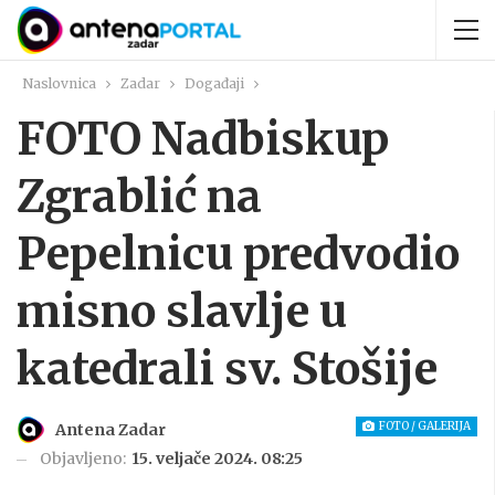
Naslovnica
Zadar
Događaji
FOTO Nadbiskup
Zgrablić na
Pepelnicu predvodio
misno slavlje u
katedrali sv. Stošije
FOTO / GALERIJA
Antena Zadar
Objavljeno:
15. veljače 2024. 08:25