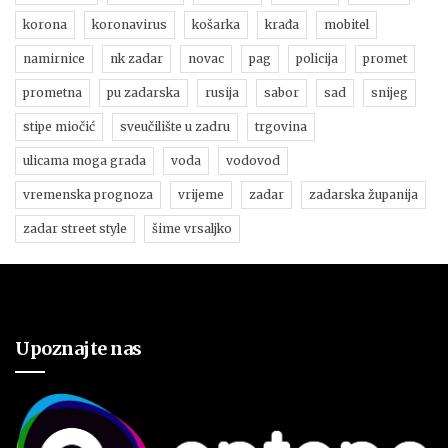
korona
koronavirus
košarka
krađa
mobitel
namirnice
nk zadar
novac
pag
policija
promet
prometna
pu zadarska
rusija
sabor
sad
snijeg
stipe miočić
sveučilište u zadru
trgovina
ulicama moga grada
voda
vodovod
vremenska prognoza
vrijeme
zadar
zadarska županija
zadar street style
šime vrsaljko
Upoznajte nas