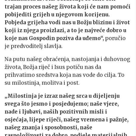
trajan proces našeg života koji će nam pomoći
pobijediti grijeh u njegovom korijenu.
Pobjeda grijeha vodi nas u Božju blizinu i život
koji iz njega proizlazi, a to je najveće dobro u
koje nas Gospodin poziva da uđemo“,
poručio
je predvoditelj slavlja.
Na putu našeg obraćenja, nastojanja i duhovnog
života, Božja riječ i Isus potiču nas da
prihvatimo sredstva koja nas vode do cilja. To
su milostinja, molitva i post.
„Milostinja je izraz našeg srca u dijeljenju
svega što jesmo i posjedujemo; naše vjere,
nade i ljubavi, naših pozitivnih misli i
osjećaja, lijepe riječi, našeg vremena i pažnje,
našeg znanja i sposobnosti, naše
raspoloživosti za dobro, podjele materijalnih