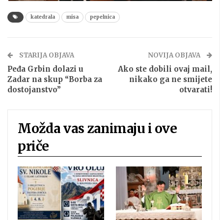
katedrala
misa
pepelnica
STARIJA OBJAVA
NOVIJA OBJAVA
Peđa Grbin dolazi u
Ako ste dobili ovaj mail,
Zadar na skup “Borba za
nikako ga ne smijete
dostojanstvo”
otvarati!
Možda vas zanimaju i ove
priče