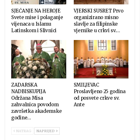
SJEĆANJE NA HEROJE
VJERSKI SUSRET Prvo
Svete mise i polaganje
organizirano misno
vijenaca u Islamu
slavlje za filipinske
Latinskom i Slivnici
vjernike u crkvi sv.…
ZADARSKA
SMILJEVAC
NADBISKUPIJA
Proslavljeno 25 godina
Održana Misa
od posvete crkve sv.
zahvalnica povodom
Ante
završetka akademske
godine…
NATRAG
NAPRIJED