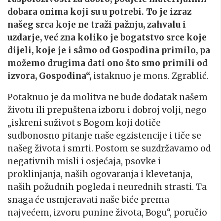
dobara onima koji su u potrebi. To je izraz
našeg srca koje ne traži pažnju, zahvalu i
uzdarje, već zna koliko je bogatstvo srce koje
dijeli, koje je i sâmo od Gospodina primilo, pa
možemo drugima dati ono što smo primili od
izvora, Gospodina“,
istaknuo je mons. Zgrablić.
Potaknuo je da molitva ne bude dodatak našem
životu ili prepuštena izboru i dobroj volji, nego
„iskreni suživot s Bogom koji dotiče
sudbonosno pitanje naše egzistencije i tiče se
našeg života i smrti. Postom se suzdržavamo od
negativnih misli i osjećaja, psovke i
proklinjanja, naših ogovaranja i klevetanja,
naših požudnih pogleda i neurednih strasti. Ta
snaga će usmjeravati naše biće prema
najvećem, izvoru punine života, Bogu“, poručio