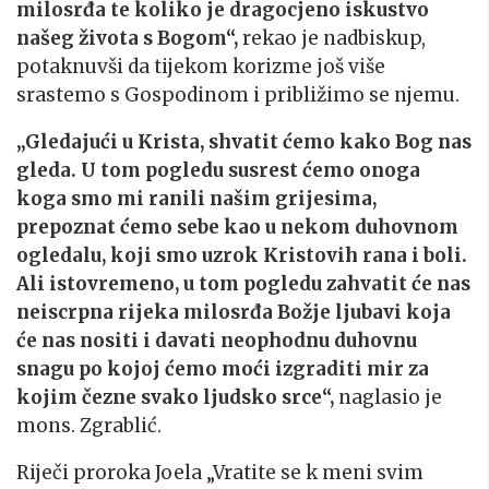
milosrđa te koliko je dragocjeno iskustvo
našeg života s Bogom“,
rekao je nadbiskup,
potaknuvši da tijekom korizme još više
srastemo s Gospodinom i približimo se njemu.
„Gledajući u Krista, shvatit ćemo kako Bog nas
gleda. U tom pogledu susrest ćemo onoga
koga smo mi ranili našim grijesima,
prepoznat ćemo sebe kao u nekom duhovnom
ogledalu, koji smo uzrok Kristovih rana i boli.
Ali istovremeno, u tom pogledu zahvatit će nas
neiscrpna rijeka milosrđa Božje ljubavi koja
će nas nositi i davati neophodnu duhovnu
snagu po kojoj ćemo moći izgraditi mir za
kojim čezne svako ljudsko srce“,
naglasio je
mons. Zgrablić.
Riječi proroka Joela „Vratite se k meni svim