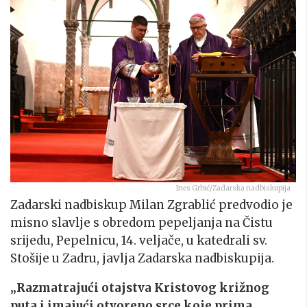
Ines Grbić/Zadarska nadbiskupija
Zadarski nadbiskup Milan Zgrablić predvodio je
misno slavlje s obredom pepeljanja na Čistu
srijedu, Pepelnicu, 14. veljače, u katedrali sv.
Stošije u Zadru, javlja Zadarska nadbiskupija.
„Razmatrajući otajstva Kristovog križnog
puta i imajući otvoreno srce koje prima