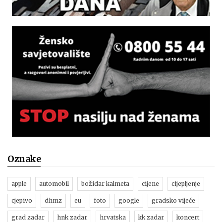
Oznake
apple
automobil
božidar kalmeta
cijene
cijepljenje
cjepivo
dhmz
eu
foto
google
gradsko vijeće
grad zadar
hnk zadar
hrvatska
kk zadar
koncert