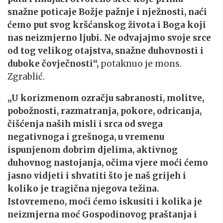
snažne poticaje Božje pažnje i nježnosti, naći
ćemo put svog kršćanskog života i Boga koji
nas neizmjerno ljubi. Ne odvajajmo svoje srce
od tog velikog otajstva, snažne duhovnosti i
duboke čovječnosti“,
potaknuo je mons.
Zgrablić.
„U korizmenom ozračju sabranosti, molitve,
pobožnosti, razmatranja, pokore, odricanja,
čišćenja naših misli i srca od svega
negativnoga i grešnoga, u vremenu
ispunjenom dobrim djelima, aktivnog
duhovnog nastojanja, očima vjere moći ćemo
jasno vidjeti i shvatiti što je naš grijeh i
koliko je tragična njegova težina.
Istovremeno, moći ćemo iskusiti i kolika je
neizmjerna moć Gospodinovog praštanja i