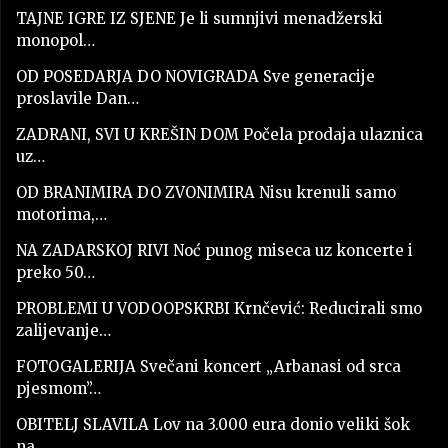
TAJNE IGRE IZ SJENE Je li sumnjivi menadžerski
monopol…
OD POSEDARJA DO NOVIGRADA Sve generacije
proslavile Dan…
ZADRANI, SVI U KREŠIN DOM Počela prodaja ulaznica
uz…
OD BRANIMIRA DO ZVONIMIRA Nisu krenuli samo
motorima,…
NA ZADARSKOJ RIVI Noć punog miseca uz koncerte i
preko 50…
PROBLEMI U VODOOPSKRBI Krnčević: Reducirali smo
zalijevanje…
FOTOGALERIJA Svečani koncert „Arbanasi od srca
pjesmom”…
OBITELJ SLAVILA Lov na 3.000 eura donio veliki šok
na…