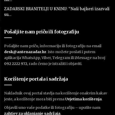
ZADARSKI BRANITELJI U KNINU: “Naši bajkeri izazvali
su…
Pošaljite nam priču ili fotografiju
Pošaljite nam priču, informaciju ili fotografiju na email
desk@antenazadar.hr
. Isto možete poslati i putem
aplikacija WhatsApp, Viber, Telegram ili iMessage na broj
092 2222 972
, rado ćemo je istražiti i objaviti.
Korištenje portala i sadržaja
Nakladnik ovaj portal stavlja na korištenje onakvim kakav
jeste, a korištenje mora biti prema
U
vjetima korištenja
.
Objavili smo vaše podatke ili fotografiju – uputite nam
zahtjev za uklanjanje sadržaja
.