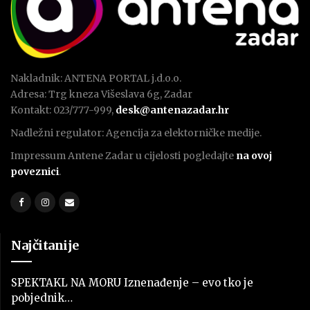
Nakladnik: ANTENA PORTAL j.d.o.o.
Adresa: Trg kneza Višeslava 6g, Zadar
Kontakt: 023/777-999,
desk@antenazadar.hr
Nadležni regulator: Agencija za elektorničke medije.
Impressum Antene Zadar u cijelosti pogledajte
na ovoj
poveznici
.
Najčitanije
SPEKTAKL NA MORU Iznenađenje – evo tko je
pobjednik…