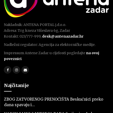
Nakladnik: ANTENA PORTAL j.d.o.o.
Adresa: Trg kneza Višeslava 6g, Zadar
Kontakt: 023/777-999,
desk@antenazadar.hr
Nadležni regulator: Agencija za elektorničke medije.
Impressum Antene Zadar u cijelosti pogledajte
na ovoj
poveznici
.
Najčitanije
ZBOG ZATVORENOG PRENOĆIŠTA Beskućnici preko
dana spavaju i…