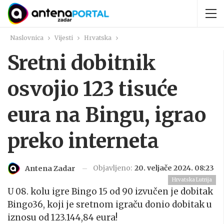
Naslovnica
Vijesti
Hrvatska
Sretni dobitnik
osvojio 123 tisuće
eura na Bingu, igrao
preko interneta
Objavljeno:
20. veljače 2024. 08:23
Antena Zadar
Hrvatska Lutrija
U 08. kolu igre Bingo 15 od 90 izvučen je dobitak
Bingo36, koji je sretnom igraču donio dobitak u
iznosu od 123.144,84 eura!