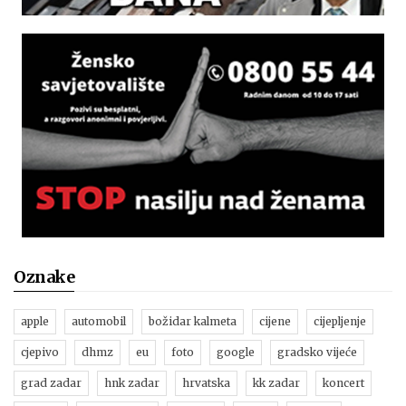
Oznake
apple
automobil
božidar kalmeta
cijene
cijepljenje
cjepivo
dhmz
eu
foto
google
gradsko vijeće
grad zadar
hnk zadar
hrvatska
kk zadar
koncert