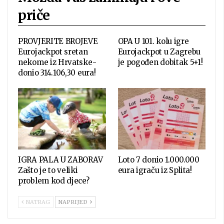
priče
PROVJERITE BROJEVE
OPA U 101. kolu igre
Eurojackpot sretan
Eurojackpot u Zagrebu
nekome iz Hrvatske-
je pogođen dobitak 5+1!
donio 314.106,30 eura!
IGRA PALA U ZABORAV
Loto 7 donio 1.000.000
Zašto je to veliki
eura igraču iz Splita!
problem kod djece?
NATRAG
NAPRIJED