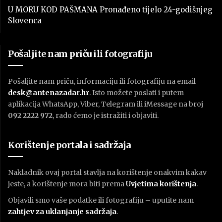
U MORU KOD PAŠMANA Pronađeno tijelo 24-godišnjeg
Slovenca
Pošaljite nam priču ili fotografiju
Pošaljite nam priču, informaciju ili fotografiju na email
desk@antenazadar.hr
. Isto možete poslati i putem
aplikacija WhatsApp, Viber, Telegram ili iMessage na broj
092 2222 972
, rado ćemo je istražiti i objaviti.
Korištenje portala i sadržaja
Nakladnik ovaj portal stavlja na korištenje onakvim kakav
jeste, a korištenje mora biti prema
U
vjetima korištenja
.
Objavili smo vaše podatke ili fotografiju – uputite nam
zahtjev za uklanjanje sadržaja
.