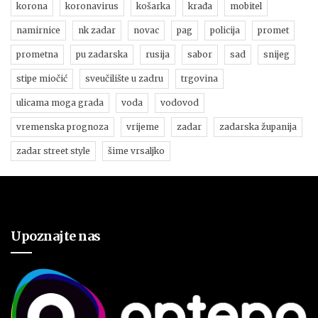
korona
koronavirus
košarka
krađa
mobitel
namirnice
nk zadar
novac
pag
policija
promet
prometna
pu zadarska
rusija
sabor
sad
snijeg
stipe miočić
sveučilište u zadru
trgovina
ulicama moga grada
voda
vodovod
vremenska prognoza
vrijeme
zadar
zadarska županija
zadar street style
šime vrsaljko
Upoznajte nas