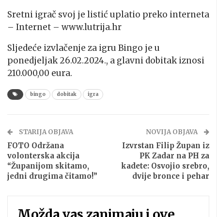
Sretni igrač svoj je listić uplatio preko interneta
– Internet – www.lutrija.hr
Sljedeće izvlačenje za igru Bingo je u
ponedjeljak 26.02.2024., a glavni dobitak iznosi
210.000,00 eura.
bingo
dobitak
igra
STARIJA OBJAVA
NOVIJA OBJAVA
FOTO Održana
Izvrstan Filip Župan iz
volonterska akcija
PK Zadar na PH za
“Županijom skitamo,
kadete: Osvojio srebro,
jedni drugima čitamo!”
dvije bronce i pehar
Možda vas zanimaju i ove