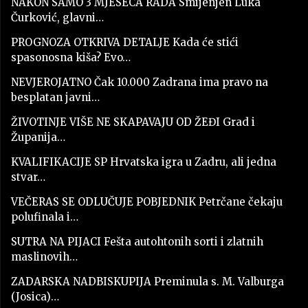
NAKON SAMO 3 MJESECA RADA Smijenjen Luka
Čurković, glavni…
PROGNOZA OTKRIVA DETALJE Kada će stići
spasonosna kiša? Evo…
NEVJEROJATNO Čak 10.000 Zadrana ima pravo na
besplatan javni…
ŽIVOTINJE VIŠE NE SKAPAVAJU OD ŽEĐI Grad i
Županija…
KVALIFIKACIJE SP Hrvatska igra u Zadru, ali jedna
stvar…
VEČERAS SE ODLUČUJE POBJEDNIK Petrčane čekaju
polufinala i…
SUTRA NA PIJACI Fešta autohtonih sorti i zlatnih
maslinovih…
ZADARSKA NADBISKUPIJA Preminula s. M. Valburga
(Josica)…