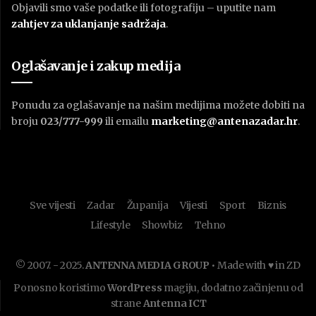
Objavili smo vaše podatke ili fotografiju – uputite nam
zahtjev za uklanjanje sadržaja
.
Oglašavanje i zakup medija
Ponudu za oglašavanje na našim medijima možete dobiti na
broju
023/777-999
ili emailu
marketing@antenazadar.hr
.
Sve vijesti
Zadar
Županija
Vijesti
Sport
Biznis
Lifestyle
Showbiz
Tehno
© 2007. - 2025.
ANTENNA MEDIA GROUP
• Made with ♥ in ZD
Ponosno koristimo
WordPress
magiju, dodatno začinjenu od
strane
Antenna ICT