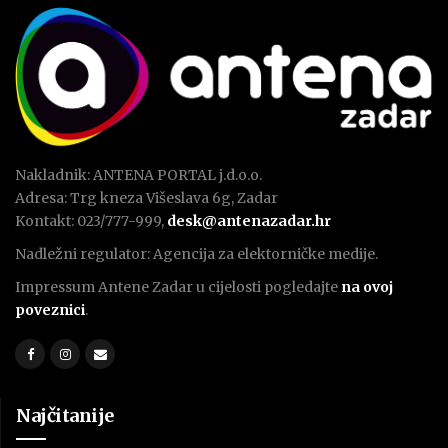
Nakladnik: ANTENA PORTAL j.d.o.o.
Adresa: Trg kneza Višeslava 6g, Zadar
Kontakt: 023/777-999,
desk@antenazadar.hr
Nadležni regulator: Agencija za elektorničke medije.
Impressum Antene Zadar u cijelosti pogledajte
na ovoj
poveznici
.
Najčitanije