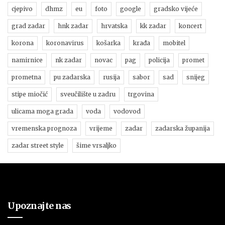
cjepivo
dhmz
eu
foto
google
gradsko vijeće
grad zadar
hnk zadar
hrvatska
kk zadar
koncert
korona
koronavirus
košarka
krađa
mobitel
namirnice
nk zadar
novac
pag
policija
promet
prometna
pu zadarska
rusija
sabor
sad
snijeg
stipe miočić
sveučilište u zadru
trgovina
ulicama moga grada
voda
vodovod
vremenska prognoza
vrijeme
zadar
zadarska županija
zadar street style
šime vrsaljko
Upoznajte nas