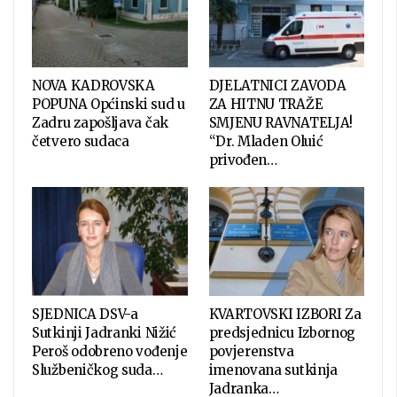
NOVA KADROVSKA
DJELATNICI ZAVODA
POPUNA Općinski sud u
ZA HITNU TRAŽE
Zadru zapošljava čak
SMJENU RAVNATELJA!
četvero sudaca
“Dr. Mladen Oluić
privođen…
SJEDNICA DSV-a
KVARTOVSKI IZBORI Za
Sutkinji Jadranki Nižić
predsjednicu Izbornog
Peroš odobreno vođenje
povjerenstva
Službeničkog suda…
imenovana sutkinja
Jadranka…