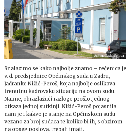
Antena Zadar/Arhiva
Snalazimo se kako najbolje znamo – rečenica je
v. d. predsjednice Općinskog suda u Zadru,
Jadranke Nižić-Peroš, koja najbolje oslikava
trenutnu kadrovsku situaciju na ovom sudu.
Naime, obrazlažući razloge prošlotjednog
otkaza jednoj sutkinji, Nižić-Peroš pojasnila
nam je i kakvo je stanje na Općinskom sudu
vezano za broj sudaca te koliko bi ih, s obzirom
na opseg poslova, trebali imati.