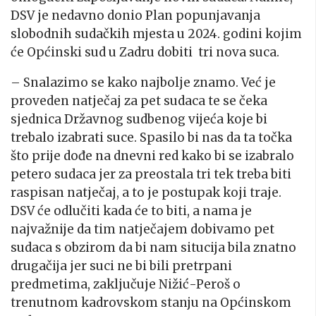
DSV je nedavno donio Plan popunjavanja
slobodnih sudačkih mjesta u 2024. godini kojim
će Općinski sud u Zadru dobiti tri nova suca.
– Snalazimo se kako najbolje znamo. Već je
proveden natječaj za pet sudaca te se čeka
sjednica Državnog sudbenog vijeća koje bi
trebalo izabrati suce. Spasilo bi nas da ta točka
što prije dođe na dnevni red kako bi se izabralo
petero sudaca jer za preostala tri tek treba biti
raspisan natječaj, a to je postupak koji traje.
DSV će odlučiti kada će to biti, a nama je
najvažnije da tim natječajem dobivamo pet
sudaca s obzirom da bi nam situcija bila znatno
drugačija jer suci ne bi bili pretrpani
predmetima, zaključuje Nižić-Peroš o
trenutnom kadrovskom stanju na Općinskom