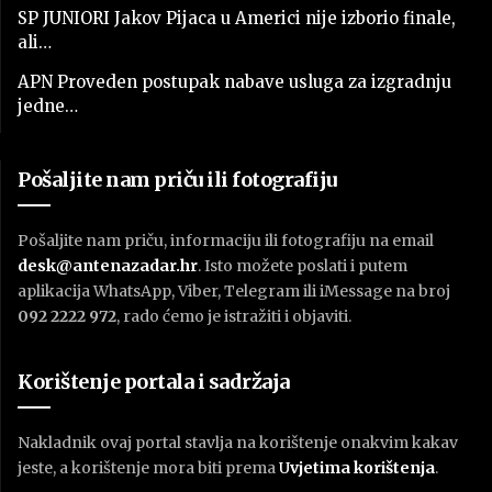
SP JUNIORI Jakov Pijaca u Americi nije izborio finale,
ali…
APN Proveden postupak nabave usluga za izgradnju
jedne…
Pošaljite nam priču ili fotografiju
Pošaljite nam priču, informaciju ili fotografiju na email
desk@antenazadar.hr
. Isto možete poslati i putem
aplikacija WhatsApp, Viber, Telegram ili iMessage na broj
092 2222 972
, rado ćemo je istražiti i objaviti.
Korištenje portala i sadržaja
Nakladnik ovaj portal stavlja na korištenje onakvim kakav
jeste, a korištenje mora biti prema
U
vjetima korištenja
.