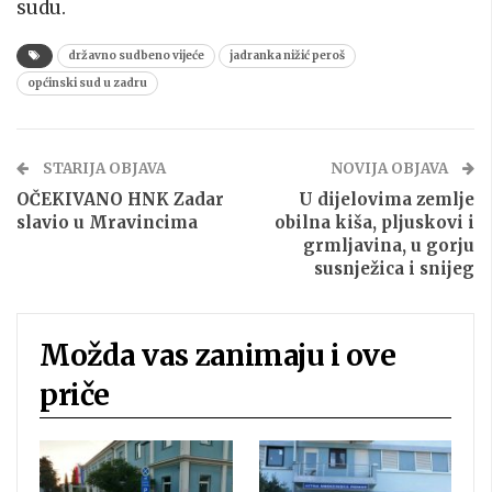
sudu.
državno sudbeno vijeće
jadranka nižić peroš
općinski sud u zadru
STARIJA OBJAVA
NOVIJA OBJAVA
OČEKIVANO HNK Zadar
U dijelovima zemlje
slavio u Mravincima
obilna kiša, pljuskovi i
grmljavina, u gorju
susnježica i snijeg
Možda vas zanimaju i ove
priče