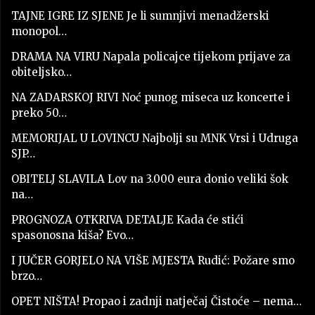
TAJNE IGRE IZ SJENE Je li sumnjivi menadžerski
monopol…
DRAMA NA VIRU Napala policajce tijekom prijave za
obiteljsko…
NA ZADARSKOJ RIVI Noć punog miseca uz koncerte i
preko 50…
MEMORIJAL U LOVINCU Najbolji su MNK Vrsi i Udruga
SJP…
OBITELJ SLAVILA Lov na 3.000 eura donio veliki šok
na…
PROGNOZA OTKRIVA DETALJE Kada će stići
spasonosna kiša? Evo…
I JUČER GORJELO NA VIŠE MJESTA Rudić: Požare smo
brzo…
OPET NIŠTA! Propao i zadnji natječaj Čistoće – nema…