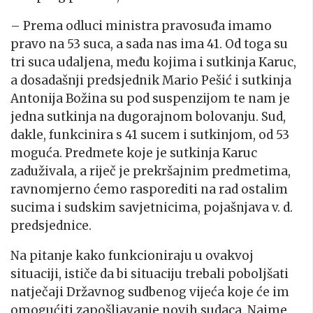
– Prema odluci ministra pravosuđa imamo
pravo na 53 suca, a sada nas ima 41. Od toga su
tri suca udaljena, među kojima i sutkinja Karuc,
a dosadašnji predsjednik Mario Pešić i sutkinja
Antonija Božina su pod suspenzijom te nam je
jedna sutkinja na dugorajnom bolovanju. Sud,
dakle, funkcinira s 41 sucem i sutkinjom, od 53
moguća. Predmete koje je sutkinja Karuc
zaduživala, a riječ je prekršajnim predmetima,
ravnomjerno ćemo rasporediti na rad ostalim
sucima i sudskim savjetnicima, pojašnjava v. d.
predsjednice.
Na pitanje kako funkcioniraju u ovakvoj
situaciji, ističe da bi situaciju trebali poboljšati
natječaji Državnog sudbenog vijeća koje će im
omogućiti zapošljavanje novih sudaca. Naime,