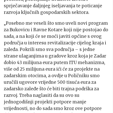
sprječavanje daljnjeg iseljavanja te poticanje
razvoja ključnih gospodarskih sektora.
„Posebno me veseli što smo uveli novi program
za Bukovicu i Ravne Kotare koji nije postojao do
sada, a na koji će se moći javiti općine s ovog
područja u interesu revitalizacije cijelog kraja i
zaleđa. Pokrili smo sva područja – s jedne
strane ulaganjima u gradove kroz koja je Zadar
dobio 43 milijuna eura putem ITU mehanizma,
više od 25 milijuna eura ići će za projekte na
zadarskim otocima, a ovdje u Poličniku smo
uručili ugovore vrijedne 500 tisuća eura za
zadarsko zaleđe što će biti trajna podrška za
razvoj. Treba naglasiti da su ovo su
jednogodišnji projekti potpore manje
vrijednosti, no do sada smo kroz ove potpore