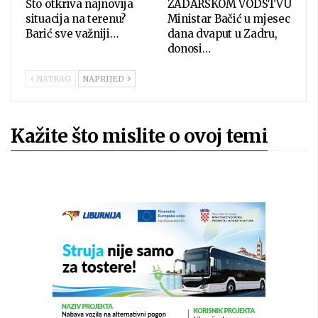
Što otkriva najnovija
ZADARSKOM VODSTVU
situacija na terenu?
Ministar Bačić u mjesec
Barić sve važniji…
dana dvaput u Zadru,
donosi…
NATRAG
NAPRIJED
Kažite što mislite o ovoj temi