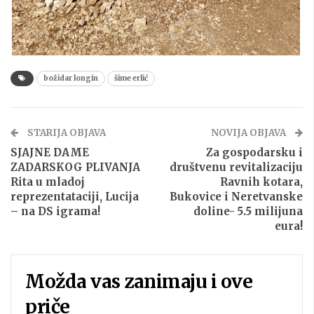
božidar longin
šime erlić
STARIJA OBJAVA
NOVIJA OBJAVA
SJAJNE DAME
Za gospodarsku i
ZADARSKOG PLIVANJA
društvenu revitalizaciju
Rita u mladoj
Ravnih kotara,
reprezentataciji, Lucija
Bukovice i Neretvanske
– na DS igrama!
doline- 5.5 milijuna
eura!
Možda vas zanimaju i ove
priče