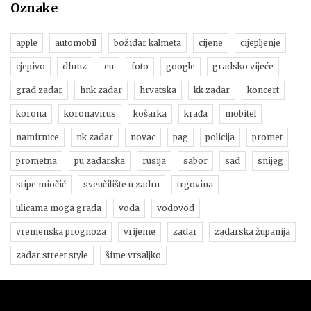
Oznake
apple
automobil
božidar kalmeta
cijene
cijepljenje
cjepivo
dhmz
eu
foto
google
gradsko vijeće
grad zadar
hnk zadar
hrvatska
kk zadar
koncert
korona
koronavirus
košarka
krađa
mobitel
namirnice
nk zadar
novac
pag
policija
promet
prometna
pu zadarska
rusija
sabor
sad
snijeg
stipe miočić
sveučilište u zadru
trgovina
ulicama moga grada
voda
vodovod
vremenska prognoza
vrijeme
zadar
zadarska županija
zadar street style
šime vrsaljko