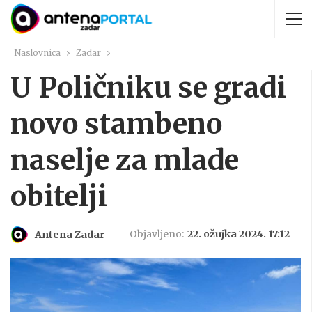
Naslovnica
Zadar
U Poličniku se gradi
novo stambeno
naselje za mlade
obitelji
Objavljeno:
22. ožujka 2024. 17:12
Antena Zadar