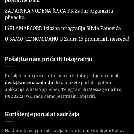
proslavile Dan…
ZADARSKA VODENA ŠPICA PK Zadar organizira
plivačko…
IŠKI AMARCORD Izložba fotografija Silvia Panovića
U SAMO JEDNOM DANU U Zadru 16 prometnih nesreća!
Pošaljite nam priču ili fotografiju
Pošaljite nam priču, informaciju ili fotografiju na email
desk@antenazadar.hr
. Isto možete poslati i putem
aplikacija WhatsApp, Viber, Telegram ili iMessage na broj
092 2222 972
, rado ćemo je istražiti i objaviti.
Korištenje portala i sadržaja
Nakladnik ovaj portal stavlja na korištenje onakvim kakav