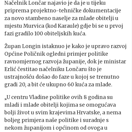
Načelnik Lončar najavio je da je u tijeku
priprema projektno-tehničke dokumentacije
za novo stambeno naselje za mlade obitelji u
mjestu Murvica (kod Karaule) gdje bi se u prvoj
fazi gradilo 100 obiteljskih kuća.
Župan Longin istaknuo je kako je upravo razvoj
Općine Poličnik ogledni primjer politike
ravnomjernog razvoja županije, dok je ministar
Erlić čestitao načelniku Lončaru što je
ustrajnošću došao do faze u kojoj se trenutno
gradi 20, a bit će ukupno 60 kuća za mlade.
„U centru Vladine politike ovih 8 godina su
mladi i mlade obitelji kojima se omogućava
bolji život u svim krajevima Hrvatske, a nema
boljeg primjera naše politike i suradnje s
nekom županijom i općinom od ovoga u