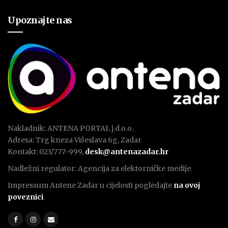
Upoznajte nas
Nakladnik: ANTENA PORTAL j.d.o.o.
Adresa: Trg kneza Višeslava 6g, Zadar
Kontakt: 023/777-999,
desk@antenazadar.hr
Nadležni regulator: Agencija za elektorničke medije.
Impressum Antene Zadar u cijelosti pogledajte
na ovoj
poveznici
.