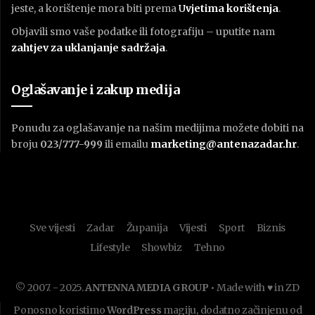
jeste, a korištenje mora biti prema
U
vjetima korištenja
.
Objavili smo vaše podatke ili fotografiju – uputite nam
zahtjev za uklanjanje sadržaja
.
Oglašavanje i zakup medija
Ponudu za oglašavanje na našim medijima možete dobiti na
broju
023/777-999
ili emailu
marketing@antenazadar.hr
.
Sve vijesti
Zadar
Županija
Vijesti
Sport
Biznis
Lifestyle
Showbiz
Tehno
© 2007. - 2025.
ANTENNA MEDIA GROUP
• Made with ♥ in ZD
Ponosno koristimo
WordPress
magiju, dodatno začinjenu od