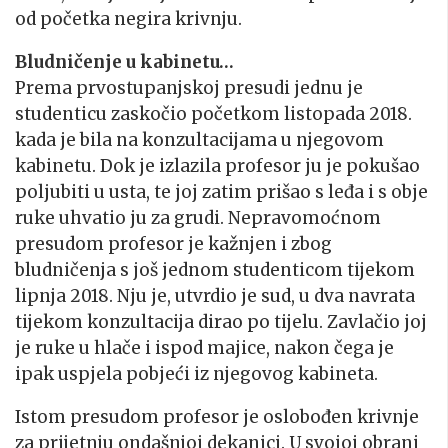
od početka negira krivnju.
Bludničenje u kabinetu…
Prema prvostupanjskoj presudi jednu je
studenticu zaskočio početkom listopada 2018.
kada je bila na konzultacijama u njegovom
kabinetu. Dok je izlazila profesor ju je pokušao
poljubiti u usta, te joj zatim prišao s leđa i s obje
ruke uhvatio ju za grudi. Nepravomoćnom
presudom profesor je kažnjen i zbog
bludničenja s još jednom studenticom tijekom
lipnja 2018. Nju je, utvrdio je sud, u dva navrata
tijekom konzultacija dirao po tijelu. Zavlačio joj
je ruke u hlače i ispod majice, nakon čega je
ipak uspjela pobjeći iz njegovog kabineta.
Istom presudom profesor je oslobođen krivnje
za prijetnju ondašnjoj dekanici. U svojoj obrani