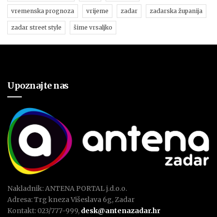
vremenska prognoza
vrijeme
zadar
zadarska županija
zadar street style
šime vrsaljko
Upoznajte nas
Nakladnik: ANTENA PORTAL j.d.o.o.
Adresa: Trg kneza Višeslava 6g, Zadar
Kontakt: 023/777-999,
desk@antenazadar.hr