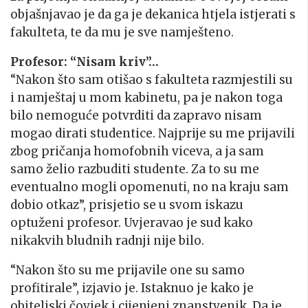
objašnjavao je da ga je dekanica htjela istjerati s
fakulteta, te da mu je sve namješteno.
Profesor: “Nisam kriv”…
“Nakon što sam otišao s fakulteta razmjestili su
i namještaj u mom kabinetu, pa je nakon toga
bilo nemoguće potvrditi da zapravo nisam
mogao dirati studentice. Najprije su me prijavili
zbog pričanja homofobnih viceva, a ja sam
samo želio razbuditi studente. Za to su me
eventualno mogli opomenuti, no na kraju sam
dobio otkaz”, prisjetio se u svom iskazu
optuženi profesor. Uvjeravao je sud kako
nikakvih bludnih radnji nije bilo.
“Nakon što su me prijavile one su samo
profitirale”, izjavio je. Istaknuo je kako je
obiteljski čovjek i cijenjeni znanstvenik. Da je