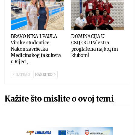
BRAVO NINA I PAULA
DOMINACIJA U
Virske studentice:
OSIJEKU Palestra
Nakon završetka
proglašena najboljim
Medicinskog fakulteta
klubom!
u Rijeci,…
NATRAG
NAPRIJED
Kažite što mislite o ovoj temi