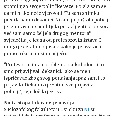
spominjao svoje političke veze. Bojala sam se
da mi nitko neće vjerovati. Tu sam snimku
pustila samo dekanici. Nisam ju puštala policiji
jer zapravo nisam htjela prijavljivati profesora
već sam samo željela drugog mentora”,
svjedočila je jedna od profesorovih žrtava. I
druga je detaljno opisala kako ju je hvatao i
gurao ruke u njezinu odjeću.
“Profesor je imao problema s alkoholom i to
smo prijavljivali dekanici. Iako se meni
ispričavao zbog svog ponašanja ipak sam i to
prijavila. Dekanica je zatim sve prijavila
policiji”, svjedočila ježrtva.
Nulta stopa tolerancije nasilja
S Filozofskog fakulteta u Osijeku za
N1
su