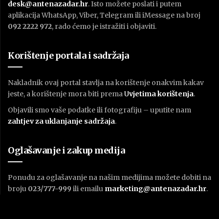
desk@antenazadar.hr
. Isto možete poslati i putem
aplikacija WhatsApp, Viber, Telegram ili iMessage na broj
092 2222 972
, rado ćemo je istražiti i objaviti.
Korištenje portala i sadržaja
Nakladnik ovaj portal stavlja na korištenje onakvim kakav
jeste, a korištenje mora biti prema
U
vjetima korištenja
.
Objavili smo vaše podatke ili fotografiju – uputite nam
zahtjev za uklanjanje sadržaja
.
Oglašavanje i zakup medija
Ponudu za oglašavanje na našim medijima možete dobiti na
broju
023/777-999
ili emailu
marketing@antenazadar.hr
.