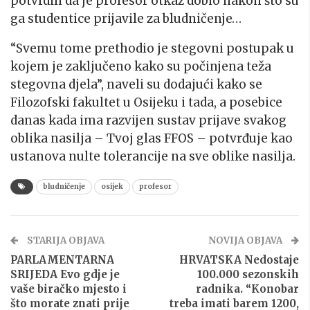
potvrdili da je profesor otkaz dobio nakon što su
ga studentice prijavile za bludničenje…
“Svemu tome prethodio je stegovni postupak u
kojem je zaključeno kako su počinjena teža
stegovna djela”, naveli su dodajući kako se
Filozofski fakultet u Osijeku i tada, a posebice
danas kada ima razvijen sustav prijave svakog
oblika nasilja – Tvoj glas FFOS – potvrđuje kao
ustanova nulte tolerancije na sve oblike nasilja.
bludničenje
osijek
profesor
STARIJA OBJAVA
NOVIJA OBJAVA
PARLAMENTARNA
HRVATSKA Nedostaje
SRIJEDA Evo gdje je
100.000 sezonskih
vaše biračko mjesto i
radnika. “Konobar
što morate znati prije
treba imati barem 1200,