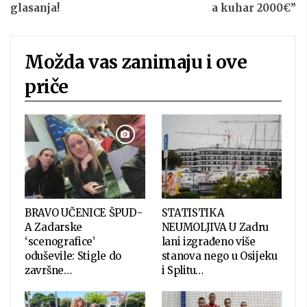
glasanja!
a kuhar 2000€”
Možda vas zanimaju i ove
priče
BRAVO UČENICE ŠPUD-
STATISTIKA
A Zadarske
NEUMOLJIVA U Zadru
‘scenografice’
lani izgrađeno više
oduševile: Stigle do
stanova nego u Osijeku
završne…
i Splitu…