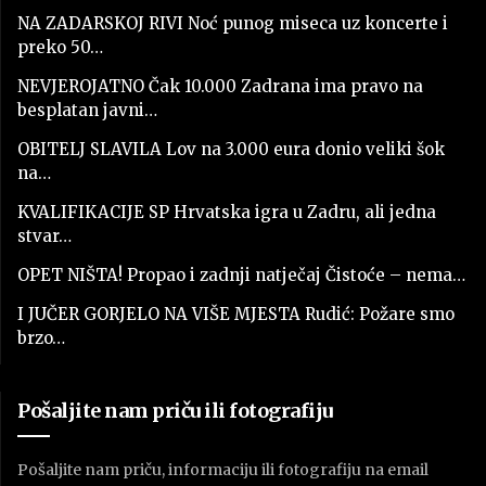
NA ZADARSKOJ RIVI Noć punog miseca uz koncerte i
preko 50…
NEVJEROJATNO Čak 10.000 Zadrana ima pravo na
besplatan javni…
OBITELJ SLAVILA Lov na 3.000 eura donio veliki šok
na…
KVALIFIKACIJE SP Hrvatska igra u Zadru, ali jedna
stvar…
OPET NIŠTA! Propao i zadnji natječaj Čistoće – nema…
I JUČER GORJELO NA VIŠE MJESTA Rudić: Požare smo
brzo…
Pošaljite nam priču ili fotografiju
Pošaljite nam priču, informaciju ili fotografiju na email