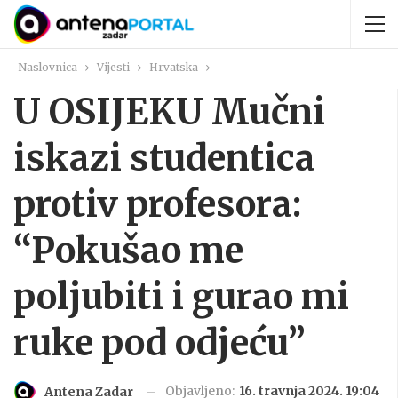
Naslovnica
Vijesti
Hrvatska
U OSIJEKU Mučni
iskazi studentica
protiv profesora:
“Pokušao me
poljubiti i gurao mi
ruke pod odjeću”
Objavljeno:
16. travnja 2024. 19:04
Antena Zadar