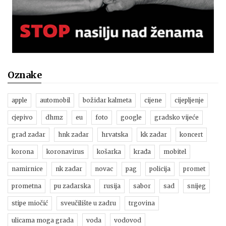
Oznake
apple
automobil
božidar kalmeta
cijene
cijepljenje
cjepivo
dhmz
eu
foto
google
gradsko vijeće
grad zadar
hnk zadar
hrvatska
kk zadar
koncert
korona
koronavirus
košarka
krađa
mobitel
namirnice
nk zadar
novac
pag
policija
promet
prometna
pu zadarska
rusija
sabor
sad
snijeg
stipe miočić
sveučilište u zadru
trgovina
ulicama moga grada
voda
vodovod