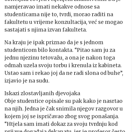
namjeravao imati nekakve odnose sa
studenticama nije to, tvrdi, morao raditi na
fakultetu u vrijeme konzultacija, već se mogao
sastajati s njima izvan fakulteta.
Na kraju je ipak priznao da je s jednom
studenticom bilo kontakta. “Pitao sam ju za
jednu njezinu tetovažu, a ona je nakon toga
odmah uzela svoju torbu i krenula iz kabineta.
Ustao sam i rekao joj da ne radi slona od buhe”,
izjavio je na sudu.
Iskazi zlostavljanih djevojaka
Obje studentice opisale su pak kako je nasrtao
na njih. Jedna je čak snimila njegov razgovor u
kojem joj se ispričavao zbog svog ponašanja.
“Htjela sam imati dokaz za svoju tvrdnju kod
prijave događaja dekanatu, jer je profesor često